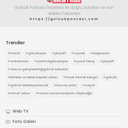
Gölcük Postası Gazetesi ile doğru, tarafsız ve son
dakika heberleri
https://golcukpostasi.com
Trendler
#
moral
#
gölcükspor
#
playoff
#
ziyaret
#
başkanlar
#
antrenman
#
yarıfinalgölcükspor
#
yusuf tokuş
#
playoff
#
darıca gençlerbirliğigölcük bakallar
#
büfeler ve tekel bayileri odası
#
faruk hikmet kesgin
#
gölcük
#
gölcük belediyesiesnaf
#
tuncay yıldız
#
seçim
#
esnaf odası
#
necmi kocamanAyhan Zeytinoğlu
#
Kocaeli Sanayi Odası
Web TV
Foto Galeri