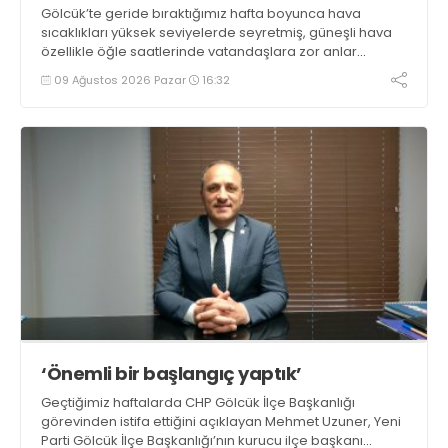
Gölcük’te geride bıraktığımız hafta boyunca hava
sıcaklıkları yüksek seviyelerde seyretmiş, güneşli hava
özellikle öğle saatlerinde vatandaşlara zor anlar
yaşatmıştı. Yeni haftada sıcaklıkların bir miktar düşmesi
09 Ağustos 2026 Pazar
16:32
beklenirken parçalı bulutlu ve güneşli hava ihtimali öne
çıkıyor
‘Önemli bir başlangıç yaptık’
Geçtiğimiz haftalarda CHP Gölcük İlçe Başkanlığı
görevinden istifa ettiğini açıklayan Mehmet Uzuner, Yeni
Parti Gölcük İlçe Başkanlığı’nın kurucu ilçe başkanı