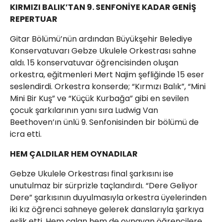
KIRMIZI BALIK’TAN 9. SENFONİYE KADAR GENİŞ
REPERTUAR
Gitar Bölümü’nün ardından Büyükşehir Belediye
Konservatuvarı Gebze Ukulele Orkestrası sahne
aldı. 15 konservatuvar öğrencisinden oluşan
orkestra, eğitmenleri Mert Najim şefliğinde 15 eser
seslendirdi. Orkestra konserde; “Kırmızı Balık”, “Mini
Mini Bir Kuş” ve “Küçük Kurbağa” gibi en sevilen
çocuk şarkılarının yanı sıra Ludwig Van
Beethoven’ın ünlü 9. Senfonisinden bir bölümü de
icra etti.
HEM ÇALDILAR HEM OYNADILAR
Gebze Ukulele Orkestrası final şarkısını ise
unutulmaz bir sürprizle taçlandırdı. “Dere Geliyor
Dere” şarkısının duyulmasıyla orkestra üyelerinden
iki kız öğrenci sahneye gelerek danslarıyla şarkıya
eşlik etti. Hem çalan hem de oynayan öğrencilere