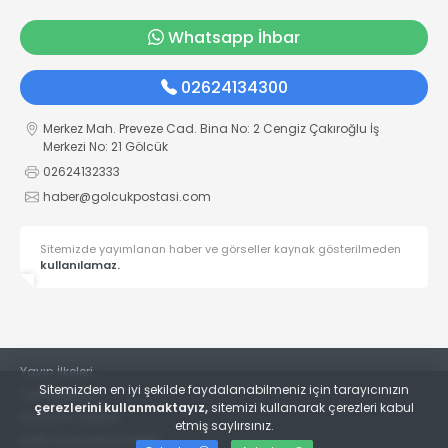
Whatsapp İhbar
02624134300
Merkez Mah. Preveze Cad. Bina No: 2 Cengiz Çakıroğlu İş
Merkezi No: 21 Gölcük
02624132333
haber@golcukpostasi.com
Sitemizde yayımlanan haber ve görseller kaynak gösterilmeden
kullanılamaz.
Yayın İlkeleri
Sitemizden en iyi şekilde faydalanabilmeniz için tarayıcınızın
Veri Politikası
çerezlerini kullanmaktayız,
sitemizi kullanarak çerezleri kabul
Kullanım Şartları
etmiş saylırsınız.
KVKK Aydınlatma Metni