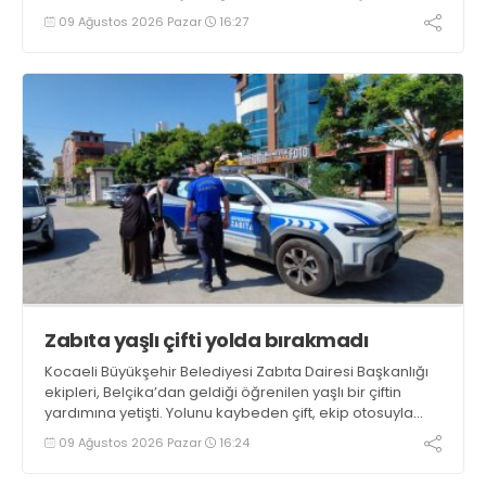
olarak atandı. Uzuner, konuyla ilgili açıklamasında
09 Ağustos 2026 Pazar
16:27
“Önemli bir başlangıç yaptığımızı düşünüyoruz” dedi
Zabıta yaşlı çifti yolda bırakmadı
Kocaeli Büyükşehir Belediyesi Zabıta Dairesi Başkanlığı
ekipleri, Belçika’dan geldiği öğrenilen yaşlı bir çiftin
yardımına yetişti. Yolunu kaybeden çift, ekip otosuyla
gidecekleri noktaya güvenli şekilde ulaştırıldı
09 Ağustos 2026 Pazar
16:24