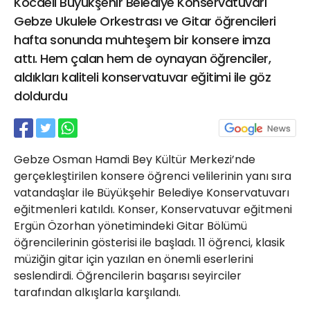
Kocaeli Büyükşehir Belediye Konservatuvarı
21 Gölcük
Gebze Ukulele Orkestrası ve Gitar öğrencileri
02624132333
hafta sonunda muhteşem bir konsere imza
haber@golcukpostasi.com
attı. Hem çalan hem de oynayan öğrenciler,
aldıkları kaliteli konservatuvar eğitimi ile göz
doldurdu
Gebze Osman Hamdi Bey Kültür Merkezi’nde
gerçekleştirilen konsere öğrenci velilerinin yanı sıra
vatandaşlar ile Büyükşehir Belediye Konservatuvarı
eğitmenleri katıldı. Konser, Konservatuvar eğitmeni
Ergün Özorhan yönetimindeki Gitar Bölümü
öğrencilerinin gösterisi ile başladı. 11 öğrenci, klasik
müziğin gitar için yazılan en önemli eserlerini
seslendirdi. Öğrencilerin başarısı seyirciler
tarafından alkışlarla karşılandı.