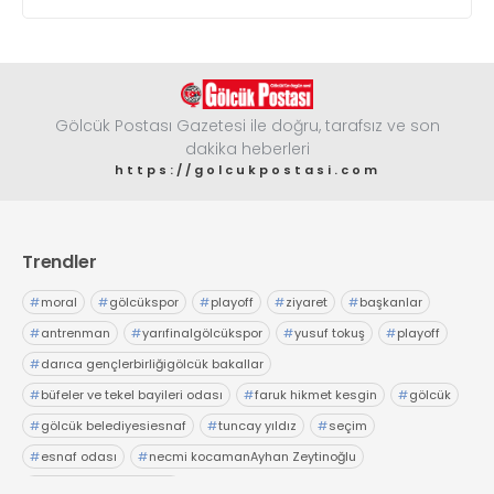
Gölcük Postası Gazetesi ile doğru, tarafsız ve son
dakika heberleri
https://golcukpostasi.com
Trendler
#
moral
#
gölcükspor
#
playoff
#
ziyaret
#
başkanlar
#
antrenman
#
yarıfinalgölcükspor
#
yusuf tokuş
#
playoff
#
darıca gençlerbirliğigölcük bakallar
#
büfeler ve tekel bayileri odası
#
faruk hikmet kesgin
#
gölcük
#
gölcük belediyesiesnaf
#
tuncay yıldız
#
seçim
#
esnaf odası
#
necmi kocamanAyhan Zeytinoğlu
#
Kocaeli Sanayi Odası