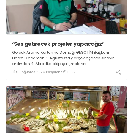
‘Ses getirecek projeler yapacağız’
Gölcük Arama Kurtarma Derneği GESOTİM Başkanı
Necmi Kocaman, 9 Ağustos’ta gerçekleşecek sınavın
ardından 4. Akredite ekip çalışmalarını
tamamlayacaklarını ifade ederek açıklamalarda
06 Ağustos 2026 Perşembe
16:07
bulundu. Kocaman, “Gölcük’te ve Kocaeli genelinde ses
getirecek projelerimizi tek tek hayata geçireceğiz” dedi