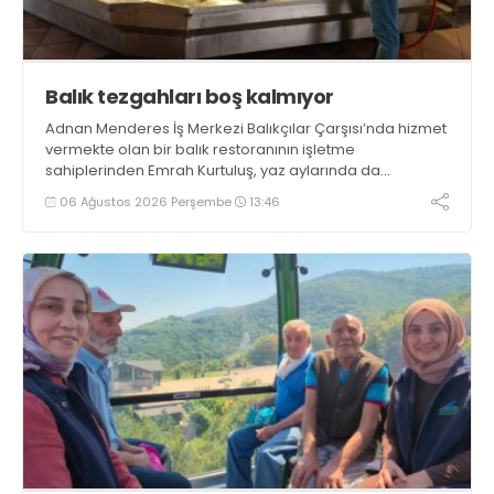
Balık tezgahları boş kalmıyor
Adnan Menderes İş Merkezi Balıkçılar Çarşısı’nda hizmet
vermekte olan bir balık restoranının işletme
sahiplerinden Emrah Kurtuluş, yaz aylarında da
tezgahlarda taze balık bulunduğunu ifade ederek “Yıl
06 Ağustos 2026 Perşembe
13:46
boyunca tezgahlarda taze balık bulmak mümkün
oluyor” dedi