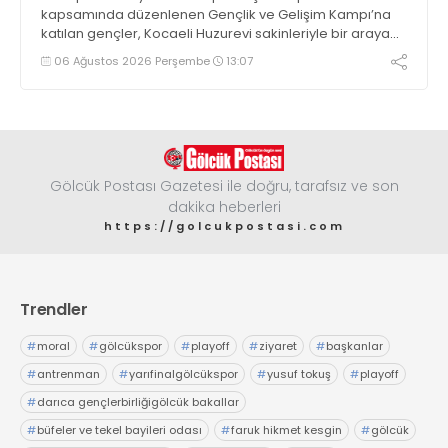
kapsamında düzenlenen Gençlik ve Gelişim Kampı’na
katılan gençler, Kocaeli Huzurevi sakinleriyle bir araya
geldi
06 Ağustos 2026 Perşembe
13:07
Gölcük Postası Gazetesi ile doğru, tarafsız ve son
dakika heberleri
https://golcukpostasi.com
Trendler
#
moral
#
gölcükspor
#
playoff
#
ziyaret
#
başkanlar
#
antrenman
#
yarıfinalgölcükspor
#
yusuf tokuş
#
playoff
#
darıca gençlerbirliğigölcük bakallar
#
büfeler ve tekel bayileri odası
#
faruk hikmet kesgin
#
gölcük