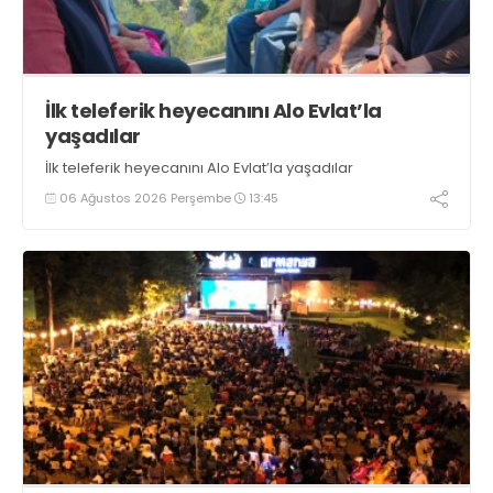
İlk teleferik heyecanını Alo Evlat’la
yaşadılar
İlk teleferik heyecanını Alo Evlat’la yaşadılar
06 Ağustos 2026 Perşembe
13:45