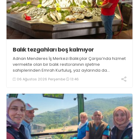
Balık tezgahları boş kalmıyor
Adnan Menderes İş Merkezi Balıkçılar Çarşısı’nda hizmet
vermekte olan bir balık restoranının işletme
sahiplerinden Emrah Kurtuluş, yaz aylarında da
tezgahlarda taze balık bulunduğunu ifade ederek “Yıl
06 Ağustos 2026 Perşembe
13:46
boyunca tezgahlarda taze balık bulmak mümkün
oluyor” dedi