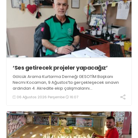
‘Ses getirecek projeler yapacağız’
Gölcük Arama Kurtarma Derneği GESOTİM Başkanı
Necmi Kocaman, 9 Ağustos’ta gerçekleşecek sınavın
ardından 4. Akredite ekip çalışmalarını
tamamlayacaklarını ifade ederek açıklamalarda
06 Ağustos 2026 Perşembe
16:07
bulundu. Kocaman, “Gölcük’te ve Kocaeli genelinde ses
getirecek projelerimizi tek tek hayata geçireceğiz” dedi