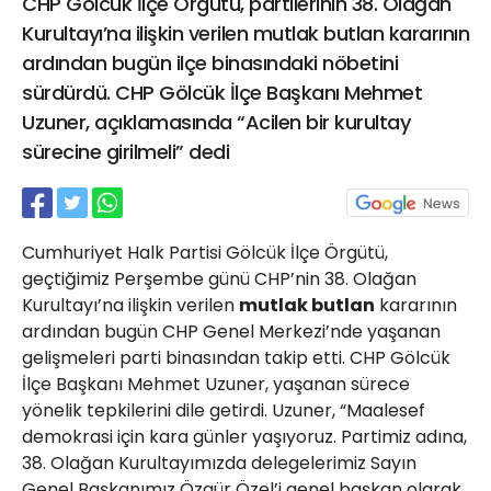
CHP Gölcük İlçe Örgütü, partilerinin 38. Olağan
21 Gölcük
Kurultayı’na ilişkin verilen mutlak butlan kararının
02624132333
ardından bugün ilçe binasındaki nöbetini
haber@golcukpostasi.com
sürdürdü. CHP Gölcük İlçe Başkanı Mehmet
Uzuner, açıklamasında “Acilen bir kurultay
sürecine girilmeli” dedi
Cumhuriyet Halk Partisi Gölcük İlçe Örgütü,
geçtiğimiz Perşembe günü CHP’nin 38. Olağan
Kurultayı’na ilişkin verilen
mutlak butlan
kararının
ardından bugün CHP Genel Merkezi’nde yaşanan
gelişmeleri parti binasından takip etti. CHP Gölcük
İlçe Başkanı Mehmet Uzuner, yaşanan sürece
yönelik tepkilerini dile getirdi. Uzuner, “Maalesef
demokrasi için kara günler yaşıyoruz. Partimiz adına,
38. Olağan Kurultayımızda delegelerimiz Sayın
Genel Başkanımız Özgür Özel’i genel başkan olarak