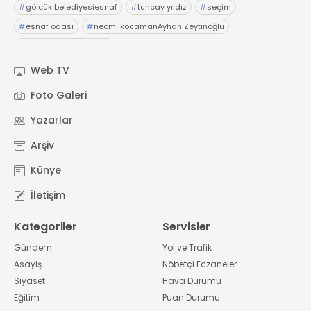
#
gölcük belediyesiesnaf
#
tuncay yıldız
#
seçim
#
esnaf odası
#
necmi kocamanAyhan Zeytinoğlu
#
Kocaeli Sanayi Odası
Web TV
Foto Galeri
Yazarlar
Arşiv
Künye
İletişim
Kategoriler
Servisler
Gündem
Yol ve Trafik
Asayiş
Nöbetçi Eczaneler
Siyaset
Hava Durumu
Eğitim
Puan Durumu