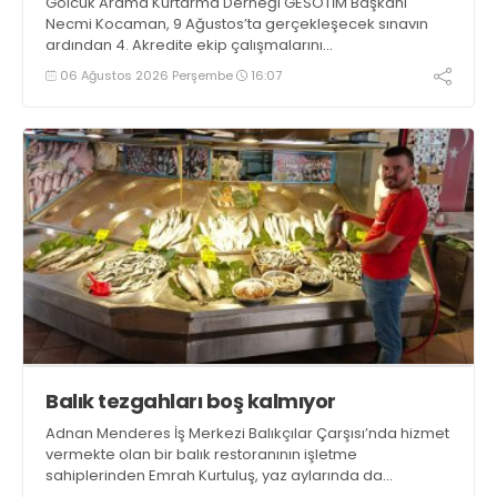
Gölcük Arama Kurtarma Derneği GESOTİM Başkanı
Necmi Kocaman, 9 Ağustos’ta gerçekleşecek sınavın
ardından 4. Akredite ekip çalışmalarını
tamamlayacaklarını ifade ederek açıklamalarda
06 Ağustos 2026 Perşembe
16:07
bulundu. Kocaman, “Gölcük’te ve Kocaeli genelinde ses
getirecek projelerimizi tek tek hayata geçireceğiz” dedi
Balık tezgahları boş kalmıyor
Adnan Menderes İş Merkezi Balıkçılar Çarşısı’nda hizmet
vermekte olan bir balık restoranının işletme
sahiplerinden Emrah Kurtuluş, yaz aylarında da
tezgahlarda taze balık bulunduğunu ifade ederek “Yıl