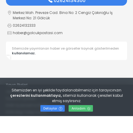
02624134300
Merkez Mah. Preveze Cad. Bina No: 2 Cengiz Çakıroğlu İş
Merkezi No: 21 Gölcük
02624132333
haber@golcukpostasi.com
Sitemizde yayımlanan haber ve görseller kaynak gösterilmeden
kullanılamaz.
Yayın İlkeleri
Sitemizden en iyi şekilde faydalanabilmeniz için tarayıcınızın
Veri Politikası
çerezlerini kullanmaktayız,
sitemizi kullanarak çerezleri kabul
Kullanım Şartları
etmiş saylırsınız.
KVKK Aydınlatma Metni
Detaylar
Anladım
KVKK Bilgi Talep Formu
© 2022
Gölcük Postası Gazetesi
- Tüm hakları saklıdır.