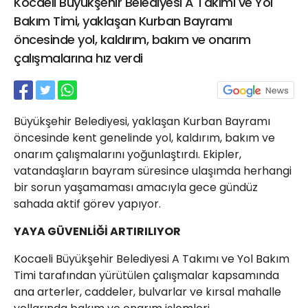
Kocaeli Büyükşehir Belediyesi A Takımı ve Yol
21 Gölcük
Bakım Timi, yaklaşan Kurban Bayramı
02624132333
öncesinde yol, kaldırım, bakım ve onarım
haber@golcukpostasi.com
çalışmalarına hız verdi
Büyükşehir Belediyesi, yaklaşan Kurban Bayramı
öncesinde kent genelinde yol, kaldırım, bakım ve
onarım çalışmalarını yoğunlaştırdı. Ekipler,
vatandaşların bayram süresince ulaşımda herhangi
bir sorun yaşamaması amacıyla gece gündüz
sahada aktif görev yapıyor.
YAYA GÜVENLİĞİ ARTIRILIYOR
Kocaeli Büyükşehir Belediyesi A Takımı ve Yol Bakım
Timi tarafından yürütülen çalışmalar kapsamında
ana arterler, caddeler, bulvarlar ve kırsal mahalle