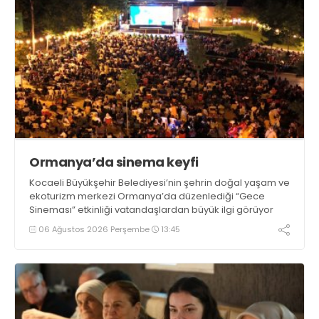
Ormanya’da sinema keyfi
Kocaeli Büyükşehir Belediyesi’nin şehrin doğal yaşam ve
ekoturizm merkezi Ormanya’da düzenlediği “Gece
Sineması” etkinliği vatandaşlardan büyük ilgi görüyor
06 Ağustos 2026 Perşembe
13:45