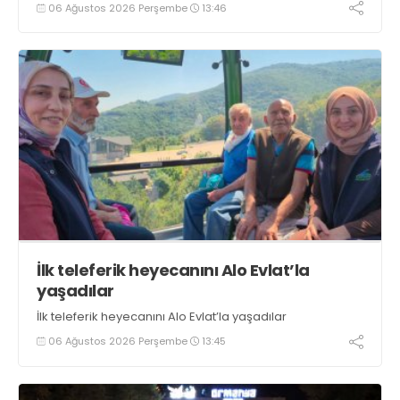
06 Ağustos 2026 Perşembe
13:46
boyunca tezgahlarda taze balık bulmak mümkün
oluyor” dedi
İlk teleferik heyecanını Alo Evlat’la
yaşadılar
İlk teleferik heyecanını Alo Evlat’la yaşadılar
06 Ağustos 2026 Perşembe
13:45