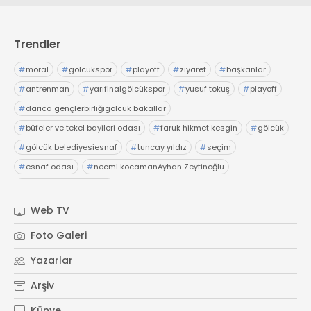
Trendler
#
moral
#
gölcükspor
#
playoff
#
ziyaret
#
başkanlar
#
antrenman
#
yarıfinalgölcükspor
#
yusuf tokuş
#
playoff
#
darıca gençlerbirliğigölcük bakallar
#
büfeler ve tekel bayileri odası
#
faruk hikmet kesgin
#
gölcük
#
gölcük belediyesiesnaf
#
tuncay yıldız
#
seçim
#
esnaf odası
#
necmi kocamanAyhan Zeytinoğlu
#
Kocaeli Sanayi Odası
Web TV
Foto Galeri
Yazarlar
Arşiv
Künye