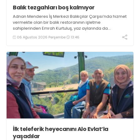
Balık tezgahları boş kalmıyor
Adnan Menderes İş Merkezi Balıkçılar Çarşısı’nda hizmet
vermekte olan bir balık restoranının işletme
sahiplerinden Emrah Kurtuluş, yaz aylarında da
tezgahlarda taze balık bulunduğunu ifade ederek “Yıl
06 Ağustos 2026 Perşembe
13:46
boyunca tezgahlarda taze balık bulmak mümkün
oluyor” dedi
İlk teleferik heyecanını Alo Evlat’la
yaşadılar