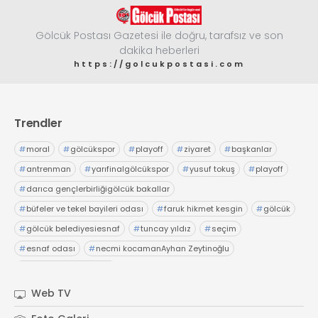
Gölcük Postası Gazetesi ile doğru, tarafsız ve son
dakika heberleri
https://golcukpostasi.com
Trendler
#
moral
#
gölcükspor
#
playoff
#
ziyaret
#
başkanlar
#
antrenman
#
yarıfinalgölcükspor
#
yusuf tokuş
#
playoff
#
darıca gençlerbirliğigölcük bakallar
#
büfeler ve tekel bayileri odası
#
faruk hikmet kesgin
#
gölcük
#
gölcük belediyesiesnaf
#
tuncay yıldız
#
seçim
#
esnaf odası
#
necmi kocamanAyhan Zeytinoğlu
#
Kocaeli Sanayi Odası
Web TV