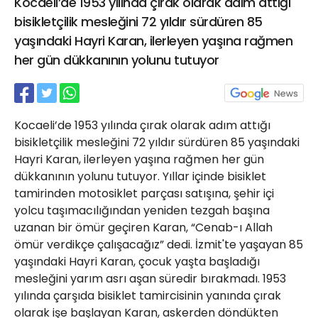
Kocaeli’de 1953 yılında çırak olarak adım attığı
21 Gölcük
bisikletçilik mesleğini 72 yıldır sürdüren 85
02624132333
yaşındaki Hayri Karan, ilerleyen yaşına rağmen
haber@golcukpostasi.com
her gün dükkanının yolunu tutuyor
Kocaeli’de 1953 yılında çırak olarak adım attığı
bisikletçilik mesleğini 72 yıldır sürdüren 85 yaşındaki
Hayri Karan, ilerleyen yaşına rağmen her gün
dükkanının yolunu tutuyor. Yıllar içinde bisiklet
tamirinden motosiklet parçası satışına, şehir içi
yolcu taşımacılığından yeniden tezgah başına
uzanan bir ömür geçiren Karan, “Cenab-ı Allah
ömür verdikçe çalışacağız” dedi. İzmit'te yaşayan 85
yaşındaki Hayri Karan, çocuk yaşta başladığı
mesleğini yarım asrı aşan süredir bırakmadı. 1953
yılında çarşıda bisiklet tamircisinin yanında çırak
olarak işe başlayan Karan, askerden döndükten