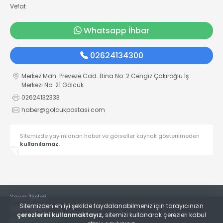
Vefat
Whatsapp İhbar
02624134300
Merkez Mah. Preveze Cad. Bina No: 2 Cengiz Çakıroğlu İş
Merkezi No: 21 Gölcük
02624132333
haber@golcukpostasi.com
Sitemizde yayımlanan haber ve görseller kaynak gösterilmeden
kullanılamaz.
Yayın İlkeleri
Sitemizden en iyi şekilde faydalanabilmeniz için tarayıcınızın
Veri Politikası
çerezlerini kullanmaktayız,
sitemizi kullanarak çerezleri kabul
Kullanım Şartları