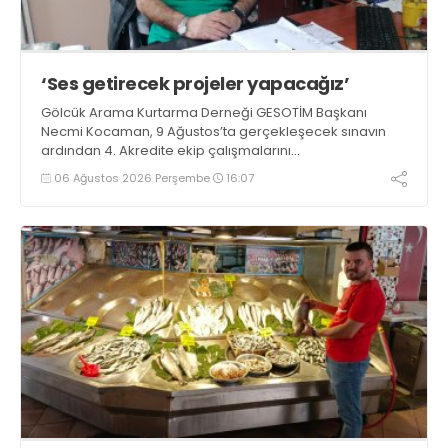
‘Ses getirecek projeler yapacağız’
Gölcük Arama Kurtarma Derneği GESOTİM Başkanı
Necmi Kocaman, 9 Ağustos’ta gerçekleşecek sınavın
ardından 4. Akredite ekip çalışmalarını
tamamlayacaklarını ifade ederek açıklamalarda
06 Ağustos 2026 Perşembe
16:07
bulundu. Kocaman, “Gölcük’te ve Kocaeli genelinde ses
getirecek projelerimizi tek tek hayata geçireceğiz” dedi