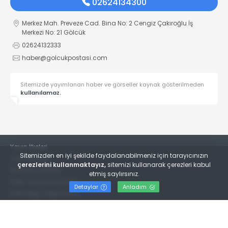
02624134300
Merkez Mah. Preveze Cad. Bina No: 2 Cengiz Çakıroğlu İş
Merkezi No: 21 Gölcük
02624132333
haber@golcukpostasi.com
Sitemizde yayımlanan haber ve görseller kaynak gösterilmeden
kullanılamaz.
Yayın İlkeleri
Sitemizden en iyi şekilde faydalanabilmeniz için tarayıcınızın
Veri Politikası
çerezlerini kullanmaktayız,
sitemizi kullanarak çerezleri kabul
Kullanım Şartları
etmiş saylırsınız.
KVKK Aydınlatma Metni
Detaylar
Anladım
KVKK Bilgi Talep Formu
© 2022
Gölcük Postası Gazetesi
- Tüm hakları saklıdır.