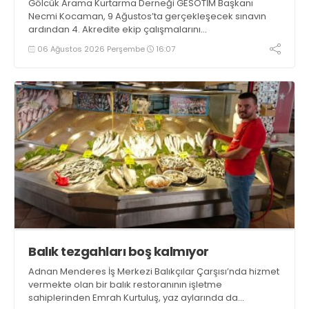
Gölcük Arama Kurtarma Derneği GESOTİM Başkanı
Necmi Kocaman, 9 Ağustos’ta gerçekleşecek sınavın
ardından 4. Akredite ekip çalışmalarını
tamamlayacaklarını ifade ederek açıklamalarda
06 Ağustos 2026 Perşembe
16:07
bulundu. Kocaman, “Gölcük’te ve Kocaeli genelinde ses
getirecek projelerimizi tek tek hayata geçireceğiz” dedi
Balık tezgahları boş kalmıyor
Adnan Menderes İş Merkezi Balıkçılar Çarşısı’nda hizmet
vermekte olan bir balık restoranının işletme
sahiplerinden Emrah Kurtuluş, yaz aylarında da