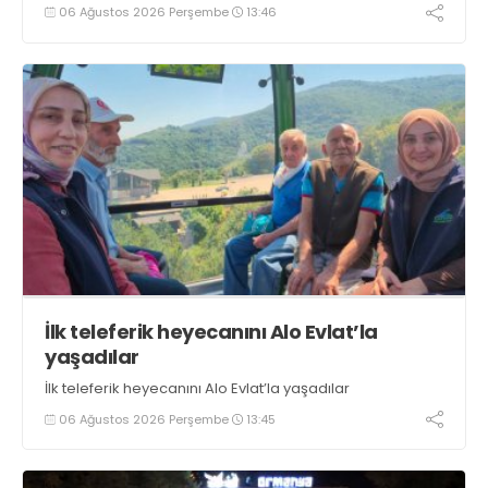
tezgahlarda taze balık bulunduğunu ifade ederek “Yıl
06 Ağustos 2026 Perşembe
13:46
boyunca tezgahlarda taze balık bulmak mümkün
oluyor” dedi
İlk teleferik heyecanını Alo Evlat’la
yaşadılar
İlk teleferik heyecanını Alo Evlat’la yaşadılar
06 Ağustos 2026 Perşembe
13:45