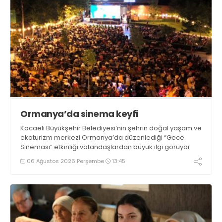
Ormanya’da sinema keyfi
Kocaeli Büyükşehir Belediyesi’nin şehrin doğal yaşam ve
ekoturizm merkezi Ormanya’da düzenlediği “Gece
Sineması” etkinliği vatandaşlardan büyük ilgi görüyor
06 Ağustos 2026 Perşembe
13:45