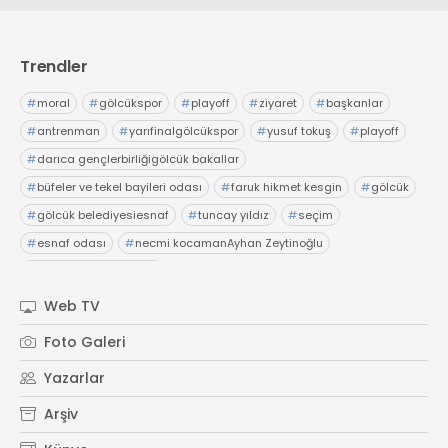
Trendler
#
moral
#
gölcükspor
#
playoff
#
ziyaret
#
başkanlar
#
antrenman
#
yarıfinalgölcükspor
#
yusuf tokuş
#
playoff
#
darıca gençlerbirliğigölcük bakallar
#
büfeler ve tekel bayileri odası
#
faruk hikmet kesgin
#
gölcük
#
gölcük belediyesiesnaf
#
tuncay yıldız
#
seçim
#
esnaf odası
#
necmi kocamanAyhan Zeytinoğlu
#
Kocaeli Sanayi Odası
Web TV
Foto Galeri
Yazarlar
Arşiv