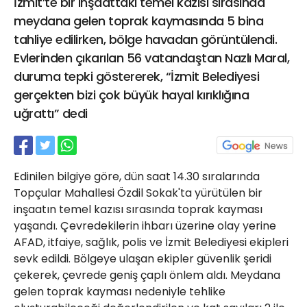
İzmit’te bir inşaattaki temel kazısı sırasında
21 Gölcük
meydana gelen toprak kaymasında 5 bina
02624132333
tahliye edilirken, bölge havadan görüntülendi.
haber@golcukpostasi.com
Evlerinden çıkarılan 56 vatandaştan Nazlı Maral,
duruma tepki göstererek, “İzmit Belediyesi
gerçekten bizi çok büyük hayal kırıklığına
uğrattı” dedi
Edinilen bilgiye göre, dün saat 14.30 sıralarında
Topçular Mahallesi Özdil Sokak'ta yürütülen bir
inşaatın temel kazısı sırasında toprak kayması
yaşandı. Çevredekilerin ihbarı üzerine olay yerine
AFAD, itfaiye, sağlık, polis ve İzmit Belediyesi ekipleri
sevk edildi. Bölgeye ulaşan ekipler güvenlik şeridi
çekerek, çevrede geniş çaplı önlem aldı. Meydana
gelen toprak kayması nedeniyle tehlike