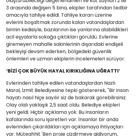
oluşturabileceği değerlendirilen ve kat sayıları 2 ile
3 arasında değişen 5 bina, ekipler tarafından tedbir
amacıyla tahliye edildi. Tahliye kararı üzerine
evlerini boşaltmak zorunda kalan vatandaşlardan
birinin kedisiyle, bazılarının ise yanlarına alabildikleri
acil eşyalarla sokağa çıktıkları görüldü. Evlerine
giremeyen mahalle sakinlerinin dışarıdaki endişeli
bekleyişi devam ederken, bölgedeki güvenlik
önlemleri ve uzman ekiplerin incelemeleri sürüyor.
‘BİZİ ÇOK BÜYÜK HAYAL KIRIKLIĞINA UĞRATTI’
Evlerinden tahliye edilen vatandaşlardan Nazlı
Maral, İzmit Belediyesine tepki göstererek, "Bir insan
hayatı nasıl hiçe sayılır siz de bakarak görebilirsiniz.
Olay olalı yaklaşık 2,5 saat oldu. Belediye ekipleri
yeni geldi. Hiçbir açıklama yok. Bu insanların
kafalarında soru işaretleri var. İnsanlar bir anda
evlerinden çıkarıldıkları için açıklamaya ihtiyaçları
var. Müteahhit 'Ben proje çizdirmeye gidiyorum,