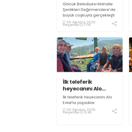
Gölcük Belediyesi Mahalle
Şenlikleri Değirmendere’de
büyük coşkuyla gerçekleşti
06 Ağustos 2026
Perşembe
17:16
İlk teleferik
heyecanını Alo
Evlat’la yaşadılar
İlk teleferik heyecanını Alo
Evlat’la yaşadılar
06 Ağustos 2026
Perşembe
13:45