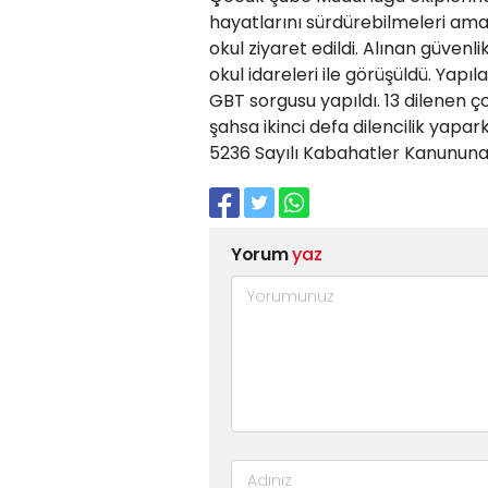
hayatlarını sürdürebilmeleri amac
okul ziyaret edildi. Alınan güvenl
okul idareleri ile görüşüldü. Yap
GBT sorgusu yapıldı. 13 dilenen ço
şahsa ikinci defa dilencilik yapar
5236 Sayılı Kabahatler Kanununa g
Yorum
yaz