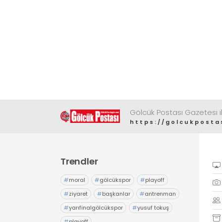
Gölcük Postası Gazetesi il
https://golcukposta
Trendler
#
moral
#
gölcükspor
#
playoff
#
ziyaret
#
başkanlar
#
antrenman
#
yarıfinalgölcükspor
#
yusuf tokuş
#
playoff