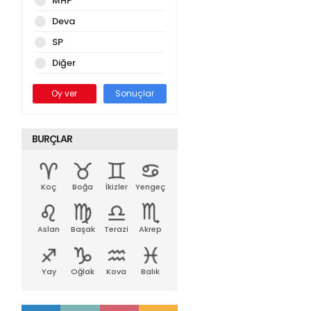
MHP
Deva
SP
Diğer
Oy ver
Sonuçlar
BURÇLAR
Koç
Boğa
İkizler
Yengeç
Aslan
Başak
Terazi
Akrep
Yay
Oğlak
Kova
Balık