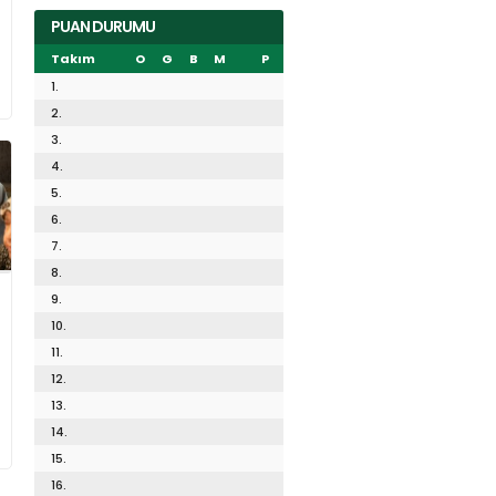
PUAN DURUMU
Takım
O
G
B
M
P
1.
2.
3.
4.
5.
6.
7.
8.
9.
10.
11.
12.
13.
14.
15.
16.