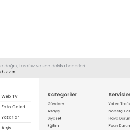
e doğru, tarafsız ve son dakika heberleri
si.com
Kategoriler
Servisle
Web TV
Gündem
Yol ve Trafi
Foto Galeri
Asayiş
Nöbetçi Ec
Yazarlar
Siyaset
Hava Duru
Eğitim
Puan Duru
Arşiv