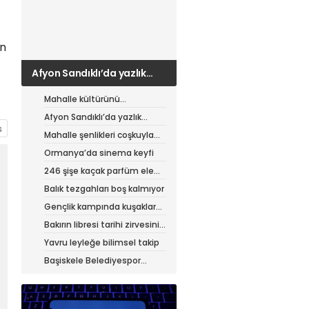
ın
Afyon Sandıklı’da yazlık
patates hasadı
Mahalle kültürünü
canlandıran şenlik
Afyon Sandıklı’da yazlık
patates hasadı
Mahalle şenlikleri coşkuyla
sürüyor
Ormanya’da sinema keyfi
246 şişe kaçak parfüm ele
geçirildi
Balık tezgahları boş kalmıyor
Gençlik kampında kuşaklar
buluştu
Bakırın libresi tarihi zirvesini
test ediyor
Yavru leyleğe bilimsel takip
Başiskele Belediyespor
Gelişim Ligi’ne hazır