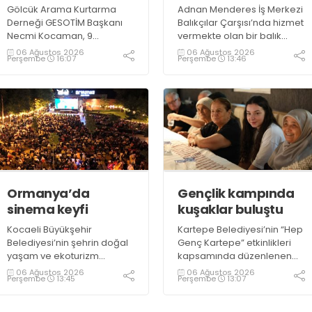
Gölcük Arama Kurtarma
Adnan Menderes İş Merkezi
Derneği GESOTİM Başkanı
Balıkçılar Çarşısı’nda hizmet
Necmi Kocaman, 9
vermekte olan bir balık
Ağustos’ta gerçekleşecek
restoranının işletme
06 Ağustos 2026
06 Ağustos 2026
Perşembe
16:07
Perşembe
13:46
sınavın ardından 4. Akredite
sahiplerinden Emrah
ekip çalışmalarını
Kurtuluş, yaz aylarında da
tamamlayacaklarını ifade
tezgahlarda taze balık
ederek açıklamalarda
bulunduğunu ifade ederek
bulundu. Kocaman,
“Yıl boyunca tezgahlarda
“Gölcük’te ve Kocaeli
taze balık bulmak mümkün
genelinde ses getirecek
oluyor” dedi
projelerimizi tek tek hayata
geçireceğiz” dedi
Ormanya’da
Gençlik kampında
sinema keyfi
kuşaklar buluştu
Kocaeli Büyükşehir
Kartepe Belediyesi’nin “Hep
Belediyesi’nin şehrin doğal
Genç Kartepe” etkinlikleri
yaşam ve ekoturizm
kapsamında düzenlenen
merkezi Ormanya’da
Gençlik ve Gelişim Kampı’na
06 Ağustos 2026
06 Ağustos 2026
Perşembe
13:45
Perşembe
13:07
düzenlediği “Gece
katılan gençler, Kocaeli
Sineması” etkinliği
Huzurevi sakinleriyle bir
vatandaşlardan büyük ilgi
araya geldi