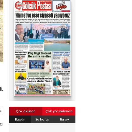
02624132333
haber@golcukpostasi.com
i.
Çok okunan
Çok yorumlanan
Bugün
Bu hafta
Bu ay
da