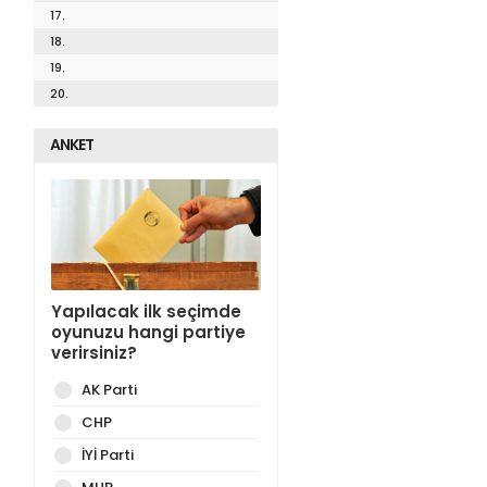
17.
18.
19.
20.
ANKET
Yapılacak ilk seçimde
oyunuzu hangi partiye
verirsiniz?
AK Parti
CHP
İYİ Parti