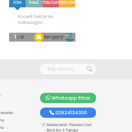
r
Whatsapp İhbar
k
02624134300
zaneler
mu
Merkez Mah. Preveze Cad.
mu
Bina No: 2 Cengiz