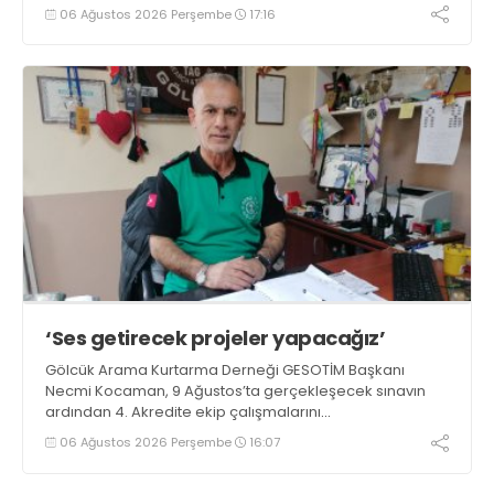
06 Ağustos 2026 Perşembe
17:16
‘Ses getirecek projeler yapacağız’
Gölcük Arama Kurtarma Derneği GESOTİM Başkanı
Necmi Kocaman, 9 Ağustos’ta gerçekleşecek sınavın
ardından 4. Akredite ekip çalışmalarını
tamamlayacaklarını ifade ederek açıklamalarda
06 Ağustos 2026 Perşembe
16:07
bulundu. Kocaman, “Gölcük’te ve Kocaeli genelinde ses
getirecek projelerimizi tek tek hayata geçireceğiz” dedi