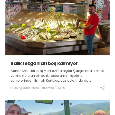
Balık tezgahları boş kalmıyor
Adnan Menderes İş Merkezi Balıkçılar Çarşısı’nda hizmet
vermekte olan bir balık restoranının işletme
sahiplerinden Emrah Kurtuluş, yaz aylarında da
tezgahlarda taze balık bulunduğunu ifade ederek “Yıl
06 Ağustos 2026 Perşembe
13:46
boyunca tezgahlarda taze balık bulmak mümkün
oluyor” dedi