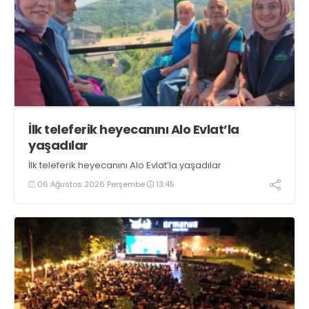
İlk teleferik heyecanını Alo Evlat’la
yaşadılar
İlk teleferik heyecanını Alo Evlat’la yaşadılar
06 Ağustos 2026 Perşembe
13:45