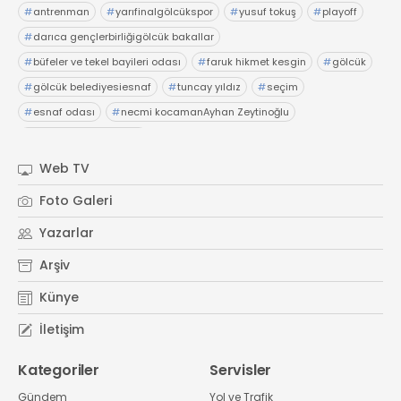
#
antrenman
#
yarıfinalgölcükspor
#
yusuf tokuş
#
playoff
#
darıca gençlerbirliğigölcük bakallar
#
büfeler ve tekel bayileri odası
#
faruk hikmet kesgin
#
gölcük
#
gölcük belediyesiesnaf
#
tuncay yıldız
#
seçim
#
esnaf odası
#
necmi kocamanAyhan Zeytinoğlu
#
Kocaeli Sanayi Odası
Web TV
Foto Galeri
Yazarlar
Arşiv
Künye
İletişim
Kategoriler
Servisler
Gündem
Yol ve Trafik