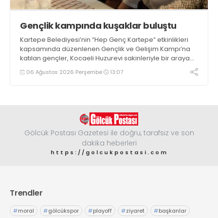
Gençlik kampında kuşaklar buluştu
Kartepe Belediyesi’nin “Hep Genç Kartepe” etkinlikleri
kapsamında düzenlenen Gençlik ve Gelişim Kampı’na
katılan gençler, Kocaeli Huzurevi sakinleriyle bir araya
geldi
06 Ağustos 2026 Perşembe
13:07
Gölcük Postası Gazetesi ile doğru, tarafsız ve son
dakika heberleri
https://golcukpostasi.com
Trendler
#
moral
#
gölcükspor
#
playoff
#
ziyaret
#
başkanlar