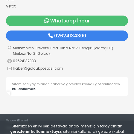
Vefat
Whatsapp İhbar
02624134300
Merkez Mah. Preveze Cad. Bina No: 2 Cengiz Çakıroğlu İş
Merkezi No: 21 Gölcük
02624132333
haber@golcukpostasi.com
Sitemizde yayımlanan haber ve görseller kaynak gösterilmeden
kullanılamaz.
Yayın İlkeleri
Sitemizden en iyi şekilde faydalanabilmeniz için tarayıcınızın
Veri Politikası
çerezlerini kullanmaktayız,
sitemizi kullanarak çerezleri kabul