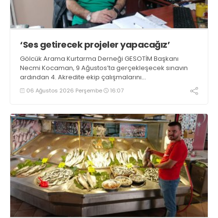
‘Ses getirecek projeler yapacağız’
Gölcük Arama Kurtarma Derneği GESOTİM Başkanı
Necmi Kocaman, 9 Ağustos’ta gerçekleşecek sınavın
ardından 4. Akredite ekip çalışmalarını
tamamlayacaklarını ifade ederek açıklamalarda
06 Ağustos 2026 Perşembe
16:07
bulundu. Kocaman, “Gölcük’te ve Kocaeli genelinde ses
getirecek projelerimizi tek tek hayata geçireceğiz” dedi