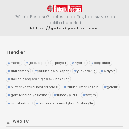
Gölcük Postası Gazetesi ile doğru, tarafsız ve son
dakika heberleri
https://golcukpostasi.com
Trendler
#
moral
#
gölcükspor
#
playoff
#
ziyaret
#
başkanlar
#
antrenman
#
yarıfinalgölcükspor
#
yusuf tokuş
#
playoff
#
darıca gençlerbirliğigölcük bakallar
#
büfeler ve tekel bayileri odası
#
faruk hikmet kesgin
#
gölcük
#
gölcük belediyesiesnaf
#
tuncay yıldız
#
seçim
#
esnaf odası
#
necmi kocamanAyhan Zeytinoğlu
#
Kocaeli Sanayi Odası
Web TV