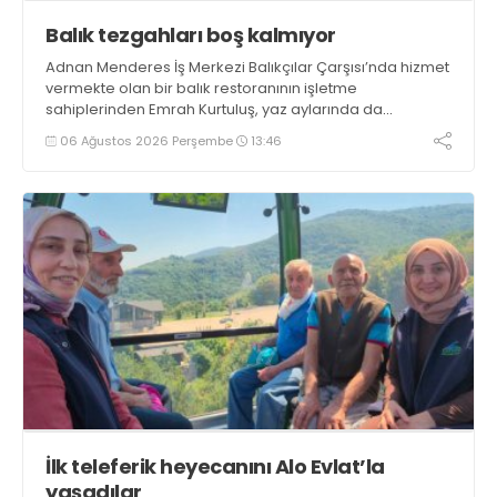
Balık tezgahları boş kalmıyor
Adnan Menderes İş Merkezi Balıkçılar Çarşısı’nda hizmet
vermekte olan bir balık restoranının işletme
sahiplerinden Emrah Kurtuluş, yaz aylarında da
tezgahlarda taze balık bulunduğunu ifade ederek “Yıl
06 Ağustos 2026 Perşembe
13:46
boyunca tezgahlarda taze balık bulmak mümkün
oluyor” dedi
İlk teleferik heyecanını Alo Evlat’la
yaşadılar