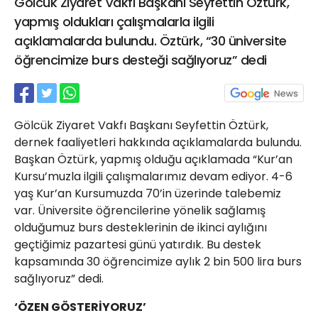
Gölcük Ziyaret Vakfı Başkanı Seyfettin Öztürk,
21 Gölcük
yapmış oldukları çalışmalarla ilgili
02624132333
açıklamalarda bulundu. Öztürk, “30 üniversite
haber@golcukpostasi.com
öğrencimize burs desteği sağlıyoruz” dedi
Gölcük Ziyaret Vakfı Başkanı Seyfettin Öztürk,
dernek faaliyetleri hakkında açıklamalarda bulundu.
Başkan Öztürk, yapmış olduğu açıklamada “Kur’an
Kursu’muzla ilgili çalışmalarımız devam ediyor. 4-6
yaş Kur’an Kursumuzda 70’in üzerinde talebemiz
var. Üniversite öğrencilerine yönelik sağlamış
olduğumuz burs desteklerinin de ikinci aylığını
geçtiğimiz pazartesi günü yatırdık. Bu destek
kapsamında 30 öğrencimize aylık 2 bin 500 lira burs
sağlıyoruz” dedi.
‘ÖZEN GÖSTERİYORUZ’