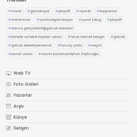
#
moral
#
gölcükspor
#
playoff
#
ziyaret
#
başkanlar
#
antrenman
#
yarıfinalgölcükspor
#
yusuf tokuş
#
playoff
#
darıca gençlerbirliğigölcük bakallar
#
büfeler ve tekel bayileri odası
#
faruk hikmet kesgin
#
gölcük
#
gölcük belediyesiesnaf
#
tuncay yıldız
#
seçim
#
esnaf odası
#
necmi kocamanAyhan Zeytinoğlu
#
Kocaeli Sanayi Odası
Web TV
Foto Galeri
Yazarlar
Arşiv
Künye
İletişim