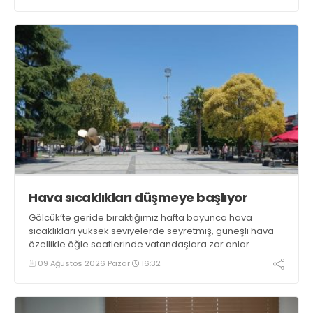
Hava sıcaklıkları düşmeye başlıyor
Gölcük’te geride bıraktığımız hafta boyunca hava
sıcaklıkları yüksek seviyelerde seyretmiş, güneşli hava
özellikle öğle saatlerinde vatandaşlara zor anlar
yaşatmıştı. Yeni haftada sıcaklıkların bir miktar düşmesi
09 Ağustos 2026 Pazar
16:32
beklenirken parçalı bulutlu ve güneşli hava ihtimali öne
çıkıyor