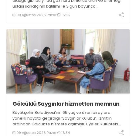
olduğu gibi bu yıl da göz nuru binlerce ürün ve el emeği
ustası sanatçının katılımı ile 3 gün boyunca
Değirmendere İskele meydanında gerçekleştirildi
09 Ağustos 2026 Pazar
16:35
Gölcüklü Saygınlar hizmetten memnun
Büyükşehir Belediyesi’nin 65 yaş ve üzeri bireylere
yönelik hayata geçirdiği “Saygınlar Kulübü”, İzmit’in
ardından Gölcük’te hizmete açılmıştı. Üyeler, kulüpteki
hizmetlerden memnuniyetlerini ifade etti
09 Ağustos 2026 Pazar
16:34