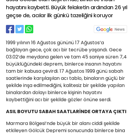
21 Gölcük
hayatını kaybetti. Büyük felaketin ardından 26 yıl
02624132333
geçse de, acılar ilk günkü tazeliğini koruyor
haber@golcukpostasi.com
1999 yılının 16 Ağustos gününü 17 Ağustos’a
bağlayan gece, çok acı bir tecrübe yaşandı. Gece
03.02’de meydana gelen ve tam 45 saniye süren 7,4
büyüklüğündeki deprem, binlerce insanın hayatını
tam bir kabusa çevirdi. 17 Ağustos 1999 günü sabah
saatlerinde karşılaşılan acı tablo, binaların güçlü bir
şekilde inşa edilmediğini, kalitesiz bir şekilde yapılan
binalardan dolayı binlerce kişinin hayatını
kaybettiğini acı bir şekilde gözler önüne serdi.
ASIL BOYUTU SABAH SAATLARİNDE ORTAYA ÇIKTI
Marmara Bölgesi’nde büyük bir alanı ciddi şekilde
etkileyen Gölcük Depremi sonucunda binlerce bina