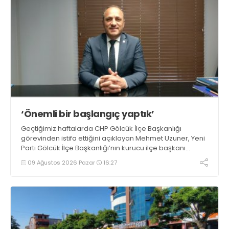
‘Önemli bir başlangıç yaptık’
Geçtiğimiz haftalarda CHP Gölcük İlçe Başkanlığı
görevinden istifa ettiğini açıklayan Mehmet Uzuner, Yeni
Parti Gölcük İlçe Başkanlığı’nın kurucu ilçe başkanı
olarak atandı. Uzuner, konuyla ilgili açıklamasında
09 Ağustos 2026 Pazar
16:27
“Önemli bir başlangıç yaptığımızı düşünüyoruz” dedi