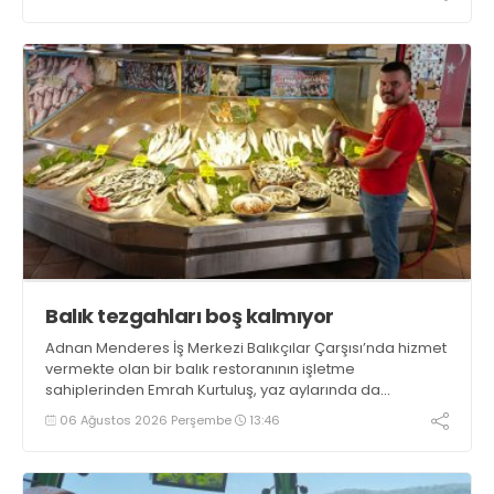
bulundu. Kocaman, “Gölcük’te ve Kocaeli genelinde ses
getirecek projelerimizi tek tek hayata geçireceğiz” dedi
Balık tezgahları boş kalmıyor
Adnan Menderes İş Merkezi Balıkçılar Çarşısı’nda hizmet
vermekte olan bir balık restoranının işletme
sahiplerinden Emrah Kurtuluş, yaz aylarında da
tezgahlarda taze balık bulunduğunu ifade ederek “Yıl
06 Ağustos 2026 Perşembe
13:46
boyunca tezgahlarda taze balık bulmak mümkün
oluyor” dedi