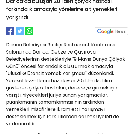
Darıca’da buluşan 20 ilden çölyak hastası,
21 Gölcük
farkındalık amacıyla yörelerine ait yemekleri
02624132333
yarıştırdı
haber@golcukpostasi.com
Darıca Belediyesi Balıkçı Restaurant Konferans
Salonu'nda Darıca, Gebze ve Çayırova
Belediyelerinin destekleriyle "9 Mayıs Dünya Çölyak
Günü" öncesi farkındalık oluşturmak amacıyla
"Ulusal Glütensiz Yemek Yarışması" düzenlendi.
Yöresel lezzetlerini hazırlayan 20 ilden katılım
gösteren çölyak hastaları, dereceye girmek için
yarıştı. Yiyecekleri jüriye sunan yarışmacılar,
puanlamanın tamamlanmasının ardından
yemekleri misafirlere ikram etti. Yarışmayı
desteklemek için farklı illerden dernek üyeleri de
yerlerini aldı.