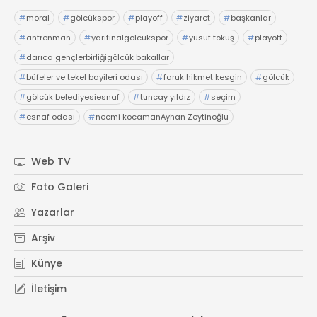
#
moral
#
gölcükspor
#
playoff
#
ziyaret
#
başkanlar
#
antrenman
#
yarıfinalgölcükspor
#
yusuf tokuş
#
playoff
#
darıca gençlerbirliğigölcük bakallar
#
büfeler ve tekel bayileri odası
#
faruk hikmet kesgin
#
gölcük
#
gölcük belediyesiesnaf
#
tuncay yıldız
#
seçim
#
esnaf odası
#
necmi kocamanAyhan Zeytinoğlu
#
Kocaeli Sanayi Odası
Web TV
Foto Galeri
Yazarlar
Arşiv
Künye
İletişim