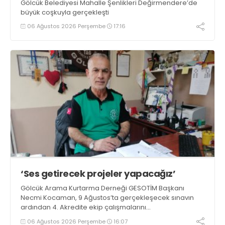
Gölcük Belediyesi Mahalle Şenlikleri Değirmendere’de
büyük coşkuyla gerçekleşti
06 Ağustos 2026 Perşembe
17:16
‘Ses getirecek projeler yapacağız’
Gölcük Arama Kurtarma Derneği GESOTİM Başkanı
Necmi Kocaman, 9 Ağustos’ta gerçekleşecek sınavın
ardından 4. Akredite ekip çalışmalarını
tamamlayacaklarını ifade ederek açıklamalarda
06 Ağustos 2026 Perşembe
16:07