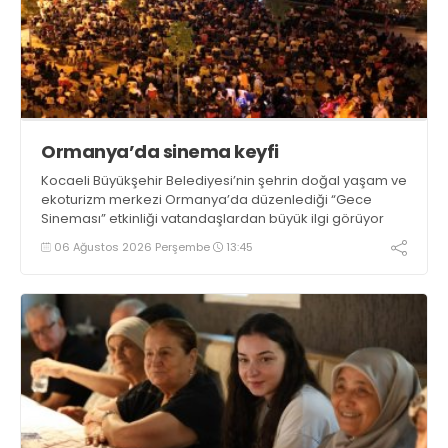
Ormanya’da sinema keyfi
Kocaeli Büyükşehir Belediyesi’nin şehrin doğal yaşam ve
ekoturizm merkezi Ormanya’da düzenlediği “Gece
Sineması” etkinliği vatandaşlardan büyük ilgi görüyor
06 Ağustos 2026 Perşembe
13:45