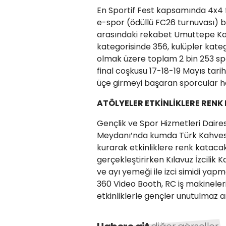
En Sportif Fest kapsamında 4x4 fu
e-spor (ödüllü FC26 turnuvası) 
arasındaki rekabet Umuttepe Kamp
kategorisinde 356, kulüpler kate
olmak üzere toplam 2 bin 253 sp
final coşkusu 17-18-19 Mayıs tari
üçe girmeyi başaran sporcular hed
ATÖLYELER ETKİNLİKLERE REN
Gençlik ve Spor Hizmetleri Dairesi
Meydanı’nda kumda Türk Kahvesi, VR
kurarak etkinliklere renk katacak
gerçekleştirirken Kılavuz İzcili
ve ayı yemeği ile izci simidi yap
360 Video Booth, RC iş makineler
etkinliklerle gençler unutulmaz 