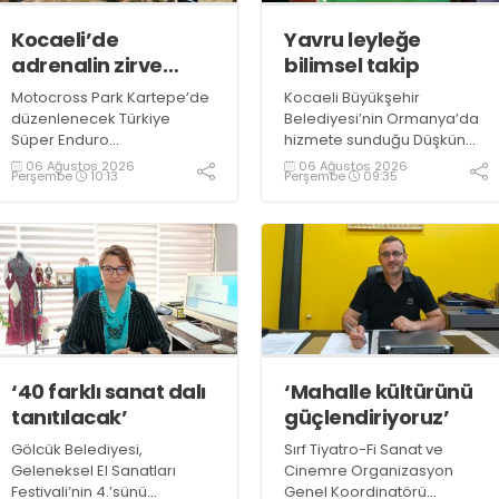
Kocaeli’de
Yavru leyleğe
adrenalin zirve
bilimsel takip
yapacak
Motocross Park Kartepe’de
Kocaeli Büyükşehir
düzenlenecek Türkiye
Belediyesi’nin Ormanya’da
Süper Enduro
hizmete sunduğu Düşkün
Şampiyonası’nda sporcular,
Leylekler Evi’nde koruma
06 Ağustos 2026
06 Ağustos 2026
Perşembe
10:13
Perşembe
09:35
zorlu parkurda hız, denge
altında bulunan leylek çifti
ve dayanıklılıklarını ortaya
Pişmaniye ile Bulut’un
koyarak izleyenlere
yavrusu “Atlas”,
adrenalin dolu mücadeleler
Büyükşehir’in yaban hayatını
yaşatacak
koruma çalışmalarının yeni
simgesi oldu
‘40 farklı sanat dalı
‘Mahalle kültürünü
tanıtılacak’
güçlendiriyoruz’
Gölcük Belediyesi,
Sırf Tiyatro-Fi Sanat ve
Geleneksel El Sanatları
Cinemre Organizasyon
Festivali’nin 4.’sünü
Genel Koordinatörü