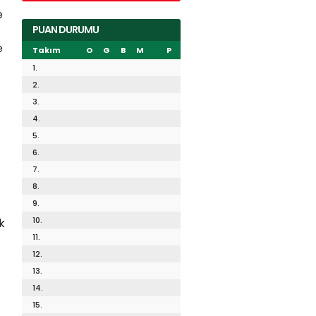
e
PUAN DURUMU
e
Takım
O
G
B
M
P
1.
2.
3.
4.
5.
6.
7.
8.
9.
10.
k
11.
12.
13.
14.
15.