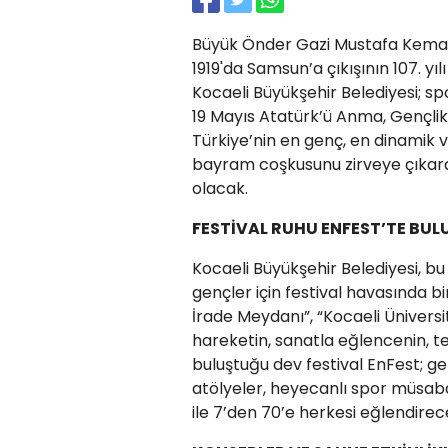
Büyük Önder Gazi Mustafa Kemal 
1919'da Samsun’a çıkışının 107. y
Kocaeli Büyükşehir Belediyesi; sp
19 Mayıs Atatürk’ü Anma, Gençlik
Türkiye’nin en genç, en dinamik ve
bayram coşkusunu zirveye çıkara
olacak.
FESTİVAL RUHU ENFEST’TE BU
Kocaeli Büyükşehir Belediyesi, b
gençler için festival havasında bi
İrade Meydanı”, “Kocaeli Üniversit
hareketin, sanatla eğlencenin, te
buluştuğu dev festival EnFest; ge
atölyeler, heyecanlı spor müsabak
ile 7’den 70’e herkesi eğlendirec