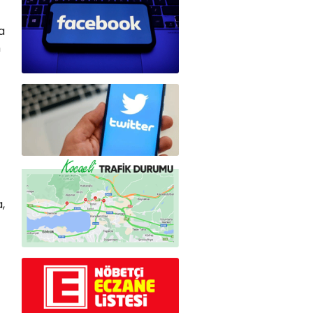
a
n
,