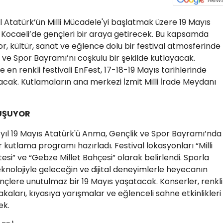
Atatürk’ün Milli Mücadele'yi başlatmak üzere 19 Mayıs
ılı Kocaeli’de gençleri bir araya getirecek. Bu kapsamda
or, kültür, sanat ve eğlence dolu bir festival atmosferinde
 ve Spor Bayramı’nı coşkulu bir şekilde kutlayacak.
 en renkli festivali EnFest, 17-18-19 Mayıs tarihlerinde
cak. Kutlamaların ana merkezi İzmit Milli İrade Meydanı
LUŞUYOR
u yıl 19 Mayıs Atatürk'ü Anma, Gençlik ve Spor Bayramı’nda
r kutlama programı hazırladı. Festival lokasyonları “Milli
esi” ve “Gebze Millet Bahçesi” olarak belirlendi. Sporla
knolojiyle geleceğin ve dijital deneyimlerle heyecanın
nçlere unutulmaz bir 19 Mayıs yaşatacak. Konserler, renkli
aları, kıyasıya yarışmalar ve eğlenceli sahne etkinlikleri
ek.