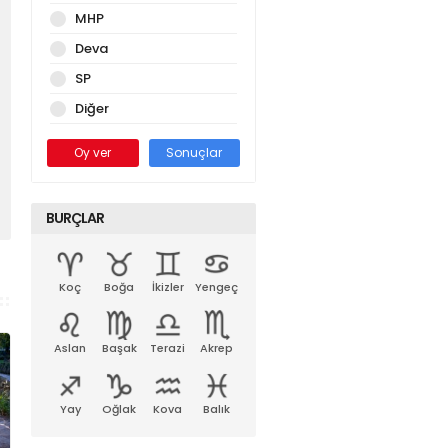
MHP
Deva
SP
Diğer
Oy ver
Sonuçlar
BURÇLAR
Koç
Boğa
İkizler
Yengeç
Aslan
Başak
Terazi
Akrep
Yay
Oğlak
Kova
Balık