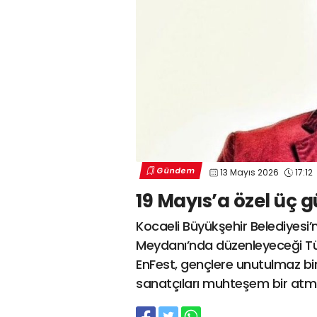
Gündem
13 Mayıs 2026
17:12
19 Mayıs’a özel üç g
Kocaeli Büyükşehir Belediyesi’ni
Meydanı’nda düzenleyeceği Türk
EnFest, gençlere unutulmaz bir
sanatçıları muhteşem bir atmo