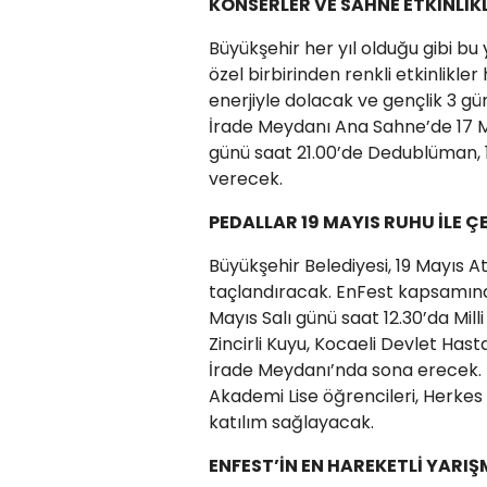
KONSERLER VE SAHNE ETKİNLİK
Büyükşehir her yıl olduğu gibi bu
özel birbirinden renkli etkinlikle
enerjiyle dolacak ve gençlik 3 gü
İrade Meydanı Ana Sahne’de 17 Ma
günü saat 21.00’de Dedublüman, 
verecek.
PEDALLAR 19 MAYIS RUHU İLE Ç
Büyükşehir Belediyesi, 19 Mayıs A
taçlandıracak. EnFest kapsamında 
Mayıs Salı günü saat 12.30’da Mi
Zincirli Kuyu, Kocaeli Devlet Has
İrade Meydanı’nda sona erecek. Şeh
Akademi Lise öğrencileri, Herkes 
katılım sağlayacak.
ENFEST’İN EN HAREKETLİ YARIŞ