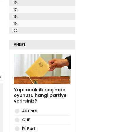
16.
17.
18.
19.
20.
ANKET
Yapılacak ilk seçimde
oyunuzu hangi partiye
verirsiniz?
AK Parti
CHP
İYİ Parti