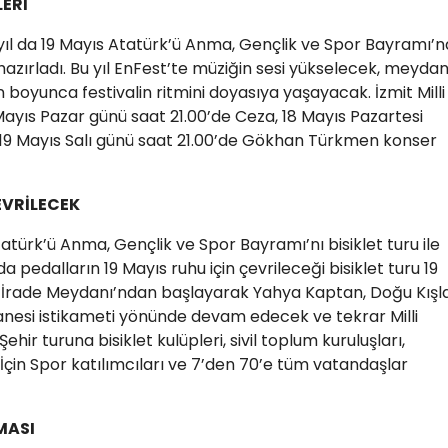
LERİ
 yıl da 19 Mayıs Atatürk’ü Anma, Gençlik ve Spor Bayramı’n
r hazırladı. Bu yıl EnFest’te müziğin sesi yükselecek, meyda
n boyunca festivalin ritmini doyasıya yaşayacak. İzmit Milli
yıs Pazar günü saat 21.00’de Ceza, 18 Mayıs Pazartesi
19 Mayıs Salı günü saat 21.00’de Gökhan Türkmen konser
EVRİLECEK
tatürk’ü Anma, Gençlik ve Spor Bayramı’nı bisiklet turu ile
pedalların 19 Mayıs ruhu için çevrileceği bisiklet turu 19
lli İrade Meydanı’ndan başlayarak Yahya Kaptan, Doğu Kışla
tanesi istikameti yönünde devam edecek ve tekrar Milli
ir turuna bisiklet kulüpleri, sivil toplum kuruluşları,
İçin Spor katılımcıları ve 7’den 70’e tüm vatandaşlar
MASI