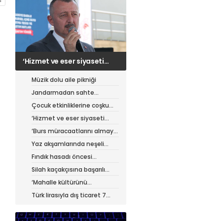
‘Hizmet ve eser siyaseti
yapıyoruz’
Müzik dolu aile pikniği
Jandarmadan sahte
çantacılara darbe
Çocuk etkinliklerine coşku
dolu final
‘Hizmet ve eser siyaseti
yapıyoruz’
‘Burs müracaatlarını almaya
başladık’
Yaz akşamlarında neşeli
etkinlikler
Fındık hasadı öncesi
üreticiye yol desteği
Silah kaçakçısına başarılı
operasyon
‘Mahalle kültürünü
güçlendiriyoruz’
Türk lirasıyla dış ticaret 7
ayda 900 milyar lirayı aştı