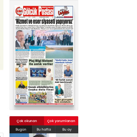
02624132333
haber@golcukpostasi.com
Çok okunan
Çok yorumlanan
Bugün
Bu hafta
Bu ay