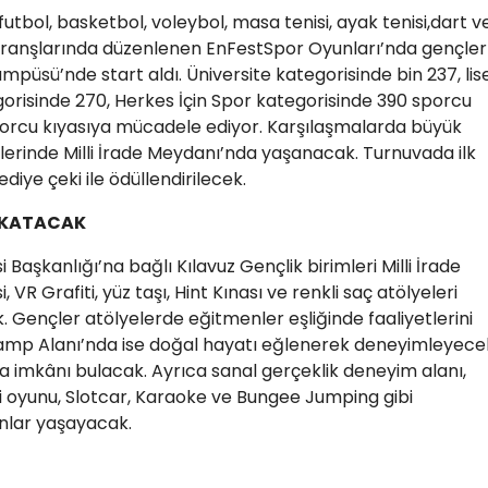
tbol, basketbol, voleybol, masa tenisi, ayak tenisi,dart v
branşlarında düzenlenen EnFestSpor Oyunları’nda gençler
üsü’nde start aldı. Üniversite kategorisinde bin 237, lis
gorisinde 270, Herkes İçin Spor kategorisinde 390 sporcu
orcu kıyasıya mücadele ediyor. Karşılaşmalarda büyük
hlerinde Milli İrade Meydanı’nda yaşanacak. Turnuvada ilk
iye çeki ile ödüllendirilecek.
K KATACAK
 Başkanlığı’na bağlı Kılavuz Gençlik birimleri Milli İrade
 Grafiti, yüz taşı, Hint Kınası ve renkli saç atölyeleri
. Gençler atölyelerde eğitmenler eşliğinde faaliyetlerini
k Kamp Alanı’nda ise doğal hayatı eğlenerek deneyimleyece
ma imkânı bulacak. Ayrıca sanal gerçeklik deneyim alanı,
i oyunu, Slotcar, Karaoke ve Bungee Jumping gibi
anlar yaşayacak.