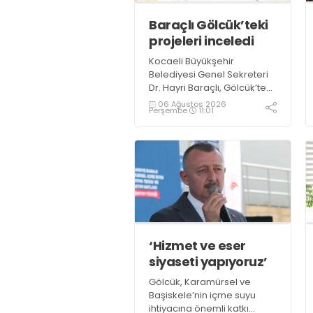
Baraçlı Gölcük’teki
projeleri inceledi
Kocaeli Büyükşehir
Belediyesi Genel Sekreteri
Dr. Hayri Baraçlı, Gölcük’te
yapımı devam eden
06 Ağustos 2026
Perşembe
11:01
yatırımları yerinde
inceleyerek çalışmaların
son durumunu
değerlendirdi
‘Hizmet ve eser
siyaseti yapıyoruz’
Gölcük, Karamürsel ve
Başiskele’nin içme suyu
ihtiyacına önemli katkı