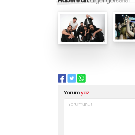
Habere ait
diğer görseller
Yorum
yaz