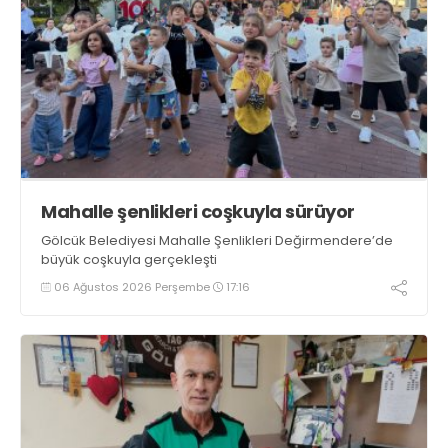
Mahalle şenlikleri coşkuyla sürüyor
Gölcük Belediyesi Mahalle Şenlikleri Değirmendere’de
büyük coşkuyla gerçekleşti
06 Ağustos 2026 Perşembe
17:16