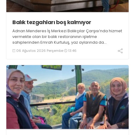
Balık tezgahları boş kalmıyor
Adnan Menderes İş Merkezi Balıkçılar Çarşısı’nda hizmet
vermekte olan bir balık restoranının işletme
sahiplerinden Emrah Kurtuluş, yaz aylarında da
tezgahlarda taze balık bulunduğunu ifade ederek “Yıl
06 Ağustos 2026 Perşembe
13:46
boyunca tezgahlarda taze balık bulmak mümkün
oluyor” dedi