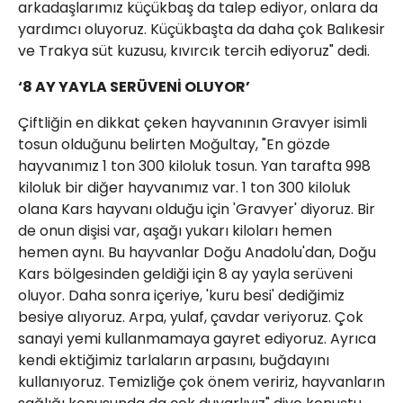
arkadaşlarımız küçükbaş da talep ediyor, onlara da
yardımcı oluyoruz. Küçükbaşta da daha çok Balıkesir
ve Trakya süt kuzusu, kıvırcık tercih ediyoruz" dedi.
‘8 AY YAYLA SERÜVENİ OLUYOR’
Çiftliğin en dikkat çeken hayvanının Gravyer isimli
tosun olduğunu belirten Moğultay, "En gözde
hayvanımız 1 ton 300 kiloluk tosun. Yan tarafta 998
kiloluk bir diğer hayvanımız var. 1 ton 300 kiloluk
olana Kars hayvanı olduğu için 'Gravyer' diyoruz. Bir
de onun dişisi var, aşağı yukarı kiloları hemen
hemen aynı. Bu hayvanlar Doğu Anadolu'dan, Doğu
Kars bölgesinden geldiği için 8 ay yayla serüveni
oluyor. Daha sonra içeriye, 'kuru besi' dediğimiz
besiye alıyoruz. Arpa, yulaf, çavdar veriyoruz. Çok
sanayi yemi kullanmamaya gayret ediyoruz. Ayrıca
kendi ektiğimiz tarlaların arpasını, buğdayını
kullanıyoruz. Temizliğe çok önem veririz, hayvanların