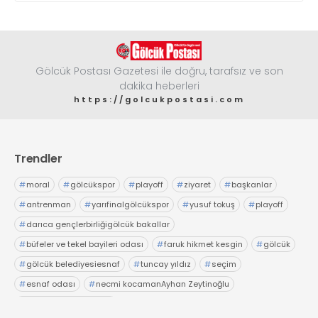
Gölcük Postası Gazetesi ile doğru, tarafsız ve son
dakika heberleri
https://golcukpostasi.com
Trendler
#
moral
#
gölcükspor
#
playoff
#
ziyaret
#
başkanlar
#
antrenman
#
yarıfinalgölcükspor
#
yusuf tokuş
#
playoff
#
darıca gençlerbirliğigölcük bakallar
#
büfeler ve tekel bayileri odası
#
faruk hikmet kesgin
#
gölcük
#
gölcük belediyesiesnaf
#
tuncay yıldız
#
seçim
#
esnaf odası
#
necmi kocamanAyhan Zeytinoğlu
#
Kocaeli Sanayi Odası