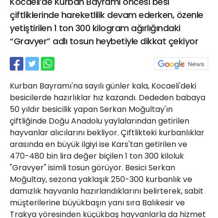
Kocaeli’de Kurban Bayramı öncesi besi
21 Gölcük
çiftliklerinde hareketlilik devam ederken, özenle
02624132333
yetiştirilen 1 ton 300 kilogram ağırlığındaki
haber@golcukpostasi.com
“Gravyer” adlı tosun heybetiyle dikkat çekiyor
Kurban Bayramı'na sayılı günler kala, Kocaeli'deki
besicilerde hazırlıklar hız kazandı. Dededen babaya
50 yıldır besicilik yapan Serkan Moğultay'ın
çiftliğinde Doğu Anadolu yaylalarından getirilen
hayvanlar alıcılarını bekliyor. Çiftlikteki kurbanlıklar
arasında en büyük ilgiyi ise Kars'tan getirilen ve
470-480 bin lira değer biçilen 1 ton 300 kiloluk
"Gravyer" isimli tosun görüyor. Besici Serkan
Moğultay, sezona yaklaşık 250-300 kurbanlık ve
damızlık hayvanla hazırlandıklarını belirterek, sabit
müşterilerine büyükbaşın yanı sıra Balıkesir ve
Trakya yöresinden küçükbaş hayvanlarla da hizmet