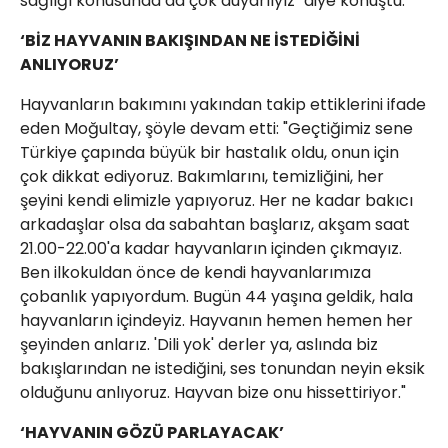
sağlığı konusunda da çok duyarlıyız" diye konuştu.
‘BİZ HAYVANIN BAKIŞINDAN NE İSTEDİĞİNİ
ANLIYORUZ’
Hayvanların bakımını yakından takip ettiklerini ifade
eden Moğultay, şöyle devam etti: "Geçtiğimiz sene
Türkiye çapında büyük bir hastalık oldu, onun için
çok dikkat ediyoruz. Bakımlarını, temizliğini, her
şeyini kendi elimizle yapıyoruz. Her ne kadar bakıcı
arkadaşlar olsa da sabahtan başlarız, akşam saat
21.00-22.00'a kadar hayvanların içinden çıkmayız.
Ben ilkokuldan önce de kendi hayvanlarımıza
çobanlık yapıyordum. Bugün 44 yaşına geldik, hala
hayvanların içindeyiz. Hayvanın hemen hemen her
şeyinden anlarız. 'Dili yok' derler ya, aslında biz
bakışlarından ne istediğini, ses tonundan neyin eksik
olduğunu anlıyoruz. Hayvan bize onu hissettiriyor."
‘HAYVANIN GÖZÜ PARLAYACAK’