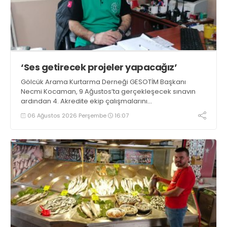
‘Ses getirecek projeler yapacağız’
Gölcük Arama Kurtarma Derneği GESOTİM Başkanı
Necmi Kocaman, 9 Ağustos’ta gerçekleşecek sınavın
ardından 4. Akredite ekip çalışmalarını
tamamlayacaklarını ifade ederek açıklamalarda
06 Ağustos 2026 Perşembe
16:07
bulundu. Kocaman, “Gölcük’te ve Kocaeli genelinde ses
getirecek projelerimizi tek tek hayata geçireceğiz” dedi