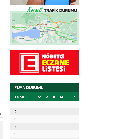
PUAN DURUMU
Takım
O
G
B
M
P
1.
2.
3.
4.
5.