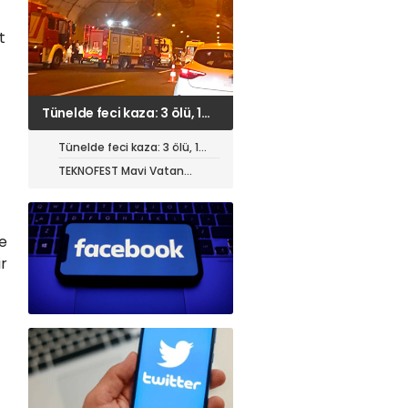
t
TEKNOFEST Mavi Vatan
öncesi toplantı yapıldı
Tünelde feci kaza: 3 ölü, 1
ağır yaralı
TEKNOFEST Mavi Vatan
öncesi toplantı yapıldı
de
ir