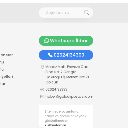
r
Whatsapp İhbar
k
02624134300
zaneler
mu
Merkez Mah. Preveze Cad.
mu
Bina No: 2 Cengiz
şetleri
Çakıroğlu İş Merkezi No: 21
Gölcük
lar
02624132333
haber@golcukpostasi.com
Sitemizde yayımlanan
haber ve görseller kaynak
gösterilmeden
kullanılamaz.