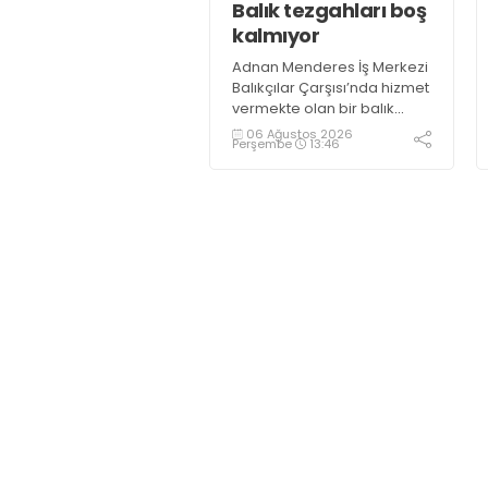
Balık tezgahları boş
kalmıyor
Adnan Menderes İş Merkezi
Balıkçılar Çarşısı’nda hizmet
vermekte olan bir balık
restoranının işletme
06 Ağustos 2026
Perşembe
13:46
sahiplerinden Emrah
Kurtuluş, yaz aylarında da
tezgahlarda taze balık
bulunduğunu ifade ederek
“Yıl boyunca tezgahlarda
taze balık bulmak mümkün
oluyor” dedi