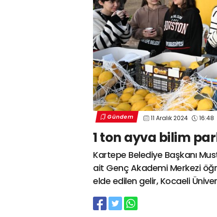
Gündem
11 Aralık 2024
16:48
1 ton ayva bilim park
Kartepe Belediye Başkanı Mus
ait Genç Akademi Merkezi öğrenc
elde edilen gelir, Kocaeli Ünive