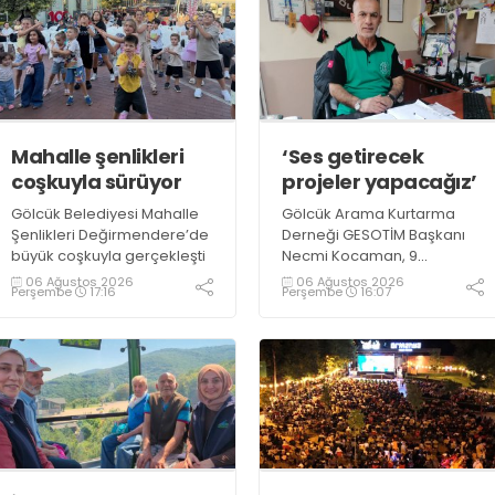
Mahalle şenlikleri
‘Ses getirecek
coşkuyla sürüyor
projeler yapacağız’
Gölcük Belediyesi Mahalle
Gölcük Arama Kurtarma
Şenlikleri Değirmendere’de
Derneği GESOTİM Başkanı
büyük coşkuyla gerçekleşti
Necmi Kocaman, 9
Ağustos’ta gerçekleşecek
06 Ağustos 2026
06 Ağustos 2026
Perşembe
17:16
Perşembe
16:07
sınavın ardından 4. Akredite
ekip çalışmalarını
tamamlayacaklarını ifade
ederek açıklamalarda
bulundu. Kocaman,
“Gölcük’te ve Kocaeli
genelinde ses getirecek
projelerimizi tek tek hayata
geçireceğiz” dedi