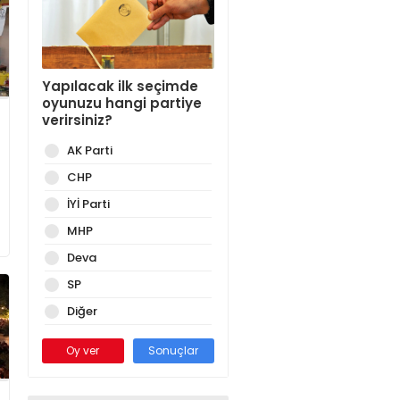
Yapılacak ilk seçimde
oyunuzu hangi partiye
verirsiniz?
AK Parti
CHP
İYİ Parti
MHP
Deva
SP
Diğer
Oy ver
Sonuçlar