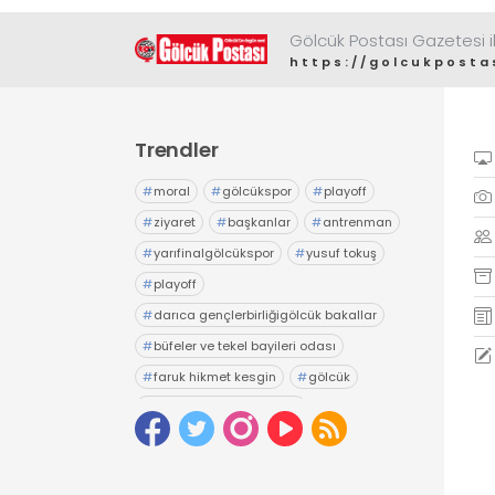
Gölcük Postası Gazetesi il
https://golcukposta
Trendler
#
moral
#
gölcükspor
#
playoff
#
ziyaret
#
başkanlar
#
antrenman
#
yarıfinalgölcükspor
#
yusuf tokuş
#
playoff
#
darıca gençlerbirliğigölcük bakallar
#
büfeler ve tekel bayileri odası
#
faruk hikmet kesgin
#
gölcük
#
gölcük belediyesiesnaf
#
tuncay yıldız
#
seçim
#
esnaf odası