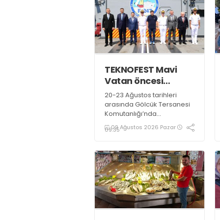
TEKNOFEST Mavi
Vatan öncesi
toplantı yapıldı
20-23 Ağustos tarihleri
arasında Gölcük Tersanesi
Komutanlığı’nda
düzenlenecek olan
09 Ağustos 2026 Pazar
09:35
TEKNOFEST Mavi Vatan için
festival öncesinde hazırlık
toplantısı gerçekleştirildi