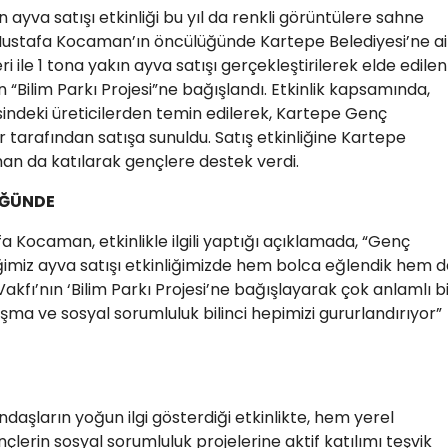
ayva satışı etkinliği bu yıl da renkli görüntülere sahne
Mustafa Kocaman’ın öncülüğünde Kartepe Belediyesi’ne ai
ile 1 tona yakın ayva satışı gerçekleştirilerek elde edilen
ın “Bilim Parkı Projesi”ne bağışlandı. Etkinlik kapsamında,
indeki üreticilerden temin edilerek, Kartepe Genç
tarafından satışa sunuldu. Satış etkinliğine Kartepe
n da katılarak gençlere destek verdi.
ÜĞÜNDE
 Kocaman, etkinlikle ilgili yaptığı açıklamada, “Genç
ğimiz ayva satışı etkinliğimizde hem bolca eğlendik hem 
akfı’nın ‘Bilim Parkı Projesi’ne bağışlayarak çok anlamlı b
şma ve sosyal sorumluluk bilinci hepimizi gururlandırıyor”
aşların yoğun ilgi gösterdiği etkinlikte, hem yerel
çlerin sosyal sorumluluk projelerine aktif katılımı teşvik