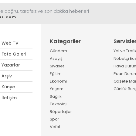
e doğru, tarafsız ve son dakika heberleri
si.com
Kategoriler
Servisle
Web TV
Gündem
Yol ve Trafi
Foto Galeri
Asayiş
Nöbetçi Ec
Yazarlar
Siyaset
Hava Duru
Eğitim
Puan Duru
Arşiv
Ekonomi
Gazete Man
Künye
Yaşam
Günlük Burç
Sağlık
İletişim
Teknoloji
Röportajlar
Spor
Vefat