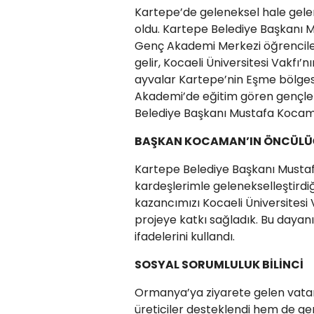
Kartepe’de geleneksel hale gelen 
oldu. Kartepe Belediye Başkanı 
Genç Akademi Merkezi öğrencileri 
gelir, Kocaeli Üniversitesi Vakfı’n
ayvalar Kartepe’nin Eşme bölges
Akademi’de eğitim gören gençler 
Belediye Başkanı Mustafa Kocama
BAŞKAN KOCAMAN’IN ÖNCÜL
Kartepe Belediye Başkanı Mustafa
kardeşlerimle gelenekselleştirdi
kazancımızı Kocaeli Üniversitesi V
projeye katkı sağladık. Bu dayanı
ifadelerini kullandı.
SOSYAL SORUMLULUK BİLİNCİ
Ormanya’ya ziyarete gelen vatand
üreticiler desteklendi hem de gen