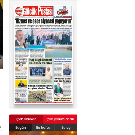
02624132333
haber@golcukpostasi.com
Çok okunan
Çok yorumlanan
Bugün
Bu hafta
Bu ay