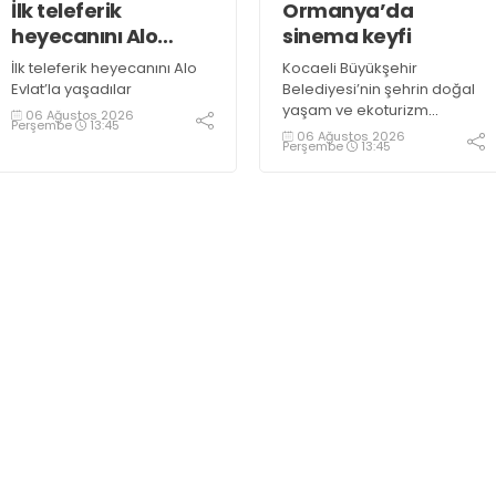
İlk teleferik
Ormanya’da
heyecanını Alo
sinema keyfi
Evlat’la yaşadılar
İlk teleferik heyecanını Alo
Kocaeli Büyükşehir
Evlat’la yaşadılar
Belediyesi’nin şehrin doğal
yaşam ve ekoturizm
06 Ağustos 2026
Perşembe
13:45
merkezi Ormanya’da
06 Ağustos 2026
Perşembe
13:45
düzenlediği “Gece
Sineması” etkinliği
vatandaşlardan büyük ilgi
görüyor