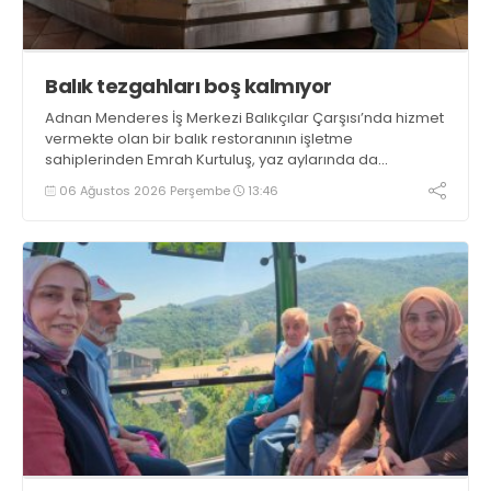
Balık tezgahları boş kalmıyor
Adnan Menderes İş Merkezi Balıkçılar Çarşısı’nda hizmet
vermekte olan bir balık restoranının işletme
sahiplerinden Emrah Kurtuluş, yaz aylarında da
tezgahlarda taze balık bulunduğunu ifade ederek “Yıl
06 Ağustos 2026 Perşembe
13:46
boyunca tezgahlarda taze balık bulmak mümkün
oluyor” dedi