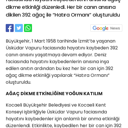
21 Gölcük
dikme etkinliği düzenledi. Her bir canın anısına
02624132333
dikilen 392 ağaç ile “Hatıra Ormanı” oluşturuldu
haber@golcukpostasi.com
Büyükşehir, 1 Mart 1958 tarihinde İzmit’te yaşanan
Üsküdar Vapuru faciasında hayatını kaybeden 392
canın anısını yaşatmaya devam ediyor. Deniz
faciasında hayatını kaybedenlerin anısına inşa
edilen anıtın ardından bu kez her bir can için 392
ağaç dikme etkinliği yapılarak “Hatıra Ormanı”
oluşturuldu.
AĞAÇ DİKME ETKİNLİĞİNE YOĞUN KATILIM
Kocaeli Büyükşehir Belediyesi ve Kocaeli Kent
Konseyi işbirliğiyle Üsküdar Vapuru faciasında
hayatını kaybedenler için anlamlı bir anma etkinliği
düzenlendi. Etkinlikte, kaybedilen her bir can için 392