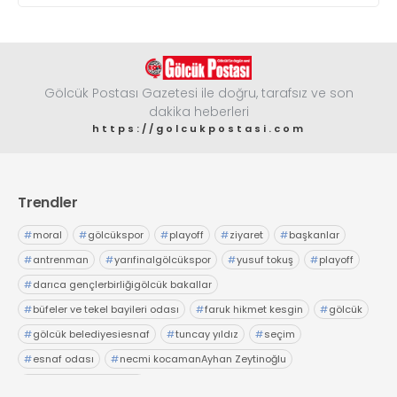
Gölcük Postası Gazetesi ile doğru, tarafsız ve son
dakika heberleri
https://golcukpostasi.com
Trendler
#
moral
#
gölcükspor
#
playoff
#
ziyaret
#
başkanlar
#
antrenman
#
yarıfinalgölcükspor
#
yusuf tokuş
#
playoff
#
darıca gençlerbirliğigölcük bakallar
#
büfeler ve tekel bayileri odası
#
faruk hikmet kesgin
#
gölcük
#
gölcük belediyesiesnaf
#
tuncay yıldız
#
seçim
#
esnaf odası
#
necmi kocamanAyhan Zeytinoğlu
#
Kocaeli Sanayi Odası