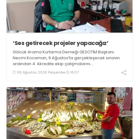
‘Ses getirecek projeler yapacağız’
Gölcük Arama Kurtarma Derneği GESOTİM Başkanı
Necmi Kocaman, 9 Ağustos’ta gerçekleşecek sınavın
ardından 4. Akredite ekip çalışmalarını
tamamlayacaklarını ifade ederek açıklamalarda
06 Ağustos 2026 Perşembe
16:07
bulundu. Kocaman, “Gölcük’te ve Kocaeli genelinde ses
getirecek projelerimizi tek tek hayata geçireceğiz” dedi