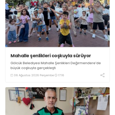
Mahalle şenlikleri coşkuyla sürüyor
Gölcük Belediyesi Mahalle Şenlikleri Değirmendere’de
büyük coşkuyla gerçekleşti
06 Ağustos 2026 Perşembe
17:16