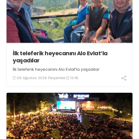
İlk teleferik heyecanını Alo Evlat’la
yaşadılar
İlk teleferik heyecanını Alo Evlat’la yaşadılar
06 Ağustos 2026 Perşembe
13:45