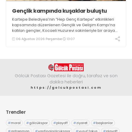
Gençlik kampında kuşaklar buluştu
Kartepe Belediyesi’nin “Hep Genç Kartepe” etkinlikleri
kapsamında düzenlenen Gençlik ve Gelişim Kampı’na
katılan gençler, Kocaeli Huzurevi sakinleriyle bir araya
geldi
06 Ağustos 2026 Perşembe
13:07
Gölcük Postası Gazetesi ile doğru, tarafsız ve son
dakika heberleri
https://golcukpostasi.com
Trendler
#
moral
#
gölcükspor
#
playoff
#
ziyaret
#
başkanlar
#
antrenman
#
yarıfinalgölcükspor
#
yusuf tokuş
#
playoff