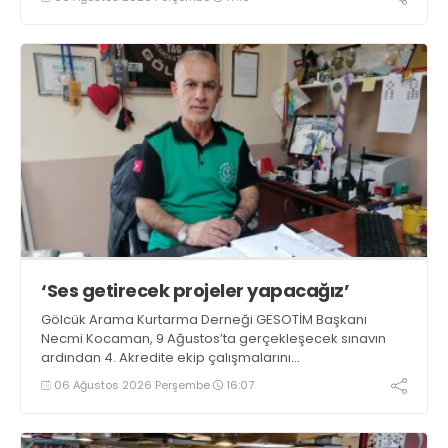
‘Ses getirecek projeler yapacağız’
Gölcük Arama Kurtarma Derneği GESOTİM Başkanı
Necmi Kocaman, 9 Ağustos’ta gerçekleşecek sınavın
ardından 4. Akredite ekip çalışmalarını
tamamlayacaklarını ifade ederek açıklamalarda
06 Ağustos 2026 Perşembe
16:07
bulundu. Kocaman, “Gölcük’te ve Kocaeli genelinde ses
getirecek projelerimizi tek tek hayata geçireceğiz” dedi