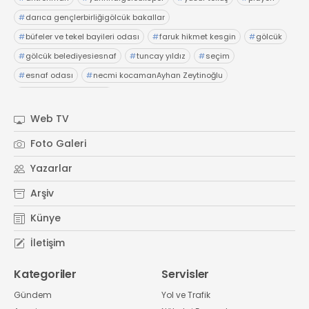
#
darıca gençlerbirliğigölcük bakallar
#
büfeler ve tekel bayileri odası
#
faruk hikmet kesgin
#
gölcük
#
gölcük belediyesiesnaf
#
tuncay yıldız
#
seçim
#
esnaf odası
#
necmi kocamanAyhan Zeytinoğlu
#
Kocaeli Sanayi Odası
Web TV
Foto Galeri
Yazarlar
Arşiv
Künye
İletişim
Kategoriler
Servisler
Gündem
Yol ve Trafik