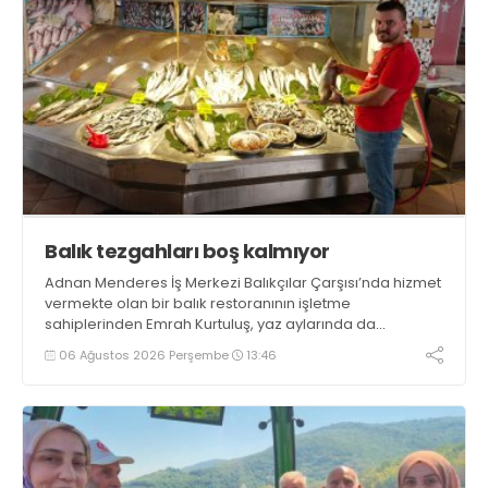
Balık tezgahları boş kalmıyor
Adnan Menderes İş Merkezi Balıkçılar Çarşısı’nda hizmet
vermekte olan bir balık restoranının işletme
sahiplerinden Emrah Kurtuluş, yaz aylarında da
tezgahlarda taze balık bulunduğunu ifade ederek “Yıl
06 Ağustos 2026 Perşembe
13:46
boyunca tezgahlarda taze balık bulmak mümkün
oluyor” dedi