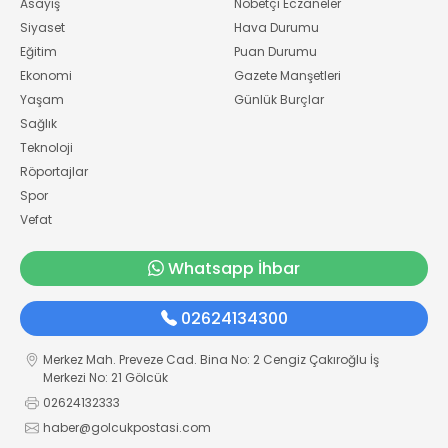
Asayiş
Nöbetçi Eczaneler
Siyaset
Hava Durumu
Eğitim
Puan Durumu
Ekonomi
Gazete Manşetleri
Yaşam
Günlük Burçlar
Sağlık
Teknoloji
Röportajlar
Spor
Vefat
Whatsapp İhbar
02624134300
Merkez Mah. Preveze Cad. Bina No: 2 Cengiz Çakıroğlu İş
Merkezi No: 21 Gölcük
02624132333
haber@golcukpostasi.com