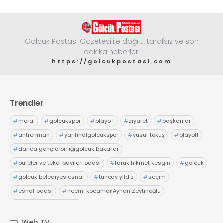
Gölcük Postası Gazetesi ile doğru, tarafsız ve son
dakika heberleri
https://golcukpostasi.com
Trendler
#
moral
#
gölcükspor
#
playoff
#
ziyaret
#
başkanlar
#
antrenman
#
yarıfinalgölcükspor
#
yusuf tokuş
#
playoff
#
darıca gençlerbirliğigölcük bakallar
#
büfeler ve tekel bayileri odası
#
faruk hikmet kesgin
#
gölcük
#
gölcük belediyesiesnaf
#
tuncay yıldız
#
seçim
#
esnaf odası
#
necmi kocamanAyhan Zeytinoğlu
#
Kocaeli Sanayi Odası
Web TV