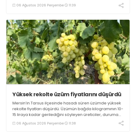
yaklaşık 2 ay olması ve rengi bakımından tüketimde
06 Ağustos 2026 Perşembe
11:39
Sandıklı patatesinin daha fazla tercih edildiğini belirtti
Yüksek rekolte üzüm fiyatlarını düşürdü
Mersin’in Tarsus ilçesinde hasadı süren üzümde yüksek
rekolte fiyatları düşürdü. Üzümün bağda kilogramının 10-
15 liraya kadar gerilediğini söyleyen üreticiler, duruma
tepki gösterdi
06 Ağustos 2026 Perşembe
11:38