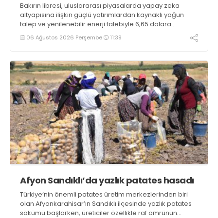
Bakırın libresi, uluslararası piyasalarda yapay zeka
altyapısına ilişkin güçlü yatırımlardan kaynaklı yoğun
talep ve yenilenebilir enerji talebiyle 6,65 dolara
ulaşarak tarihi zirvesini test ediyor
06 Ağustos 2026 Perşembe
11:39
Afyon Sandıklı’da yazlık patates hasadı
Türkiye’nin önemli patates üretim merkezlerinden biri
olan Afyonkarahisar’ın Sandıklı ilçesinde yazlık patates
sökümü başlarken, üreticiler özellikle raf ömrünün