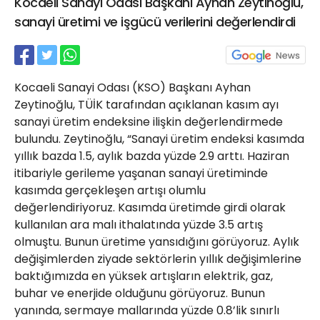
Kocaeli Sanayi Odası Başkanı Ayhan Zeytinoğlu,
21 Gölcük
sanayi üretimi ve işgücü verilerini değerlendirdi
02624132333
haber@golcukpostasi.com
Kocaeli Sanayi Odası (KSO) Başkanı Ayhan
Zeytinoğlu, TÜİK tarafından açıklanan kasım ayı
sanayi üretim endeksine ilişkin değerlendirmede
bulundu. Zeytinoğlu, “Sanayi üretim endeksi kasımda
yıllık bazda 1.5, aylık bazda yüzde 2.9 arttı. Haziran
itibariyle gerileme yaşanan sanayi üretiminde
kasımda gerçekleşen artışı olumlu
değerlendiriyoruz. Kasımda üretimde girdi olarak
kullanılan ara malı ithalatında yüzde 3.5 artış
olmuştu. Bunun üretime yansıdığını görüyoruz. Aylık
değişimlerden ziyade sektörlerin yıllık değişimlerine
baktığımızda en yüksek artışların elektrik, gaz,
buhar ve enerjide olduğunu görüyoruz. Bunun
yanında, sermaye mallarında yüzde 0.8’lik sınırlı