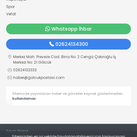
Spor
Vefat
Whatsapp İhbar
02624134300
Merkez Mah. Preveze Cad. Bina No: 2 Cengiz Çakıroğlu İş
Merkezi No: 21 Gölcük
02624132333
haber@golcukpostasi.com
Sitemizde yayımlanan haber ve görseller kaynak gösterilmeden
kullanılamaz.
Yayın İlkeleri
Sitemizden en iyi şekilde faydalanabilmeniz için tarayıcınızın