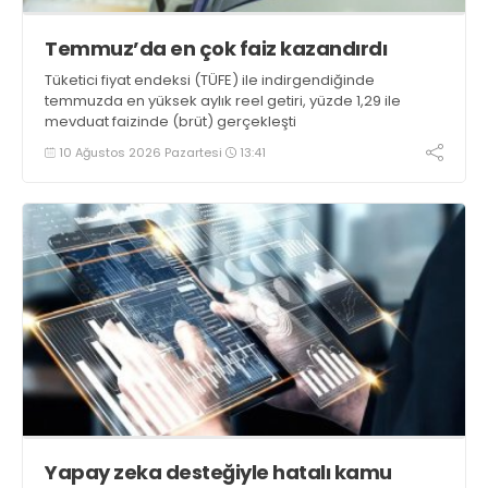
Temmuz’da en çok faiz kazandırdı
Tüketici fiyat endeksi (TÜFE) ile indirgendiğinde
temmuzda en yüksek aylık reel getiri, yüzde 1,29 ile
mevduat faizinde (brüt) gerçekleşti
10 Ağustos 2026 Pazartesi
13:41
Yapay zeka desteğiyle hatalı kamu