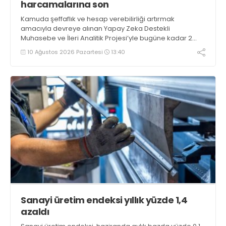
harcamalarına son
Kamuda şeffaflık ve hesap verebilirliği artırmak
amacıyla devreye alınan Yapay Zeka Destekli
Muhasebe ve İleri Analitik Projesi’yle bugüne kadar 2
milyar liranın üzerinde verimsizlik riski taşıyan kamu
10 Ağustos 2026 Pazartesi
13:40
harcaması tespit edildi
Sanayi üretim endeksi yıllık yüzde 1,4
azaldı