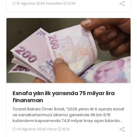
10 Ağustos 2026 Pazartesi
13:39
Esnafa yılın ilk yarısında 75 milyar lira
finansman
Ticaret Bakanı Ömer Bolat, “2026 yılının ilk 6 ayında esnaf
ve sanatkarlarımıza ülkemiz genelinde 98 bin 678
kullandırım kapsamında 74,8 milyar lirayı aşan tutarda
uygun geri ödeme koşullu finansman sağlanmıştır”
09 Ağustos 2026 Pazar
16:31
bilgisini verdi