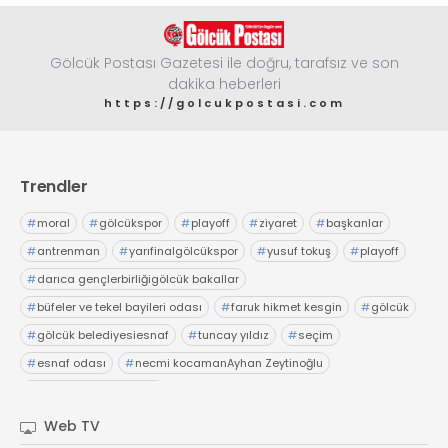
Gölcük Postası Gazetesi ile doğru, tarafsız ve son
dakika heberleri
https://golcukpostasi.com
Trendler
#
moral
#
gölcükspor
#
playoff
#
ziyaret
#
başkanlar
#
antrenman
#
yarıfinalgölcükspor
#
yusuf tokuş
#
playoff
#
darıca gençlerbirliğigölcük bakallar
#
büfeler ve tekel bayileri odası
#
faruk hikmet kesgin
#
gölcük
#
gölcük belediyesiesnaf
#
tuncay yıldız
#
seçim
#
esnaf odası
#
necmi kocamanAyhan Zeytinoğlu
#
Kocaeli Sanayi Odası
Web TV