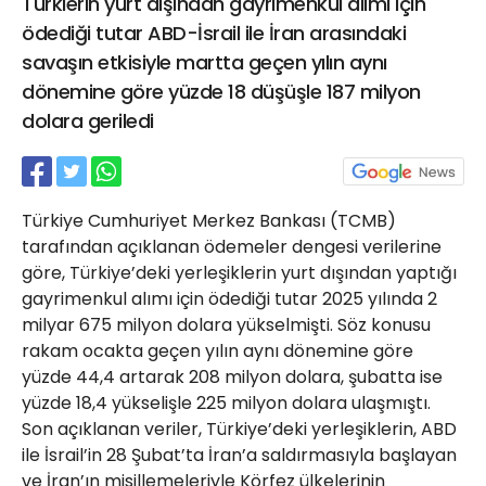
Türklerin yurt dışından gayrimenkul alımı için
21 Gölcük
ödediği tutar ABD-İsrail ile İran arasındaki
02624132333
savaşın etkisiyle martta geçen yılın aynı
haber@golcukpostasi.com
dönemine göre yüzde 18 düşüşle 187 milyon
dolara geriledi
Türkiye Cumhuriyet Merkez Bankası (TCMB)
tarafından açıklanan ödemeler dengesi verilerine
göre, Türkiye’deki yerleşiklerin yurt dışından yaptığı
gayrimenkul alımı için ödediği tutar 2025 yılında 2
milyar 675 milyon dolara yükselmişti. Söz konusu
rakam ocakta geçen yılın aynı dönemine göre
yüzde 44,4 artarak 208 milyon dolara, şubatta ise
yüzde 18,4 yükselişle 225 milyon dolara ulaşmıştı.
Son açıklanan veriler, Türkiye’deki yerleşiklerin, ABD
ile İsrail’in 28 Şubat’ta İran’a saldırmasıyla başlayan
ve İran’ın misillemeleriyle Körfez ülkelerinin