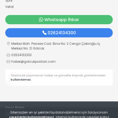
Spor
Vefat
Whatsapp İhbar
02624134300
Merkez Mah. Preveze Cad. Bina No: 2 Cengiz Çakıroğlu İş
Merkezi No: 21 Gölcük
02624132333
haber@golcukpostasi.com
Sitemizde yayımlanan haber ve görseller kaynak gösterilmeden
kullanılamaz.
Yayın İlkeleri
Sitemizden en iyi şekilde faydalanabilmeniz için tarayıcınızın
Veri Politikası
çerezlerini kullanmaktayız,
sitemizi kullanarak çerezleri kabul