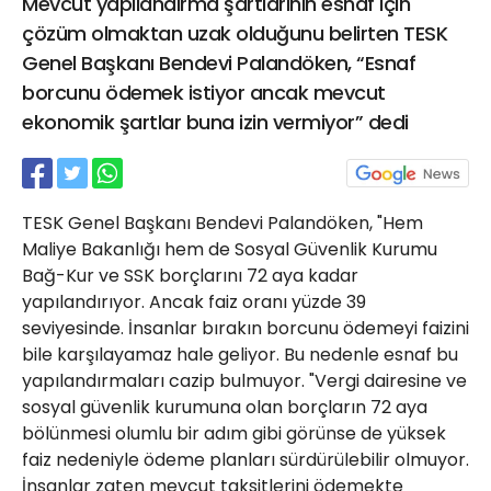
Mevcut yapılandırma şartlarının esnaf için
21 Gölcük
çözüm olmaktan uzak olduğunu belirten TESK
02624132333
Genel Başkanı Bendevi Palandöken, “Esnaf
haber@golcukpostasi.com
borcunu ödemek istiyor ancak mevcut
ekonomik şartlar buna izin vermiyor” dedi
TESK Genel Başkanı Bendevi Palandöken, "Hem
Maliye Bakanlığı hem de Sosyal Güvenlik Kurumu
Bağ-Kur ve SSK borçlarını 72 aya kadar
yapılandırıyor. Ancak faiz oranı yüzde 39
seviyesinde. İnsanlar bırakın borcunu ödemeyi faizini
bile karşılayamaz hale geliyor. Bu nedenle esnaf bu
yapılandırmaları cazip bulmuyor. "Vergi dairesine ve
sosyal güvenlik kurumuna olan borçların 72 aya
bölünmesi olumlu bir adım gibi görünse de yüksek
faiz nedeniyle ödeme planları sürdürülebilir olmuyor.
İnsanlar zaten mevcut taksitlerini ödemekte