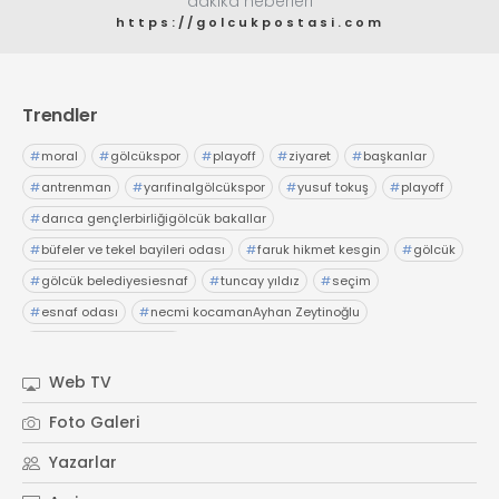
dakika heberleri
https://golcukpostasi.com
Trendler
#
moral
#
gölcükspor
#
playoff
#
ziyaret
#
başkanlar
#
antrenman
#
yarıfinalgölcükspor
#
yusuf tokuş
#
playoff
#
darıca gençlerbirliğigölcük bakallar
#
büfeler ve tekel bayileri odası
#
faruk hikmet kesgin
#
gölcük
#
gölcük belediyesiesnaf
#
tuncay yıldız
#
seçim
#
esnaf odası
#
necmi kocamanAyhan Zeytinoğlu
#
Kocaeli Sanayi Odası
Web TV
Foto Galeri
Yazarlar