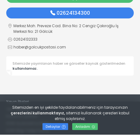
02624134300
Merkez Mah. Preveze Cad. Bina No: 2 Cengiz Çakıroğlu İş
Merkezi No: 21 Gölcük
02624132333
haber@golcukpostasi.com
Sitemizde yayımlanan haber ve görseller kaynak gösterilmeden
kullanılamaz.
Yayın İlkeleri
Sitemizden en iyi şekilde faydalanabilmeniz için tarayıcınızın
Veri Politikası
çerezlerini kullanmaktayız,
sitemizi kullanarak çerezleri kabul
Kullanım Şartları
etmiş saylırsınız.
KVKK Aydınlatma Metni
Detaylar
Anladım
KVKK Bilgi Talep Formu