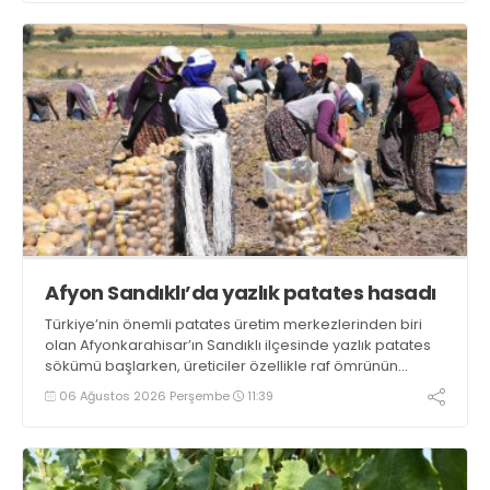
Afyon Sandıklı’da yazlık patates hasadı
Türkiye’nin önemli patates üretim merkezlerinden biri
olan Afyonkarahisar’ın Sandıklı ilçesinde yazlık patates
sökümü başlarken, üreticiler özellikle raf ömrünün
yaklaşık 2 ay olması ve rengi bakımından tüketimde
06 Ağustos 2026 Perşembe
11:39
Sandıklı patatesinin daha fazla tercih edildiğini belirtti