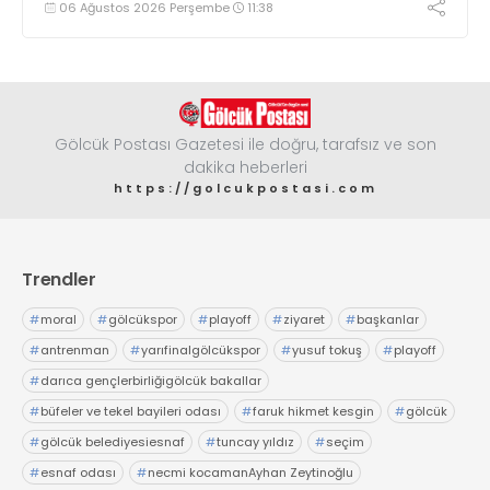
06 Ağustos 2026 Perşembe
11:38
Gölcük Postası Gazetesi ile doğru, tarafsız ve son
dakika heberleri
https://golcukpostasi.com
Trendler
#
moral
#
gölcükspor
#
playoff
#
ziyaret
#
başkanlar
#
antrenman
#
yarıfinalgölcükspor
#
yusuf tokuş
#
playoff
#
darıca gençlerbirliğigölcük bakallar
#
büfeler ve tekel bayileri odası
#
faruk hikmet kesgin
#
gölcük
#
gölcük belediyesiesnaf
#
tuncay yıldız
#
seçim
#
esnaf odası
#
necmi kocamanAyhan Zeytinoğlu