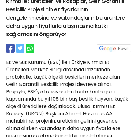
Kırmızı et üreticileri ve kasaplar, Gelir Garantili
21 Gölcük
Besicilik Projesi’nin et fiyatlarının
02624132333
dengelenmesine ve vatandaşların bu ürünlere
haber@golcukpostasi.com
daha uygun fiyatlarla ulaşmasına katkı
sağlamasını öngörüyor
Et ve Süt Kurumu (ESK) ile Türkiye Kırmızı Et
Üreticileri Merkez Birliği arasında imzalanan
protokolle, küçük ölçekli besicileri merkeze alan
Gelir Garantili Besicilik Projesi devreye alındı.
Projeyle, ESK'ye tahsis edilen tarife kontenjanı
kapsamında bu yıl 108 bin baş besilik hayvan, küçük
ölçekli üreticilere dağıtılacak. Ulusal Kırmızı Et
Konseyi (UKON) Başkanı Ahmet Hacıince, AA
muhabirine, projenin, üreticinin gelirini güvence
altına alırken vatandaşın daha uygun fiyatla ete
erişmesini gözeten, dengeli bir model olması