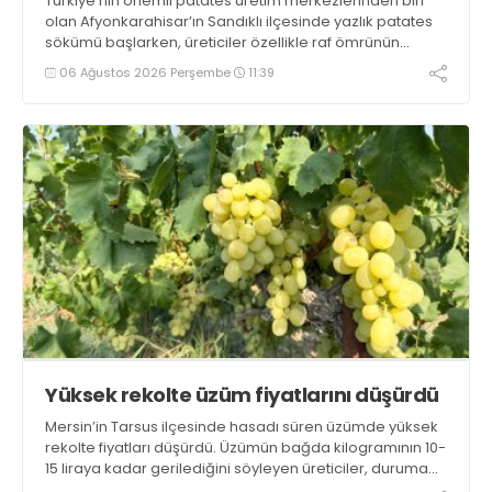
Türkiye’nin önemli patates üretim merkezlerinden biri
olan Afyonkarahisar’ın Sandıklı ilçesinde yazlık patates
sökümü başlarken, üreticiler özellikle raf ömrünün
yaklaşık 2 ay olması ve rengi bakımından tüketimde
06 Ağustos 2026 Perşembe
11:39
Sandıklı patatesinin daha fazla tercih edildiğini belirtti
Yüksek rekolte üzüm fiyatlarını düşürdü
Mersin’in Tarsus ilçesinde hasadı süren üzümde yüksek
rekolte fiyatları düşürdü. Üzümün bağda kilogramının 10-
15 liraya kadar gerilediğini söyleyen üreticiler, duruma
tepki gösterdi