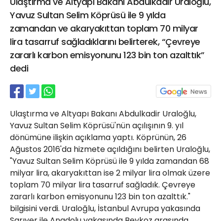
Ulaştırma ve Altyapı Bakanı Abdulkadir Uraloğlu,
21 Gölcük
Yavuz Sultan Selim Köprüsü ile 9 yılda
02624132333
zamandan ve akaryakıttan toplam 70 milyar
haber@golcukpostasi.com
lira tasarruf sağladıklarını belirterek, “Çevreye
zararlı karbon emisyonunu 123 bin ton azalttık”
dedi
Ulaştırma ve Altyapı Bakanı Abdulkadir Uraloğlu,
Yavuz Sultan Selim Köprüsü'nün açılışının 9. yıl
dönümüne ilişkin açıklama yaptı. Köprünün, 26
Ağustos 2016'da hizmete açıldığını belirten Uraloğlu,
"Yavuz Sultan Selim Köprüsü ile 9 yılda zamandan 68
milyar lira, akaryakıttan ise 2 milyar lira olmak üzere
toplam 70 milyar lira tasarruf sağladık. Çevreye
zararlı karbon emisyonunu 123 bin ton azalttık."
bilgisini verdi. Uraloğlu, İstanbul Avrupa yakasında
Sarıyer ile Anadolu yakasında Beykoz arasında