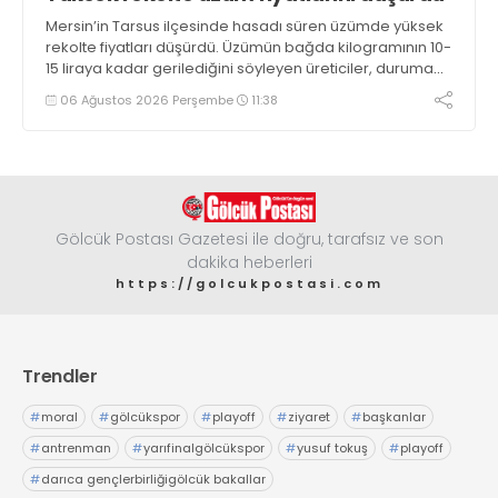
Mersin’in Tarsus ilçesinde hasadı süren üzümde yüksek
rekolte fiyatları düşürdü. Üzümün bağda kilogramının 10-
15 liraya kadar gerilediğini söyleyen üreticiler, duruma
tepki gösterdi
06 Ağustos 2026 Perşembe
11:38
Gölcük Postası Gazetesi ile doğru, tarafsız ve son
dakika heberleri
https://golcukpostasi.com
Trendler
#
moral
#
gölcükspor
#
playoff
#
ziyaret
#
başkanlar
#
antrenman
#
yarıfinalgölcükspor
#
yusuf tokuş
#
playoff
#
darıca gençlerbirliğigölcük bakallar