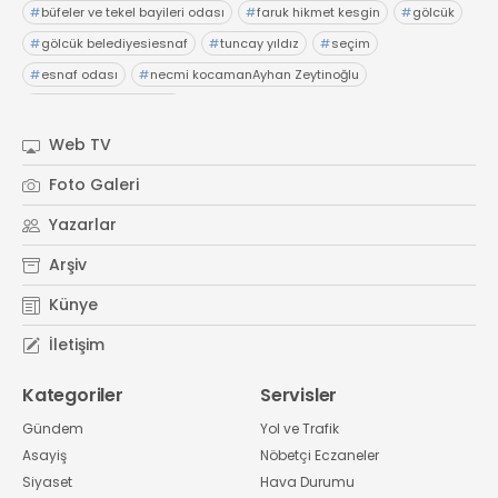
#
büfeler ve tekel bayileri odası
#
faruk hikmet kesgin
#
gölcük
#
gölcük belediyesiesnaf
#
tuncay yıldız
#
seçim
#
esnaf odası
#
necmi kocamanAyhan Zeytinoğlu
#
Kocaeli Sanayi Odası
Web TV
Foto Galeri
Yazarlar
Arşiv
Künye
İletişim
Kategoriler
Servisler
Gündem
Yol ve Trafik
Asayiş
Nöbetçi Eczaneler
Siyaset
Hava Durumu