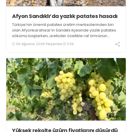
Afyon Sandıklı’da yazlık patates hasadı
Türkiye’nin önemli patates üretim merkezlerinden biri
olan Afyonkarahisar’ın Sandıklı ilçesinde yazlık patates
sökümü başlarken, üreticiler özellikle raf ömrünün
yaklaşık 2 ay olması ve rengi bakımından tüketimde
06 Ağustos 2026 Perşembe
11:39
Sandıklı patatesinin daha fazla tercih edildiğini belirtti
Yüksek rekolte üzüm fiyatlarını düşürdü