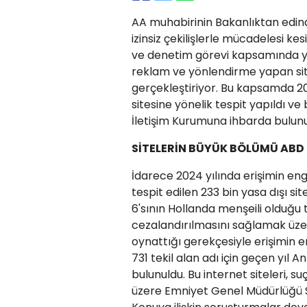
AA muhabirinin Bakanlıktan edindi
izinsiz çekilişlerle mücadelesi kes
ve denetim görevi kapsamında yas
reklam ve yönlendirme yapan site
gerçekleştiriyor. Bu kapsamda 202
sitesine yönelik tespit yapıldı ve 
İletişim Kurumuna ihbarda bulunu
SİTELERİN BÜYÜK BÖLÜMÜ ABD 
İdarece 2024 yılında erişimin en
tespit edilen 233 bin yasa dışı si
6'sının Hollanda menşeili olduğu t
cezalandırılmasını sağlamak üzer
oynattığı gerekçesiyle erişimin e
731 tekil alan adı için geçen yıl
bulunuldu. Bu internet siteleri, 
üzere Emniyet Genel Müdürlüğü Sib