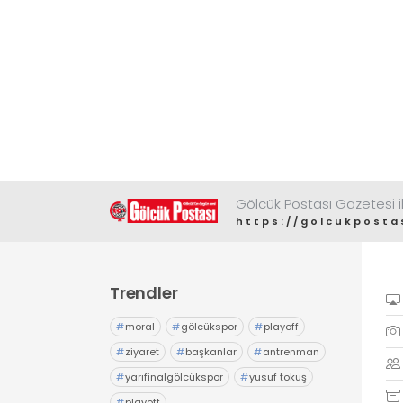
Gölcük Postası Gazetesi il
https://golcukposta
Trendler
#
moral
#
gölcükspor
#
playoff
#
ziyaret
#
başkanlar
#
antrenman
#
yarıfinalgölcükspor
#
yusuf tokuş
#
playoff