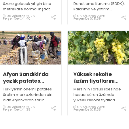
değişiklik
üzere gelecek yıl için bina
Denetleme Kurumu (BDDK),
metrekare normal inşaat
kalkınma ve yatırım
maliyet bedelleri,
bankalarının kredi sınırlarına
06 Ağustos 2026
06 Ağustos 2026
Perşembe
11:40
Perşembe
11:39
meskenler açısından 604,1
ilişkin düzenleme yaptı
lira ile 27 bin 712,26 lira
arasında değişecek
Afyon Sandıklı’da
Yüksek rekolte
yazlık patates
üzüm fiyatlarını
hasadı
düşürdü
Türkiye’nin önemli patates
Mersin’in Tarsus ilçesinde
üretim merkezlerinden biri
hasadı süren üzümde
olan Afyonkarahisar’ın
yüksek rekolte fiyatları
Sandıklı ilçesinde yazlık
düşürdü. Üzümün bağda
06 Ağustos 2026
06 Ağustos 2026
Perşembe
11:39
Perşembe
11:38
patates sökümü başlarken,
kilogramının 10-15 liraya
üreticiler özellikle raf
kadar gerilediğini söyleyen
ömrünün yaklaşık 2 ay
üreticiler, duruma tepki
olması ve rengi bakımından
gösterdi