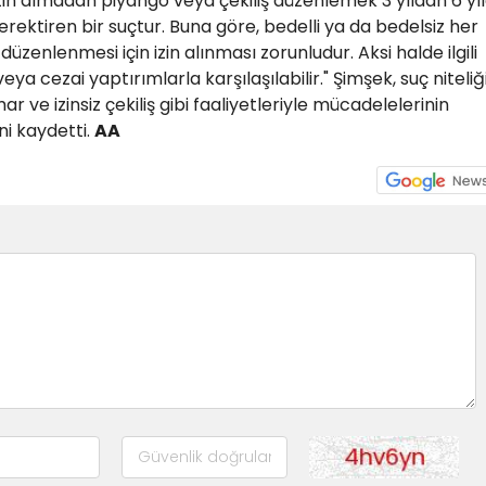
zin almadan piyango veya çekiliş düzenlemek 3 yıldan 6 yı
erektiren bir suçtur. Buna göre, bedelli ya da bedelsiz her
düzenlenmesi için izin alınması zorunludur. Aksi halde ilgili
ya cezai yaptırımlarla karşılaşılabilir." Şimşek, suç niteliğ
r ve izinsiz çekiliş gibi faaliyetleriyle mücadelelerinin
ni kaydetti.
AA