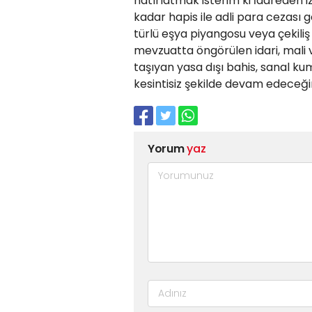
hatırlatmak isterim ki İdareden i
kadar hapis ile adli para cezası g
türlü eşya piyangosu veya çekiliş 
mevzuatta öngörülen idari, mali ve
taşıyan yasa dışı bahis, sanal kuma
kesintisiz şekilde devam edeceği
Yorum
yaz