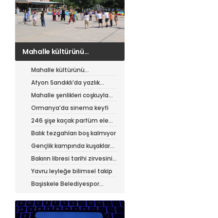
Afyon Sandıklı’da yazlık
patates hasadı
Mahalle kültürünü
canlandıran şenlik
Afyon Sandıklı’da yazlık
patates hasadı
Mahalle şenlikleri coşkuyla
sürüyor
Ormanya’da sinema keyfi
246 şişe kaçak parfüm ele
geçirildi
Balık tezgahları boş kalmıyor
Gençlik kampında kuşaklar
buluştu
Bakırın libresi tarihi zirvesini
test ediyor
Yavru leyleğe bilimsel takip
Başiskele Belediyespor
Gelişim Ligi’ne hazır