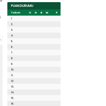
la
PUAN DURUMU
Takım
O
G
B
M
P
i
1.
2.
3.
4.
5.
6.
7.
8.
9.
10.
11.
12.
13.
14.
15.
16.