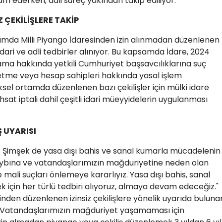
m ederken, adli süreç yakından takip ediliyor.
 ÇEKİLİŞLERE TAKİP
tamda Milli Piyango İdaresinden izin alınmadan düzenlenen
i idari ve adli tedbirler alınıyor. Bu kapsamda İdare, 2024
gulama hakkında yetkili Cumhuriyet başsavcılıklarına suç
işletme veya hesap sahipleri hakkında yasal işlem
ziksel ortamda düzenlenen bazı çekilişler için mülki idare
uhsat iptali dahil çeşitli idari müeyyidelerin uygulanması
 UYARISI
Şimşek de yasa dışı bahis ve sanal kumarla mücadelenin
aybına ve vatandaşlarımızın mağduriyetine neden olan
e mali suçları önlemeye kararlıyız. Yasa dışı bahis, sanal
ek için her türlü tedbiri alıyoruz, almaya devam edeceğiz."
inden düzenlenen izinsiz çekilişlere yönelik uyarıda buluna
: "Vatandaşlarımızın mağduriyet yaşamaması için