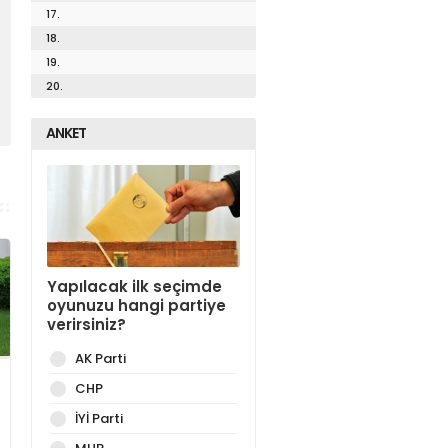
17.
18.
19.
20.
ANKET
Yapılacak ilk seçimde
oyunuzu hangi partiye
verirsiniz?
AK Parti
CHP
İYİ Parti