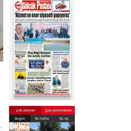
02624132333
haber@golcukpostasi.com
Çok okunan
Çok yorumlanan
Bugün
Bu hafta
Bu ay