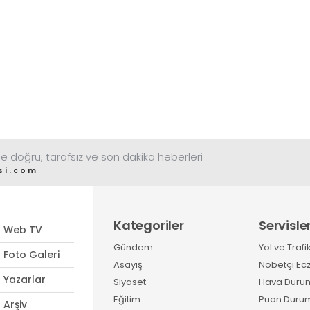
tüketimde Sandıklı
patatesinin daha fazla
tercih edildiğini belirtti
e doğru, tarafsız ve son dakika heberleri
si.com
Kategoriler
Servisle
Web TV
Gündem
Yol ve Trafi
Foto Galeri
Asayiş
Nöbetçi Ec
Yazarlar
Siyaset
Hava Duru
Eğitim
Puan Duru
Arşiv