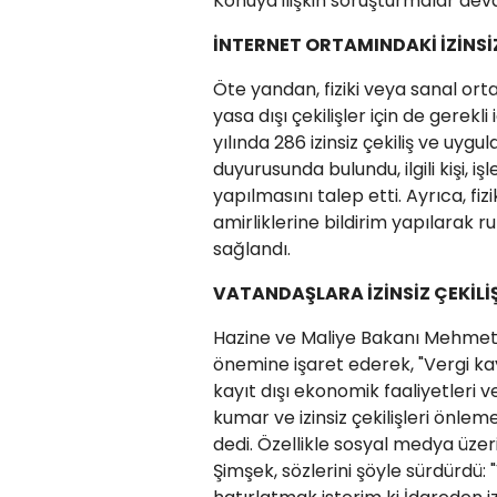
Konuya ilişkin soruşturmalar deva
İNTERNET ORTAMINDAKİ İZİNSİZ
Öte yandan, fiziki veya sanal or
yasa dışı çekilişler için de gerekl
yılında 286 izinsiz çekiliş ve uy
duyurusunda bulundu, ilgili kişi, 
yapılmasını talep etti. Ayrıca, fi
amirliklerine bildirim yapılarak r
sağlandı.
VATANDAŞLARA İZİNSİZ ÇEKİLİŞ
Hazine ve Maliye Bakanı Mehmet 
önemine işaret ederek, "Vergi k
kayıt dışı ekonomik faaliyetleri v
kumar ve izinsiz çekilişleri önlem
dedi. Özellikle sosyal medya üzer
Şimşek, sözlerini şöyle sürdürdü