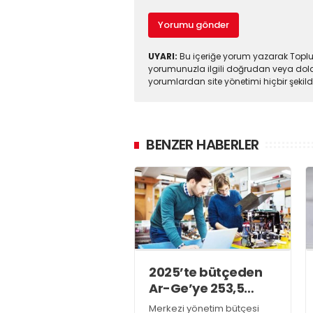
Yorumu gönder
UYARI:
Bu içeriğe yorum yazarak Toplul
yorumunuzla ilgili doğrudan veya dola
yorumlardan site yönetimi hiçbir şeki
BENZER HABERLER
2025’te bütçeden
Ar-Ge’ye 253,5
milyar lira harcandı
Merkezi yönetim bütçesi