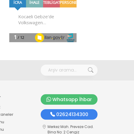
r
Whatsapp İhbar
k
02624134300
zaneler
mu
Merkez Mah. Preveze Cad.
mu
Bina No: 2 Cengiz