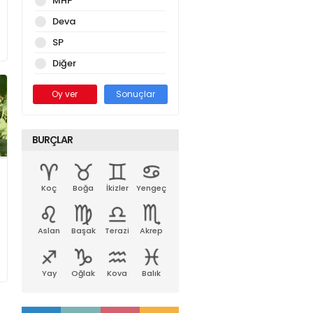
MHP
Deva
SP
Diğer
Oy ver
Sonuçlar
BURÇLAR
Koç
Boğa
İkizler
Yengeç
Aslan
Başak
Terazi
Akrep
Yay
Oğlak
Kova
Balık