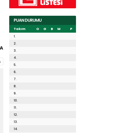
PUAN DURUMU
Takım
O
G
B
M
P
1.
2.
AA
3.
4.
5.
6.
7.
8.
9.
10.
11.
12.
13.
14.