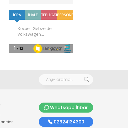
r
Whatsapp İhbar
k
02624134300
zaneler