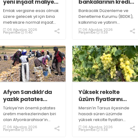
yeni inşaat maliyet
bankalarının kredi
bedelleri belirlendi
sınırlarında
Emlak vergisine esas olmak
Bankacılık Düzenleme ve
değişiklik
üzere gelecek yıl için bina
Denetleme Kurumu (BDDK),
metrekare normal inşaat
kalkınma ve yatırım
maliyet bedelleri,
bankalarının kredi sınırlarına
06 Ağustos 2026
06 Ağustos 2026
Perşembe
11:40
Perşembe
11:39
meskenler açısından 604,1
ilişkin düzenleme yaptı
lira ile 27 bin 712,26 lira
arasında değişecek
Afyon Sandıklı’da
Yüksek rekolte
yazlık patates
üzüm fiyatlarını
hasadı
düşürdü
Türkiye’nin önemli patates
Mersin’in Tarsus ilçesinde
üretim merkezlerinden biri
hasadı süren üzümde
olan Afyonkarahisar’ın
yüksek rekolte fiyatları
Sandıklı ilçesinde yazlık
düşürdü. Üzümün bağda
06 Ağustos 2026
06 Ağustos 2026
Perşembe
11:39
Perşembe
11:38
patates sökümü başlarken,
kilogramının 10-15 liraya
üreticiler özellikle raf
kadar gerilediğini söyleyen