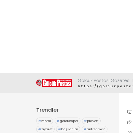
ulaşarak tarihi zirvesini test
ediyor
Gölcük Postası Gazetesi il
https://golcukposta
Trendler
#
moral
#
gölcükspor
#
playoff
#
ziyaret
#
başkanlar
#
antrenman