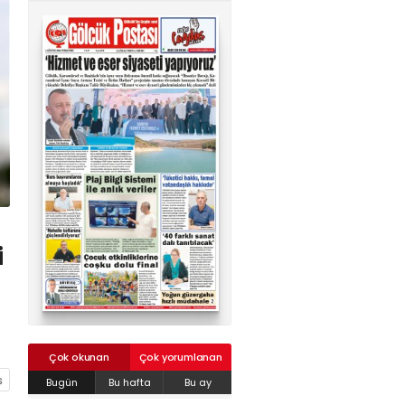
02624132333
haber@golcukpostasi.com
i
Çok okunan
Çok yorumlanan
Bugün
Bu hafta
Bu ay