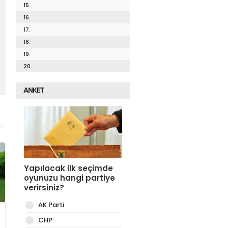
15.
16.
17.
18.
19.
20.
ANKET
Yapılacak ilk seçimde
oyunuzu hangi partiye
verirsiniz?
AK Parti
CHP