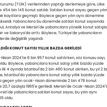
k Kurumu (TÜİK) verilerinden yaptığı derlemeye göre, ülke
4 bin 145 konut satıldı. Satılan konut sayısı, geçen yılı
k kayıtlara geçmişti. Böylece geçen yılın aynı dönemine
yükseldi. Yabancılara bu dönemde satılan konut sayısında
nbul, Antalya ve Mersin'de yabancılara yönelik konut satışla
mir ve Sakarya'da arttı. Böylece, Türkiye'de yabancıların
lerde değişiklik yaşandı.
IĞI KONUT SAYISI YILLIK BAZDA GERİLEDİ
san 2024'te 6 bin 957 konut satılırken, söz konusu sayı,
oldu. Böylece, yabancılara konut satışı yıllık bazda yüzde
n ilk 4 ayında İstanbul'da 2 bin 460 konut alırken, bu yıl 2 b
e, İstanbul'da yabancılara konut satışı yıllık bazda yüzde
ra geçen yılın ocak-nisan döneminde 2 bin 478 konut
de 20,7 azalışla 1965'e geriledi. Mersin'de Ocak-Nisan 2024'
sin'de yabancılara satılan konut sayısı, bu yılın aynı
5 oldu.