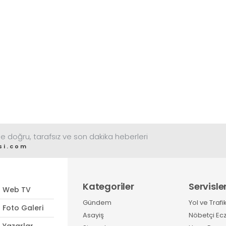
ömrünün yaklaşık 2 ay
üreticiler, duruma tepki
olması ve rengi bakımından
gösterdi
tüketimde Sandıklı
patatesinin daha fazla
tercih edildiğini belirtti
e doğru, tarafsız ve son dakika heberleri
si.com
Kategoriler
Servisle
Web TV
Gündem
Yol ve Trafi
Foto Galeri
Asayiş
Nöbetçi Ec
Yazarlar