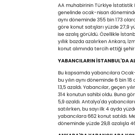
AA muhabirinin Türkiye İstatisti
genelinde ocak-nisan döneminde 45
aynı döneminde 355 bin 173 olara
göre konut satışları yüzde 27,9 
ise azalış görüldü. Özellikle İsta
yıllık bazda azalırken Ankara, İz
konut alımında tercih ettiği şehir
YABANCILARIN İSTANBUL'DA ALD
Bu kapsamda yabancılara Ocak-Ni
bu yılın aynı döneminde 6 bin 18 
13,5 azaldı. Yabancılar, geçen yılı
314 konutun sahibi oldu. Buna gör
5,9 azaldı. Antalya'da yabancıla
satılırken, bu sayı ilk 4 ayda yüz
yabancılara 662 konut satıldı. Mer
döneminde yüzde 29,8 azalışla 46