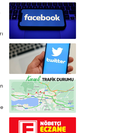
n
rı
in
te