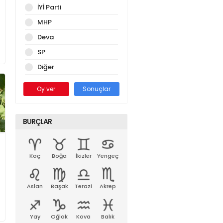
İYİ Parti
MHP
Deva
SP
Diğer
Oy ver
Sonuçlar
BURÇLAR
Koç
Boğa
İkizler
Yengeç
Aslan
Başak
Terazi
Akrep
Yay
Oğlak
Kova
Balık