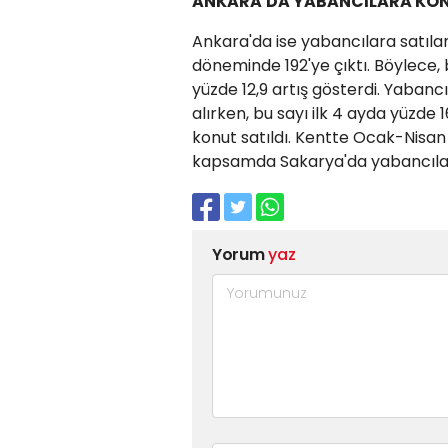
ANKARA'DA YABANCILARA KONU
Ankara'da ise yabancılara satılan 
döneminde 192'ye çıktı. Böylece, 
yüzde 12,9 artış gösterdi. Yabanc
alırken, bu sayı ilk 4 ayda yüzde 
konut satıldı. Kentte Ocak-Nisan
kapsamda Sakarya'da yabancılara 
Yorum
yaz