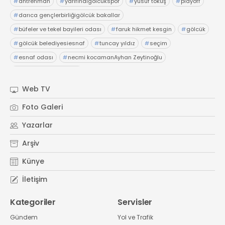
#
antrenman
#
yarıfinalgölcükspor
#
yusuf tokuş
#
playoff
#
darıca gençlerbirliğigölcük bakallar
#
büfeler ve tekel bayileri odası
#
faruk hikmet kesgin
#
gölcük
#
gölcük belediyesiesnaf
#
tuncay yıldız
#
seçim
#
esnaf odası
#
necmi kocamanAyhan Zeytinoğlu
#
Kocaeli Sanayi Odası
Web TV
Foto Galeri
Yazarlar
Arşiv
Künye
İletişim
Kategoriler
Servisler
Gündem
Yol ve Trafik