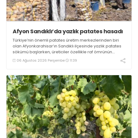
Afyon Sandıklı’da yazlık patates hasadı
Türkiye’nin önemli patates üretim merkezlerinden biri
olan Afyonkarahisar’ın Sandıklı ilçesinde yazlık patates
sökümü başlarken, üreticiler özellikle raf ömrünün
yaklaşık 2 ay olması ve rengi bakımından tüketimde
06 Ağustos 2026 Perşembe
11:39
Sandıklı patatesinin daha fazla tercih edildiğini belirtti