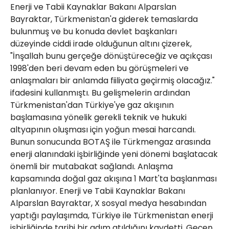
Enerji ve Tabii Kaynaklar Bakanı Alparslan
Bayraktar, Türkmenistan'a giderek temaslarda
bulunmuş ve bu konuda devlet başkanları
düzeyinde ciddi irade olduğunun altını çizerek,
"İnşallah bunu gerçeğe dönüştüreceğiz ve açıkçası
1998'den beri devam eden bu görüşmeleri ve
anlaşmaları bir anlamda fiiliyata geçirmiş olacağız."
ifadesini kullanmıştı. Bu gelişmelerin ardından
Türkmenistan'dan Türkiye'ye gaz akışının
başlamasına yönelik gerekli teknik ve hukuki
altyapının oluşması için yoğun mesai harcandı.
Bunun sonucunda BOTAŞ ile Türkmengaz arasında
enerji alanındaki işbirliğinde yeni dönemi başlatacak
önemli bir mutabakat sağlandı. Anlaşma
kapsamında doğal gaz akışına 1 Mart'ta başlanması
planlanıyor. Enerji ve Tabii Kaynaklar Bakanı
Alparslan Bayraktar, X sosyal medya hesabından
yaptığı paylaşımda, Türkiye ile Türkmenistan enerji
işbirliğinde tarihi bir adım atıldığını kaydetti. Geçen