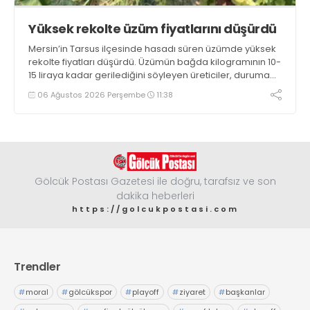
Yüksek rekolte üzüm fiyatlarını düşürdü
Mersin’in Tarsus ilçesinde hasadı süren üzümde yüksek
rekolte fiyatları düşürdü. Üzümün bağda kilogramının 10-
15 liraya kadar gerilediğini söyleyen üreticiler, duruma
tepki gösterdi
06 Ağustos 2026 Perşembe
11:38
Gölcük Postası Gazetesi ile doğru, tarafsız ve son
dakika heberleri
https://golcukpostasi.com
Trendler
#
moral
#
gölcükspor
#
playoff
#
ziyaret
#
başkanlar