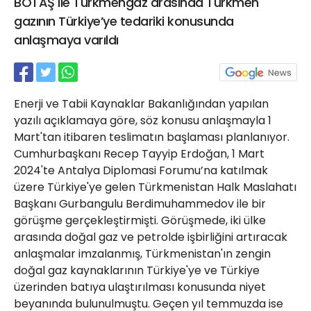
BOTAŞ ile Türkmengaz arasında Türkmen
21 Gölcük
gazının Türkiye’ye tedariki konusunda
02624132333
anlaşmaya varıldı
haber@golcukpostasi.com
Enerji ve Tabii Kaynaklar Bakanlığından yapılan
yazılı açıklamaya göre, söz konusu anlaşmayla 1
Mart'tan itibaren teslimatın başlaması planlanıyor.
Cumhurbaşkanı Recep Tayyip Erdoğan, 1 Mart
2024'te Antalya Diplomasi Forumu’na katılmak
üzere Türkiye'ye gelen Türkmenistan Halk Maslahatı
Başkanı Gurbangulu Berdimuhammedov ile bir
görüşme gerçekleştirmişti. Görüşmede, iki ülke
arasında doğal gaz ve petrolde işbirliğini artıracak
anlaşmalar imzalanmış, Türkmenistan'ın zengin
doğal gaz kaynaklarının Türkiye'ye ve Türkiye
üzerinden batıya ulaştırılması konusunda niyet
beyanında bulunulmuştu. Geçen yıl temmuzda ise