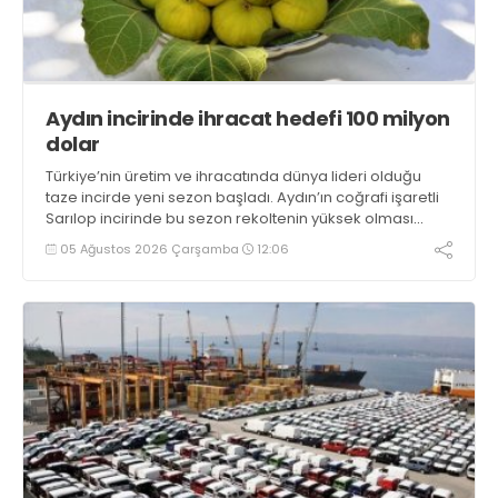
Aydın incirinde ihracat hedefi 100 milyon
dolar
Türkiye’nin üretim ve ihracatında dünya lideri olduğu
taze incirde yeni sezon başladı. Aydın’ın coğrafi işaretli
Sarılop incirinde bu sezon rekoltenin yüksek olması
beklenirken, ihracatta ise 100 milyon dolar hedefleniyor
05 Ağustos 2026 Çarşamba
12:06