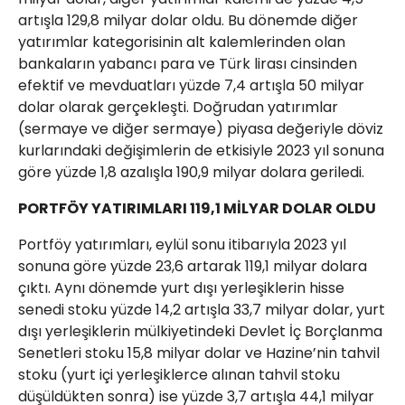
artışla 129,8 milyar dolar oldu. Bu dönemde diğer
yatırımlar kategorisinin alt kalemlerinden olan
bankaların yabancı para ve Türk lirası cinsinden
efektif ve mevduatları yüzde 7,4 artışla 50 milyar
dolar olarak gerçekleşti. Doğrudan yatırımlar
(sermaye ve diğer sermaye) piyasa değeriyle döviz
kurlarındaki değişimlerin de etkisiyle 2023 yıl sonuna
göre yüzde 1,8 azalışla 190,9 milyar dolara geriledi.
PORTFÖY YATIRIMLARI 119,1 MİLYAR DOLAR OLDU
Portföy yatırımları, eylül sonu itibarıyla 2023 yıl
sonuna göre yüzde 23,6 artarak 119,1 milyar dolara
çıktı. Aynı dönemde yurt dışı yerleşiklerin hisse
senedi stoku yüzde 14,2 artışla 33,7 milyar dolar, yurt
dışı yerleşiklerin mülkiyetindeki Devlet İç Borçlanma
Senetleri stoku 15,8 milyar dolar ve Hazine’nin tahvil
stoku (yurt içi yerleşiklerce alınan tahvil stoku
düşüldükten sonra) ise yüzde 3,7 artışla 44,1 milyar