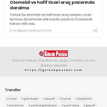
Otomobil ve hafif ticari araç pazarında
daralma
Türkiye’de otomobil ve hafif ticari araç satışları, ocak-
temmuz döneminde yıllık bazda yüzde 10,72 azalarak
638 bin 965 oldu
04 Ağustos 2026 Salı
11:38
Gölcük Postası Gazetesi ile doğru, tarafsız ve son
dakika heberleri
https://golcukpostasi.com
Trendler
#
moral
#
gölcükspor
#
playoff
#
ziyaret
#
başkanlar
#
antrenman
#
yarıfinalgölcükspor
#
yusuf tokuş
#
playoff