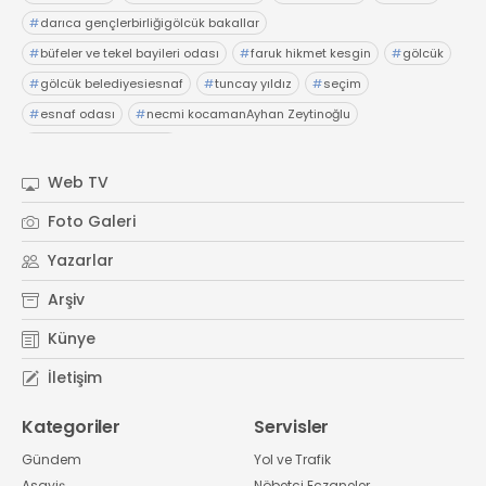
#
darıca gençlerbirliğigölcük bakallar
#
büfeler ve tekel bayileri odası
#
faruk hikmet kesgin
#
gölcük
#
gölcük belediyesiesnaf
#
tuncay yıldız
#
seçim
#
esnaf odası
#
necmi kocamanAyhan Zeytinoğlu
#
Kocaeli Sanayi Odası
Web TV
Foto Galeri
Yazarlar
Arşiv
Künye
İletişim
Kategoriler
Servisler
Gündem
Yol ve Trafik
Asayiş
Nöbetçi Eczaneler