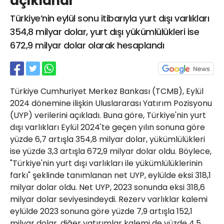
açıklandı
21 Gölcük
Türkiye’nin eylül sonu itibarıyla yurt dışı varlıkları
02624132333
354,8 milyar dolar, yurt dışı yükümlülükleri ise
haber@golcukpostasi.com
672,9 milyar dolar olarak hesaplandı
Türkiye Cumhuriyet Merkez Bankası (TCMB), Eylül
2024 dönemine ilişkin Uluslararası Yatırım Pozisyonu
(UYP) verilerini açıkladı. Buna göre, Türkiye'nin yurt
dışı varlıkları Eylül 2024'te geçen yılın sonuna göre
yüzde 6,7 artışla 354,8 milyar dolar, yükümlülükleri
ise yüzde 3,3 artışla 672,9 milyar dolar oldu. Böylece,
"Türkiye'nin yurt dışı varlıkları ile yükümlülüklerinin
farkı" şeklinde tanımlanan net UYP, eylülde eksi 318,1
milyar dolar oldu. Net UYP, 2023 sonunda eksi 318,6
milyar dolar seviyesindeydi. Rezerv varlıklar kalemi
eylülde 2023 sonuna göre yüzde 7,9 artışla 152,1
milyar dolar, diğer yatırımlar kalemi de yüzde 4,5