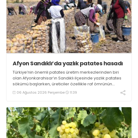
Afyon Sandıklı’da yazlık patates hasadı
Türkiye’nin önemli patates üretim merkezlerinden biri
olan Afyonkarahisar’ın Sandıklı ilçesinde yazlık patates
sökümü başlarken, üreticiler özellikle raf ömrünün
yaklaşık 2 ay olması ve rengi bakımından tüketimde
06 Ağustos 2026 Perşembe
11:39
Sandıklı patatesinin daha fazla tercih edildiğini belirtti