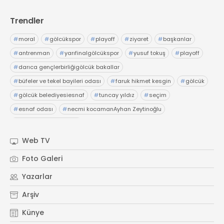
Trendler
#
moral
#
gölcükspor
#
playoff
#
ziyaret
#
başkanlar
#
antrenman
#
yarıfinalgölcükspor
#
yusuf tokuş
#
playoff
#
darıca gençlerbirliğigölcük bakallar
#
büfeler ve tekel bayileri odası
#
faruk hikmet kesgin
#
gölcük
#
gölcük belediyesiesnaf
#
tuncay yıldız
#
seçim
#
esnaf odası
#
necmi kocamanAyhan Zeytinoğlu
#
Kocaeli Sanayi Odası
Web TV
Foto Galeri
Yazarlar
Arşiv
Künye