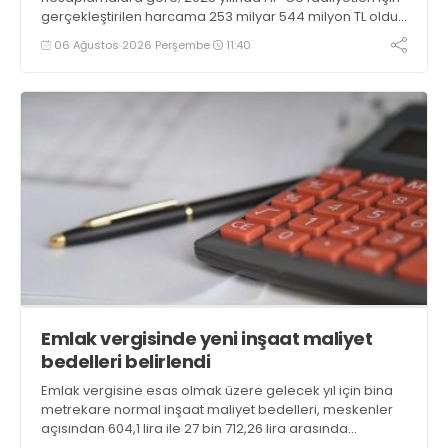
gerçekleştirilen harcama 253 milyar 544 milyon TL oldu.
Ar-Ge harcamalarının merkezi yönetim bütçesi
06 Ağustos 2026 Perşembe
11:40
içerisindeki oranı yüzde 1,58 oldu
Emlak vergisinde yeni inşaat maliyet
bedelleri belirlendi
Emlak vergisine esas olmak üzere gelecek yıl için bina
metrekare normal inşaat maliyet bedelleri, meskenler
açısından 604,1 lira ile 27 bin 712,26 lira arasında
değişecek