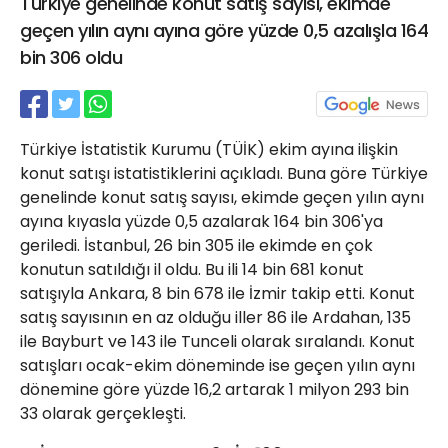
Türkiye genelinde konut satış sayısı, ekimde
21 Gölcük
geçen yılın aynı ayına göre yüzde 0,5 azalışla 164
02624132333
bin 306 oldu
haber@golcukpostasi.com
Türkiye İstatistik Kurumu (TÜİK) ekim ayına ilişkin
konut satışı istatistiklerini açıkladı. Buna göre Türkiye
genelinde konut satış sayısı, ekimde geçen yılın aynı
ayına kıyasla yüzde 0,5 azalarak 164 bin 306'ya
geriledi. İstanbul, 26 bin 305 ile ekimde en çok
konutun satıldığı il oldu. Bu ili 14 bin 681 konut
satışıyla Ankara, 8 bin 678 ile İzmir takip etti. Konut
satış sayısının en az olduğu iller 86 ile Ardahan, 135
ile Bayburt ve 143 ile Tunceli olarak sıralandı. Konut
satışları ocak-ekim döneminde ise geçen yılın aynı
dönemine göre yüzde 16,2 artarak 1 milyon 293 bin
33 olarak gerçekleşti.