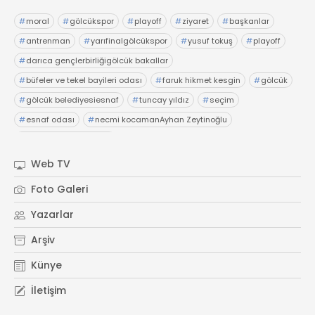
#
moral
#
gölcükspor
#
playoff
#
ziyaret
#
başkanlar
#
antrenman
#
yarıfinalgölcükspor
#
yusuf tokuş
#
playoff
#
darıca gençlerbirliğigölcük bakallar
#
büfeler ve tekel bayileri odası
#
faruk hikmet kesgin
#
gölcük
#
gölcük belediyesiesnaf
#
tuncay yıldız
#
seçim
#
esnaf odası
#
necmi kocamanAyhan Zeytinoğlu
#
Kocaeli Sanayi Odası
Web TV
Foto Galeri
Yazarlar
Arşiv
Künye
İletişim