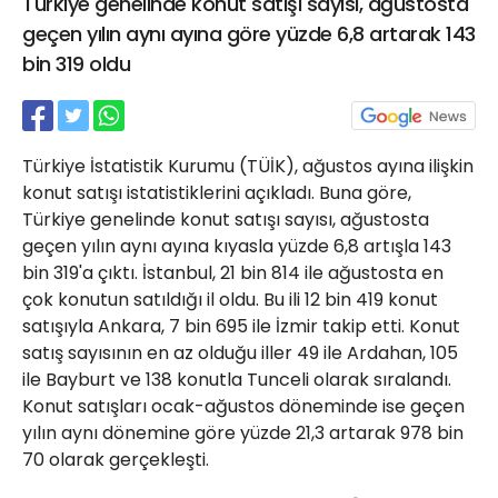
Türkiye genelinde konut satışı sayısı, ağustosta
21 Gölcük
geçen yılın aynı ayına göre yüzde 6,8 artarak 143
02624132333
bin 319 oldu
haber@golcukpostasi.com
Türkiye İstatistik Kurumu (TÜİK), ağustos ayına ilişkin
konut satışı istatistiklerini açıkladı. Buna göre,
Türkiye genelinde konut satışı sayısı, ağustosta
geçen yılın aynı ayına kıyasla yüzde 6,8 artışla 143
bin 319'a çıktı. İstanbul, 21 bin 814 ile ağustosta en
çok konutun satıldığı il oldu. Bu ili 12 bin 419 konut
satışıyla Ankara, 7 bin 695 ile İzmir takip etti. Konut
satış sayısının en az olduğu iller 49 ile Ardahan, 105
ile Bayburt ve 138 konutla Tunceli olarak sıralandı.
Konut satışları ocak-ağustos döneminde ise geçen
yılın aynı dönemine göre yüzde 21,3 artarak 978 bin
70 olarak gerçekleşti.