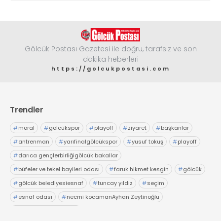
Gölcük Postası Gazetesi ile doğru, tarafsız ve son
dakika heberleri
https://golcukpostasi.com
Trendler
#
moral
#
gölcükspor
#
playoff
#
ziyaret
#
başkanlar
#
antrenman
#
yarıfinalgölcükspor
#
yusuf tokuş
#
playoff
#
darıca gençlerbirliğigölcük bakallar
#
büfeler ve tekel bayileri odası
#
faruk hikmet kesgin
#
gölcük
#
gölcük belediyesiesnaf
#
tuncay yıldız
#
seçim
#
esnaf odası
#
necmi kocamanAyhan Zeytinoğlu
#
Kocaeli Sanayi Odası