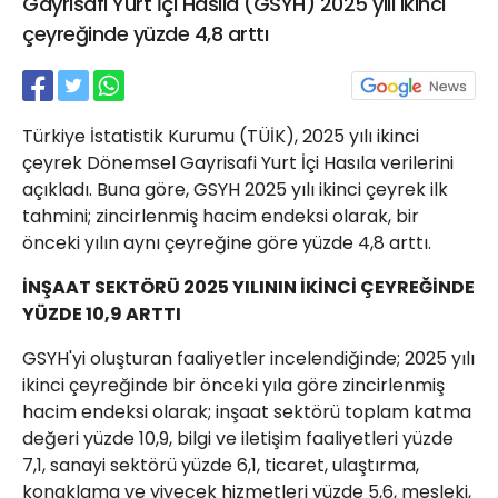
Gayrisafi Yurt İçi Hasıla (GSYH) 2025 yılı ikinci
21 Gölcük
çeyreğinde yüzde 4,8 arttı
02624132333
haber@golcukpostasi.com
Türkiye İstatistik Kurumu (TÜİK), 2025 yılı ikinci
çeyrek Dönemsel Gayrisafi Yurt İçi Hasıla verilerini
açıkladı. Buna göre, GSYH 2025 yılı ikinci çeyrek ilk
tahmini; zincirlenmiş hacim endeksi olarak, bir
önceki yılın aynı çeyreğine göre yüzde 4,8 arttı.
İNŞAAT SEKTÖRÜ 2025 YILININ İKİNCİ ÇEYREĞİNDE
YÜZDE 10,9 ARTTI
GSYH'yi oluşturan faaliyetler incelendiğinde; 2025 yılı
ikinci çeyreğinde bir önceki yıla göre zincirlenmiş
hacim endeksi olarak; inşaat sektörü toplam katma
değeri yüzde 10,9, bilgi ve iletişim faaliyetleri yüzde
7,1, sanayi sektörü yüzde 6,1, ticaret, ulaştırma,
konaklama ve yiyecek hizmetleri yüzde 5,6, mesleki,