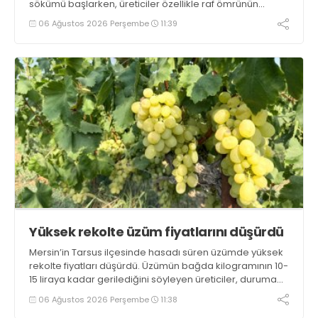
sökümü başlarken, üreticiler özellikle raf ömrünün
yaklaşık 2 ay olması ve rengi bakımından tüketimde
06 Ağustos 2026 Perşembe
11:39
Sandıklı patatesinin daha fazla tercih edildiğini belirtti
Yüksek rekolte üzüm fiyatlarını düşürdü
Mersin’in Tarsus ilçesinde hasadı süren üzümde yüksek
rekolte fiyatları düşürdü. Üzümün bağda kilogramının 10-
15 liraya kadar gerilediğini söyleyen üreticiler, duruma
tepki gösterdi
06 Ağustos 2026 Perşembe
11:38