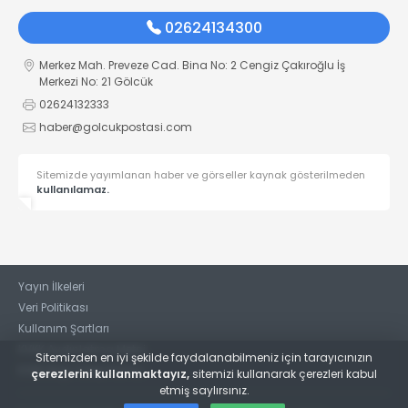
02624134300
Merkez Mah. Preveze Cad. Bina No: 2 Cengiz Çakıroğlu İş
Merkezi No: 21 Gölcük
02624132333
haber@golcukpostasi.com
Sitemizde yayımlanan haber ve görseller kaynak gösterilmeden
kullanılamaz.
Yayın İlkeleri
Veri Politikası
Kullanım Şartları
KVKK Aydınlatma Metni
Sitemizden en iyi şekilde faydalanabilmeniz için tarayıcınızın
KVKK Bilgi Talep Formu
çerezlerini kullanmaktayız,
sitemizi kullanarak çerezleri kabul
etmiş saylırsınız.