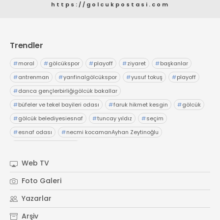
https://golcukpostasi.com
Trendler
#
moral
#
gölcükspor
#
playoff
#
ziyaret
#
başkanlar
#
antrenman
#
yarıfinalgölcükspor
#
yusuf tokuş
#
playoff
#
darıca gençlerbirliğigölcük bakallar
#
büfeler ve tekel bayileri odası
#
faruk hikmet kesgin
#
gölcük
#
gölcük belediyesiesnaf
#
tuncay yıldız
#
seçim
#
esnaf odası
#
necmi kocamanAyhan Zeytinoğlu
#
Kocaeli Sanayi Odası
Web TV
Foto Galeri
Yazarlar
Arşiv