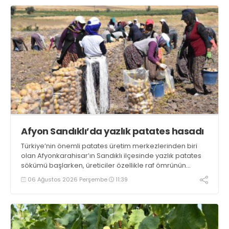
Afyon Sandıklı’da yazlık patates hasadı
Türkiye’nin önemli patates üretim merkezlerinden biri
olan Afyonkarahisar’ın Sandıklı ilçesinde yazlık patates
sökümü başlarken, üreticiler özellikle raf ömrünün
yaklaşık 2 ay olması ve rengi bakımından tüketimde
06 Ağustos 2026 Perşembe
11:39
Sandıklı patatesinin daha fazla tercih edildiğini belirtti