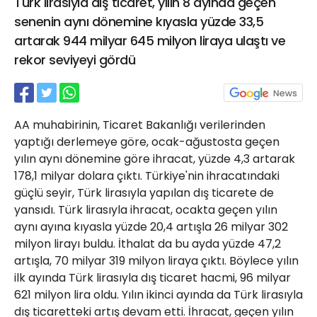
Türk lirasıyla dış ticaret, yılın 8 ayında geçen
21 Gölcük
senenin aynı dönemine kıyasla yüzde 33,5
02624132333
artarak 944 milyar 645 milyon liraya ulaştı ve
haber@golcukpostasi.com
rekor seviyeyi gördü
AA muhabirinin, Ticaret Bakanlığı verilerinden
yaptığı derlemeye göre, ocak-ağustosta geçen
yılın aynı dönemine göre ihracat, yüzde 4,3 artarak
178,1 milyar dolara çıktı. Türkiye'nin ihracatındaki
güçlü seyir, Türk lirasıyla yapılan dış ticarete de
yansıdı. Türk lirasıyla ihracat, ocakta geçen yılın
aynı ayına kıyasla yüzde 20,4 artışla 26 milyar 302
milyon lirayı buldu. İthalat da bu ayda yüzde 47,2
artışla, 70 milyar 319 milyon liraya çıktı. Böylece yılın
ilk ayında Türk lirasıyla dış ticaret hacmi, 96 milyar
621 milyon lira oldu. Yılın ikinci ayında da Türk lirasıyla
dış ticaretteki artış devam etti. İhracat, geçen yılın