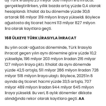
ay Türk lirasıyla 25 milyar 508 milyon lira ihracat
gerçekleştirilirken, yıllık bazda artış yüzde 0,4 olarak
hesaplandı. İthalat da bu dönemde yüzde 30,6
artarak 88 milyar 319 milyon liraya yükseldi. Böylece
ağustosta dış ticaret hacmi 113 milyar 827 milyon
lira olarak kayıtlara geçti.
168 ÜLKEYE TÜRK LİRASIYLA İHRACAT
Bu yılın ocak-ağustos döneminde, Türk lirasıyla
ihracat geçen yılın aynı dönemine göre yüzde 10,2
yükselişle, 196 milyar 203 milyon liradan 216 milyar
127 milyon liraya çıktı. İthalat da aynı dönemde
yüzde 42,5 artışla, 511 milyar 286 milyon liradan 728
milyar 518 milyon liraya ulaştı. Böylece, 2025'in 8
ayında dış ticaret hacmi yüzde 33,5 artışla, 707
milyar 489 milyon liradan 944 milyar 645 milyon
liraya yükseldi. Bu veri, 8 aylık dönemler dikkate
alındığında rekor olarak kayıtlara geçti.
AA