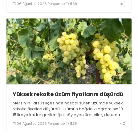
yaklaşık 2 ay olması ve rengi bakımından tüketimde
06 Ağustos 2026 Perşembe
11:39
Sandıklı patatesinin daha fazla tercih edildiğini belirtti
Yüksek rekolte üzüm fiyatlarını düşürdü
Mersin’in Tarsus ilçesinde hasadı süren üzümde yüksek
rekolte fiyatları düşürdü. Üzümün bağda kilogramının 10-
15 liraya kadar gerilediğini söyleyen üreticiler, duruma
tepki gösterdi
06 Ağustos 2026 Perşembe
11:38