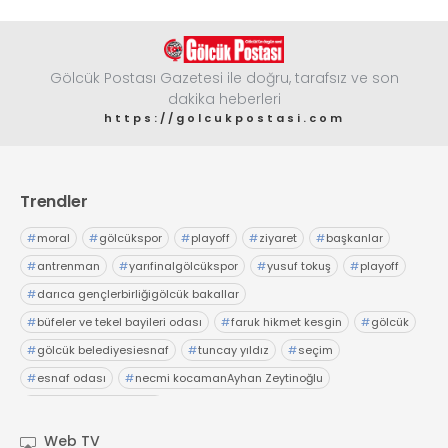
Gölcük Postası Gazetesi ile doğru, tarafsız ve son
dakika heberleri
https://golcukpostasi.com
Trendler
#
moral
#
gölcükspor
#
playoff
#
ziyaret
#
başkanlar
#
antrenman
#
yarıfinalgölcükspor
#
yusuf tokuş
#
playoff
#
darıca gençlerbirliğigölcük bakallar
#
büfeler ve tekel bayileri odası
#
faruk hikmet kesgin
#
gölcük
#
gölcük belediyesiesnaf
#
tuncay yıldız
#
seçim
#
esnaf odası
#
necmi kocamanAyhan Zeytinoğlu
#
Kocaeli Sanayi Odası
Web TV