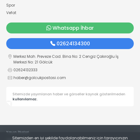
Spor
Vefat
Whatsapp İhbar
02624134300
Merkez Mah. Preveze Cad. Bina No: 2 Cengiz Çakıroğlu İş
Merkezi No: 21 Gölcük
02624132333
haber@golcukpostasi.com
Sitemizde yayımlanan haber ve görseller kaynak gösterilmeden
kullanılamaz.
Yayın İlkeleri
Sitemizden en iyi şekilde faydalanabilmeniz için tarayıcınızın
Veri Politikası