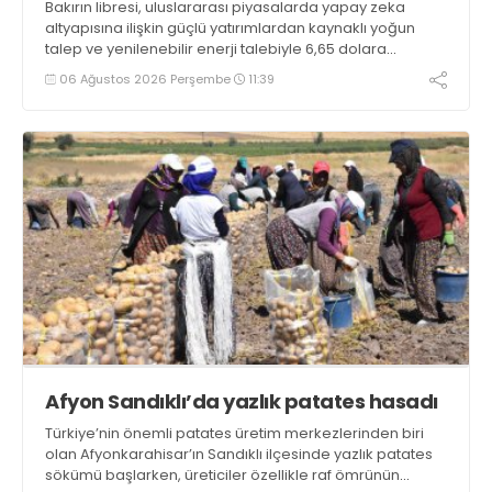
Bakırın libresi, uluslararası piyasalarda yapay zeka
altyapısına ilişkin güçlü yatırımlardan kaynaklı yoğun
talep ve yenilenebilir enerji talebiyle 6,65 dolara
ulaşarak tarihi zirvesini test ediyor
06 Ağustos 2026 Perşembe
11:39
Afyon Sandıklı’da yazlık patates hasadı
Türkiye’nin önemli patates üretim merkezlerinden biri
olan Afyonkarahisar’ın Sandıklı ilçesinde yazlık patates
sökümü başlarken, üreticiler özellikle raf ömrünün