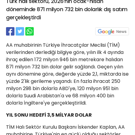
Türk halı sektörü, 2026’nın ocak-nisan
21 Gölcük
döneminde 871 milyon 732 bin dolarlık dış satım
02624132333
gerçekleştirdi
haber@golcukpostasi.com
AA muhabirinin Türkiye İhracatçılar Meclisi (TİM)
verilerinden derlediği bilgiye göre, yılın ilk 4 ayında
ihraç edilen 172 milyon 946 bin metrekare halıdan
871 milyon 732 bin dolar gelir sağlandı. Geçen yılın
aynı dönemine göre, değerde yüzde 2,1, miktarda ise
yüzde 2'lik gerileme yaşandı. En fazla ihracat 250
milyon 298 bin dolarla ABD'ye, 120 milyon 951 bin
dolarla Suudi Arabistan'a ve 68 milyon 400 bin
dolarla İngiltere'ye gerçekleştirildi.
YIL SONU HEDEFİ 3,5 MİLYAR DOLAR
TİM Halı Sektör Kurulu Başkanı İskender Kaplan, AA
muhabirine, Türkiye'nin en güçlü olduğu sektörler