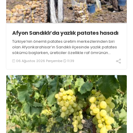
Afyon Sandıklı’da yazlık patates hasadı
Türkiye’nin önemli patates üretim merkezlerinden biri
olan Afyonkarahisar’ın Sandıklı ilçesinde yazlık patates
sökümü başlarken, üreticiler özellikle raf ömrünün
yaklaşık 2 ay olması ve rengi bakımından tüketimde
06 Ağustos 2026 Perşembe
11:39
Sandıklı patatesinin daha fazla tercih edildiğini belirtti