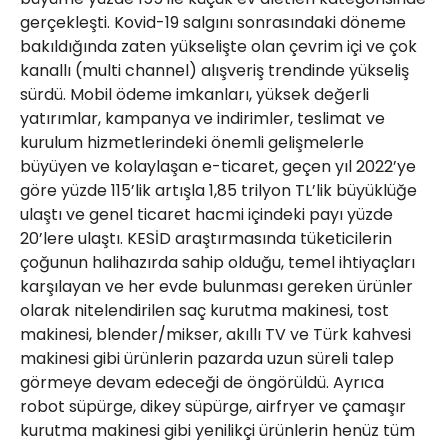
gerçekleşti. Kovid-19 salgını sonrasındaki döneme
bakıldığında zaten yükselişte olan çevrim içi ve çok
kanallı (multi channel) alışveriş trendinde yükseliş
sürdü. Mobil ödeme imkanları, yüksek değerli
yatırımlar, kampanya ve indirimler, teslimat ve
kurulum hizmetlerindeki önemli gelişmelerle
büyüyen ve kolaylaşan e-ticaret, geçen yıl 2022’ye
göre yüzde 115’lik artışla 1,85 trilyon TL’lik büyüklüğe
ulaştı ve genel ticaret hacmi içindeki payı yüzde
20’lere ulaştı. KESİD araştırmasında tüketicilerin
çoğunun halihazırda sahip olduğu, temel ihtiyaçları
karşılayan ve her evde bulunması gereken ürünler
olarak nitelendirilen saç kurutma makinesi, tost
makinesi, blender/mikser, akıllı TV ve Türk kahvesi
makinesi gibi ürünlerin pazarda uzun süreli talep
görmeye devam edeceği de öngörüldü. Ayrıca
robot süpürge, dikey süpürge, airfryer ve çamaşır
kurutma makinesi gibi yenilikçi ürünlerin henüz tüm