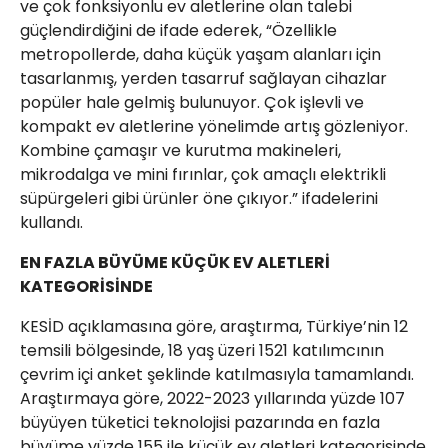
ve çok fonksiyonlu ev aletlerine olan talebi
güçlendirdiğini de ifade ederek, “Özellikle
metropollerde, daha küçük yaşam alanları için
tasarlanmış, yerden tasarruf sağlayan cihazlar
popüler hale gelmiş bulunuyor. Çok işlevli ve
kompakt ev aletlerine yönelimde artış gözleniyor.
Kombine çamaşır ve kurutma makineleri,
mikrodalga ve mini fırınlar, çok amaçlı elektrikli
süpürgeleri gibi ürünler öne çıkıyor.” ifadelerini
kullandı.
EN FAZLA BÜYÜME KÜÇÜK EV ALETLERİ
KATEGORİSİNDE
KESİD açıklamasına göre, araştırma, Türkiye’nin 12
temsili bölgesinde, 18 yaş üzeri 1521 katılımcının
çevrim içi anket şeklinde katılmasıyla tamamlandı.
Araştırmaya göre, 2022-2023 yıllarında yüzde 107
büyüyen tüketici teknolojisi pazarında en fazla
büyüme yüzde 155 ile küçük ev aletleri kategorisinde