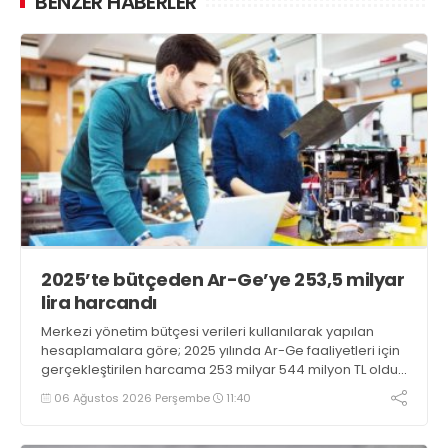
BENZER HABERLER
2025’te bütçeden Ar-Ge’ye 253,5 milyar
lira harcandı
Merkezi yönetim bütçesi verileri kullanılarak yapılan
hesaplamalara göre; 2025 yılında Ar-Ge faaliyetleri için
gerçekleştirilen harcama 253 milyar 544 milyon TL oldu.
Ar-Ge harcamalarının merkezi yönetim bütçesi
06 Ağustos 2026 Perşembe
11:40
içerisindeki oranı yüzde 1,58 oldu