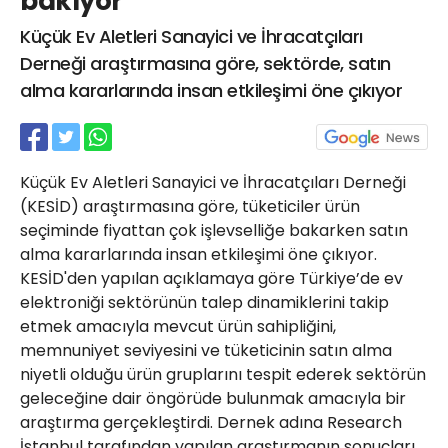
bakıyor
21 Gölcük
Küçük Ev Aletleri Sanayici ve İhracatçıları
02624132333
Derneği araştırmasına göre, sektörde, satın
haber@golcukpostasi.com
alma kararlarında insan etkileşimi öne çıkıyor
Küçük Ev Aletleri Sanayici ve İhracatçıları Derneği
(KESİD) araştırmasına göre, tüketiciler ürün
seçiminde fiyattan çok işlevselliğe bakarken satın
alma kararlarında insan etkileşimi öne çıkıyor.
KESİD'den yapılan açıklamaya göre Türkiye’de ev
elektroniği sektörünün talep dinamiklerini takip
etmek amacıyla mevcut ürün sahipliğini,
memnuniyet seviyesini ve tüketicinin satın alma
niyetli olduğu ürün gruplarını tespit ederek sektörün
geleceğine dair öngörüde bulunmak amacıyla bir
araştırma gerçekleştirdi. Dernek adına Research
İstanbul tarafından yapılan araştırmanın sonuçları,