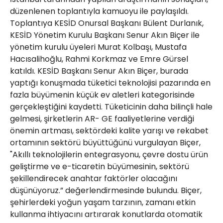
düzenlenen toplantıyla kamuoyu ile paylaşıldı.
Toplantıya KESİD Onursal Başkanı Bülent Durlanık,
KESİD Yönetim Kurulu Başkanı Senur Akın Biçer ile
yönetim kurulu üyeleri Murat Kolbaşı, Mustafa
Hacısalihoğlu, Rahmi Korkmaz ve Emre Gürsel
katıldı. KESİD Başkanı Senur Akın Biçer, burada
yaptığı konuşmada tüketici teknolojisi pazarında en
fazla büyümenin küçük ev aletleri kategorisinde
gerçekleştiğini kaydetti. Tüketicinin daha bilinçli hale
gelmesi, şirketlerin AR- GE faaliyetlerine verdiği
önemin artması, sektördeki kalite yarışı ve rekabet
ortamının sektörü büyüttüğünü vurgulayan Biçer,
"Akıllı teknolojilerin entegrasyonu, çevre dostu ürün
geliştirme ve e-ticaretin büyümesinin, sektörü
şekillendirecek anahtar faktörler olacağını
düşünüyoruz.” değerlendirmesinde bulundu. Biçer,
şehirlerdeki yoğun yaşam tarzının, zamanı etkin
kullanma ihtiyacını artırarak konutlarda otomatik