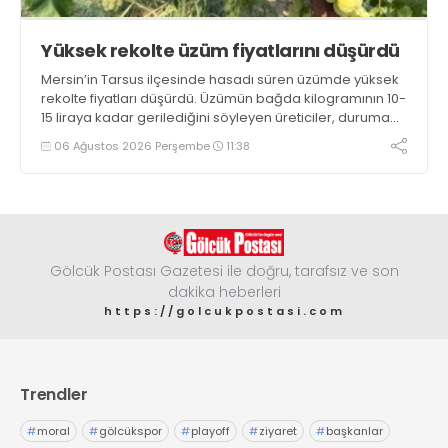
Yüksek rekolte üzüm fiyatlarını düşürdü
Mersin’in Tarsus ilçesinde hasadı süren üzümde yüksek
rekolte fiyatları düşürdü. Üzümün bağda kilogramının 10-
15 liraya kadar gerilediğini söyleyen üreticiler, duruma
tepki gösterdi
06 Ağustos 2026 Perşembe
11:38
Gölcük Postası Gazetesi ile doğru, tarafsız ve son
dakika heberleri
https://golcukpostasi.com
Trendler
#
moral
#
gölcükspor
#
playoff
#
ziyaret
#
başkanlar