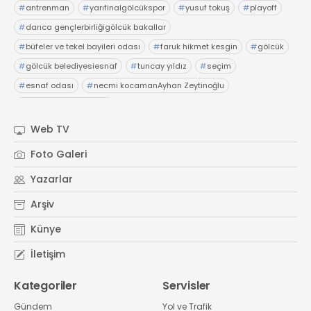
#
antrenman
#
yarıfinalgölcükspor
#
yusuf tokuş
#
playoff
#
darıca gençlerbirliğigölcük bakallar
#
büfeler ve tekel bayileri odası
#
faruk hikmet kesgin
#
gölcük
#
gölcük belediyesiesnaf
#
tuncay yıldız
#
seçim
#
esnaf odası
#
necmi kocamanAyhan Zeytinoğlu
#
Kocaeli Sanayi Odası
Web TV
Foto Galeri
Yazarlar
Arşiv
Künye
İletişim
Kategoriler
Servisler
Gündem
Yol ve Trafik