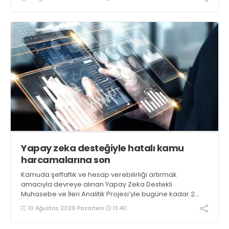
Yapay zeka desteğiyle hatalı kamu
harcamalarına son
Kamuda şeffaflık ve hesap verebilirliği artırmak
amacıyla devreye alınan Yapay Zeka Destekli
Muhasebe ve İleri Analitik Projesi’yle bugüne kadar 2
milyar liranın üzerinde verimsizlik riski taşıyan kamu
10 Ağustos 2026 Pazartesi
13:40
harcaması tespit edildi