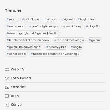
Trendler
#
moral
#
gölcükspor
#
playoff
#
ziyaret
#
başkanlar
#
antrenman
#
yarıfinalgölcükspor
#
yusuf tokuş
#
playoff
#
darıca gençlerbirliğigölcük bakallar
#
büfeler ve tekel bayileri odası
#
faruk hikmet kesgin
#
gölcük
#
gölcük belediyesiesnaf
#
tuncay yıldız
#
seçim
#
esnaf odası
#
necmi kocamanAyhan Zeytinoğlu
#
Kocaeli Sanayi Odası
Web TV
Foto Galeri
Yazarlar
Arşiv
Künye