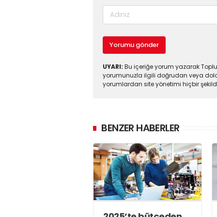
Yorumu gönder
UYARI:
Bu içeriğe yorum yazarak Toplul
yorumunuzla ilgili doğrudan veya dola
yorumlardan site yönetimi hiçbir şeki
BENZER HABERLER
2025’te bütçeden