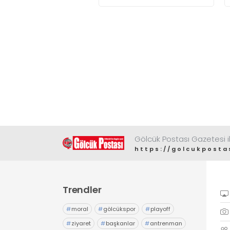
enerji talebiyle 6,65 dolara
ulaşarak tarihi zirvesini test
ediyor
Gölcük Postası Gazetesi il
https://golcukposta
Trendler
#
moral
#
gölcükspor
#
playoff
#
ziyaret
#
başkanlar
#
antrenman