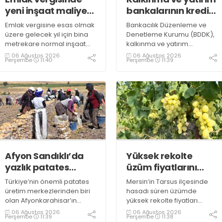
yeni inşaat maliyet
bankalarının kredi
bedelleri belirlendi
sınırlarında
Emlak vergisine esas olmak
Bankacılık Düzenleme ve
değişiklik
üzere gelecek yıl için bina
Denetleme Kurumu (BDDK),
metrekare normal inşaat
kalkınma ve yatırım
maliyet bedelleri,
bankalarının kredi sınırlarına
06 Ağustos 2026
06 Ağustos 2026
Perşembe
11:40
Perşembe
11:39
meskenler açısından 604,1
ilişkin düzenleme yaptı
lira ile 27 bin 712,26 lira
arasında değişecek
Afyon Sandıklı’da
Yüksek rekolte
yazlık patates
üzüm fiyatlarını
hasadı
düşürdü
Türkiye’nin önemli patates
Mersin’in Tarsus ilçesinde
üretim merkezlerinden biri
hasadı süren üzümde
olan Afyonkarahisar’ın
yüksek rekolte fiyatları
Sandıklı ilçesinde yazlık
düşürdü. Üzümün bağda
06 Ağustos 2026
06 Ağustos 2026
Perşembe
11:39
Perşembe
11:38
patates sökümü başlarken,
kilogramının 10-15 liraya