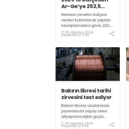
Ar-Ge’ye 253,5
milyar lira harcandı
Merkezi yönetim bütçesi
verileri kullanılarak yapılan
hesaplamalara göre; 2025
yılında Ar-Ge faaliyetleri için
06 Ağustos 2026
Perşembe
11:40
gerçekleştirilen harcama
253 milyar 544 milyon TL
oldu. Ar-Ge harcamalarının
merkezi yönetim bütçesi
içerisindeki oranı yüzde 1,58
oldu
Bakırın libresi tarihi
zirvesini test ediyor
Bakırın libresi, uluslararası
piyasalarda yapay zeka
altyapısına ilişkin güçlü
yatırımlardan kaynaklı
06 Ağustos 2026
Perşembe
11:39
yoğun talep ve yenilenebilir