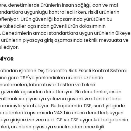
öre, denetimlerde ürünlerin insan sağlığı, can ve mal
tandartlara uygunluğu kontrol edilirken, riskli ürünlerin
efleniyor. Ürün güvenliği kapsamında yürütülen bu
 tüketiciler açısından güvenli ürün dolaşımının
. Denetimlerin amacı standartlara uygun ürünlerin ülkeye
len ürünlerin piyasaya giriş aşamasında teknik mevzuata ve
 ediyor.
NİYOR
fından işletilen Dış Ticarette Risk Esaslı Kontrol Sistemi
ne göre TSE'ye yönlendirilen ürünler üzerinde
 incelemeleri, laboratuvar testleri ve teknik
güvenlik açısından denetleniyor. Bu denetimler, insan
 azaltmak ve piyasaya yalnızca güvenli ve standartlara
 amacıyla yürütülüyor. Bu kapsamda TSE, son 1 yıl içinde
 denetimleri kapsamında 243 bin ürünü denetledi, uygun
ye girişine izin vermedi. CE ve TSE uygunluk belgelerinin
eri, ürünlerin piyasaya sunulmadan önce ilgili