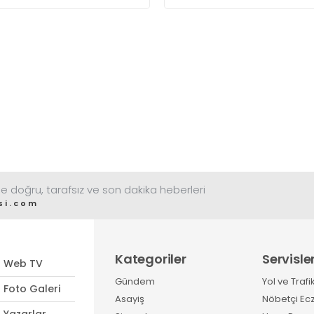
üreticiler özellikle raf
kadar gerilediğini söyleyen
ömrünün yaklaşık 2 ay
üreticiler, duruma tepki
olması ve rengi bakımından
gösterdi
tüketimde Sandıklı
patatesinin daha fazla
tercih edildiğini belirtti
e doğru, tarafsız ve son dakika heberleri
si.com
Kategoriler
Servisle
Web TV
Gündem
Yol ve Trafi
Foto Galeri
Asayiş
Nöbetçi Ec
Yazarlar