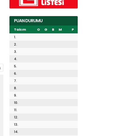
PUAN DURUMU
Takım
O
G
B
M
P
1.
2.
3.
4.
5.
6.
7.
8.
9.
10.
11.
12.
13.
14.