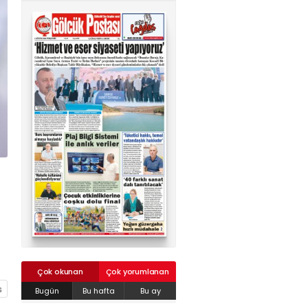
02624132333
haber@golcukpostasi.com
Çok okunan
Çok yorumlanan
Bugün
Bu hafta
Bu ay