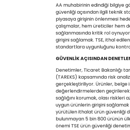
AA muhabirinin edindiği bilgiye g
güvenliği açısından ilgili teknik s
piyasaya girişinin önlenmesi hed
çalışmalar, hem üreticiler hem de
sağlanmasında kritik rol oynuyor
girişini sağlamak. TSE, ithal edi
standartlara uygunluğunu kontrol
GÜVENLİK AÇISINDAN DENETLE
Denetimler, Ticaret Bakanlığı tara
(TAREKS) kapsamında risk analizi
gerçekleştiriliyor. Ürünler, belge
değerlendirmelerden geçirilerek 
sağlığını korumak, olası riskleri
uygun ürünlerin girişini sağlamak
yürütülen ithalat ürün güvenliği
bulunmayan 5 bin 800 ürünün ülke
önemi TSE ürün güvenliği denetiml