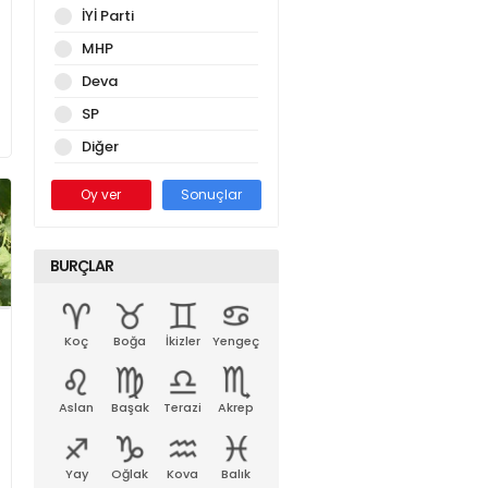
İYİ Parti
MHP
Deva
SP
Diğer
Oy ver
Sonuçlar
BURÇLAR
Koç
Boğa
İkizler
Yengeç
Aslan
Başak
Terazi
Akrep
Yay
Oğlak
Kova
Balık