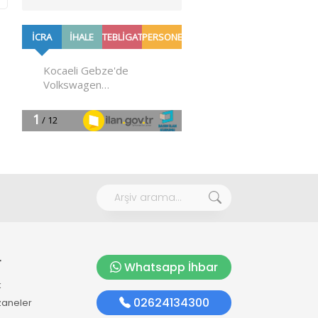
r
Whatsapp İhbar
k
02624134300
zaneler