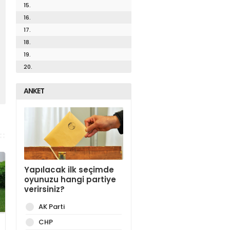
15.
16.
17.
18.
19.
20.
ANKET
Yapılacak ilk seçimde
oyunuzu hangi partiye
verirsiniz?
AK Parti
CHP