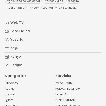
#
gölcük belediyesiesnaf
#
tuncay yıldız
#
seçim
#
esnaf odası
#
necmi kocamanAyhan Zeytinoğlu
#
Kocaeli Sanayi Odası
Web TV
Foto Galeri
Yazarlar
Arşiv
Künye
İletişim
Kategoriler
Servisler
Gündem
Yol ve Trafik
Asayiş
Nöbetçi Eczaneler
Siyaset
Hava Durumu
Eğitim
Puan Durumu
Ekonomi
Gazete Manşetleri