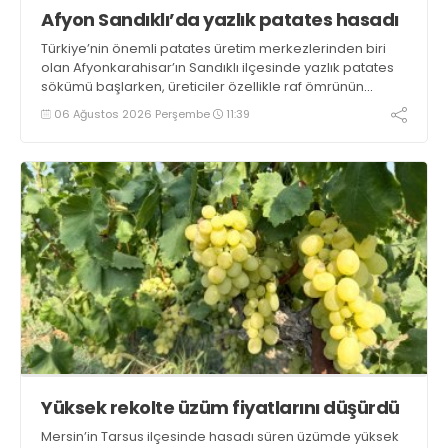
Afyon Sandıklı’da yazlık patates hasadı
Türkiye’nin önemli patates üretim merkezlerinden biri
olan Afyonkarahisar’ın Sandıklı ilçesinde yazlık patates
sökümü başlarken, üreticiler özellikle raf ömrünün
yaklaşık 2 ay olması ve rengi bakımından tüketimde
06 Ağustos 2026 Perşembe
11:39
Sandıklı patatesinin daha fazla tercih edildiğini belirtti
Yüksek rekolte üzüm fiyatlarını düşürdü
Mersin’in Tarsus ilçesinde hasadı süren üzümde yüksek