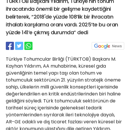
TÜRKTOB Başkanı Yıldırım, Türkiye'nin tohum
21 Gölcük
ihracatında önemli bir gelişme kaydettiğini
02624132333
belirterek, “2018'de yüzde 108’lik bir ihracatın
haber@golcukpostasi.com
ithalatı karşılama oranı vardı. 2025’te bu oran
yüzde 141’e çıkmış durumda” dedi
Türkiye Tohumcular Birliği (TÜRKTOB) Başkanı M.
Kayhan Yıldırım, AA muhabirine, küresel gıda
güvenliğinin temel yapı taşı olan tohum ve
tohumculuk sektörünün 21. yüzyılın stratejik öneme
sahip, ülkelerin milli güvenlik konseptleri içerisinde
değerlendirilen en kritik endüstrilerinden biri haline
geldiğini söyledi. Türk tohumculuk sektörünün de
tarihsel süreç içerisinde geleneksel tedarik
yöntemlerinden sıyrılarak ileri teknolojiye dayalı,
AR-GE odaklı ve dış ticaret fazlası veren küresel bir
aktör konumuna ulaştığını dile getiren Yıldırım,