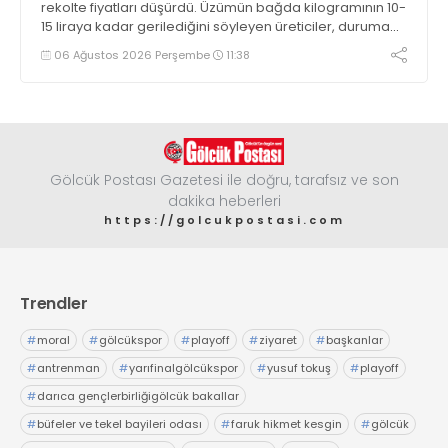
rekolte fiyatları düşürdü. Üzümün bağda kilogramının 10-
15 liraya kadar gerilediğini söyleyen üreticiler, duruma
tepki gösterdi
06 Ağustos 2026 Perşembe
11:38
Gölcük Postası Gazetesi ile doğru, tarafsız ve son
dakika heberleri
https://golcukpostasi.com
Trendler
#
moral
#
gölcükspor
#
playoff
#
ziyaret
#
başkanlar
#
antrenman
#
yarıfinalgölcükspor
#
yusuf tokuş
#
playoff
#
darıca gençlerbirliğigölcük bakallar
#
büfeler ve tekel bayileri odası
#
faruk hikmet kesgin
#
gölcük