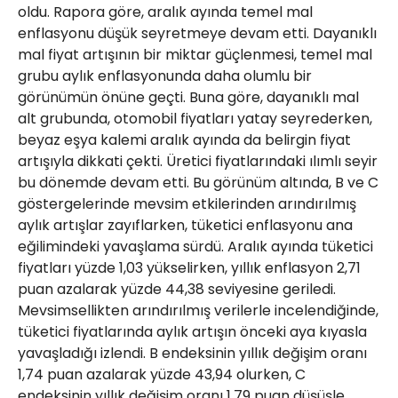
oldu. Rapora göre, aralık ayında temel mal
enflasyonu düşük seyretmeye devam etti. Dayanıklı
mal fiyat artışının bir miktar güçlenmesi, temel mal
grubu aylık enflasyonunda daha olumlu bir
görünümün önüne geçti. Buna göre, dayanıklı mal
alt grubunda, otomobil fiyatları yatay seyrederken,
beyaz eşya kalemi aralık ayında da belirgin fiyat
artışıyla dikkati çekti. Üretici fiyatlarındaki ılımlı seyir
bu dönemde devam etti. Bu görünüm altında, B ve C
göstergelerinde mevsim etkilerinden arındırılmış
aylık artışlar zayıflarken, tüketici enflasyonu ana
eğilimindeki yavaşlama sürdü. Aralık ayında tüketici
fiyatları yüzde 1,03 yükselirken, yıllık enflasyon 2,71
puan azalarak yüzde 44,38 seviyesine geriledi.
Mevsimsellikten arındırılmış verilerle incelendiğinde,
tüketici fiyatlarında aylık artışın önceki aya kıyasla
yavaşladığı izlendi. B endeksinin yıllık değişim oranı
1,74 puan azalarak yüzde 43,94 olurken, C
endeksinin yıllık değişim oranı 1,79 puan düşüşle