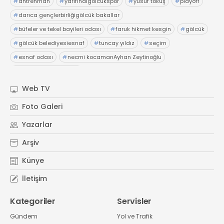
#
antrenman
#
yarıfinalgölcükspor
#
yusuf tokuş
#
playoff
#
darıca gençlerbirliğigölcük bakallar
#
büfeler ve tekel bayileri odası
#
faruk hikmet kesgin
#
gölcük
#
gölcük belediyesiesnaf
#
tuncay yıldız
#
seçim
#
esnaf odası
#
necmi kocamanAyhan Zeytinoğlu
#
Kocaeli Sanayi Odası
Web TV
Foto Galeri
Yazarlar
Arşiv
Künye
İletişim
Kategoriler
Servisler
Gündem
Yol ve Trafik