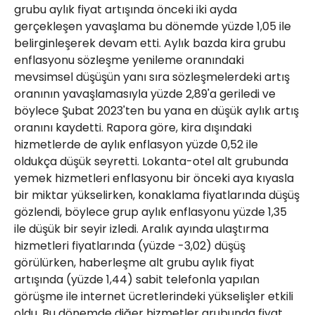
grubu aylık fiyat artışında önceki iki ayda
gerçekleşen yavaşlama bu dönemde yüzde 1,05 ile
belirginleşerek devam etti. Aylık bazda kira grubu
enflasyonu sözleşme yenileme oranındaki
mevsimsel düşüşün yanı sıra sözleşmelerdeki artış
oranının yavaşlamasıyla yüzde 2,89'a geriledi ve
böylece Şubat 2023'ten bu yana en düşük aylık artış
oranını kaydetti. Rapora göre, kira dışındaki
hizmetlerde de aylık enflasyon yüzde 0,52 ile
oldukça düşük seyretti. Lokanta-otel alt grubunda
yemek hizmetleri enflasyonu bir önceki aya kıyasla
bir miktar yükselirken, konaklama fiyatlarında düşüş
gözlendi, böylece grup aylık enflasyonu yüzde 1,35
ile düşük bir seyir izledi. Aralık ayında ulaştırma
hizmetleri fiyatlarında (yüzde -3,02) düşüş
görülürken, haberleşme alt grubu aylık fiyat
artışında (yüzde 1,44) sabit telefonla yapılan
görüşme ile internet ücretlerindeki yükselişler etkili
oldu. Bu dönemde diğer hizmetler grubunda fiyat