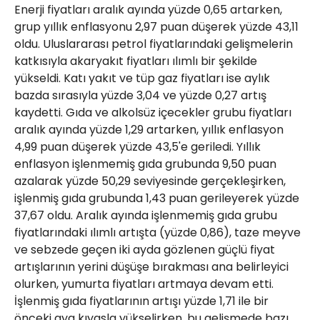
Enerji fiyatları aralık ayında yüzde 0,65 artarken,
grup yıllık enflasyonu 2,97 puan düşerek yüzde 43,11
oldu. Uluslararası petrol fiyatlarındaki gelişmelerin
katkısıyla akaryakıt fiyatları ılımlı bir şekilde
yükseldi. Katı yakıt ve tüp gaz fiyatları ise aylık
bazda sırasıyla yüzde 3,04 ve yüzde 0,27 artış
kaydetti. Gıda ve alkolsüz içecekler grubu fiyatları
aralık ayında yüzde 1,29 artarken, yıllık enflasyon
4,99 puan düşerek yüzde 43,5'e geriledi. Yıllık
enflasyon işlenmemiş gıda grubunda 9,50 puan
azalarak yüzde 50,29 seviyesinde gerçekleşirken,
işlenmiş gıda grubunda 1,43 puan gerileyerek yüzde
37,67 oldu. Aralık ayında işlenmemiş gıda grubu
fiyatlarındaki ılımlı artışta (yüzde 0,86), taze meyve
ve sebzede geçen iki ayda gözlenen güçlü fiyat
artışlarının yerini düşüşe bırakması ana belirleyici
olurken, yumurta fiyatları artmaya devam etti.
İşlenmiş gıda fiyatlarının artışı yüzde 1,71 ile bir
önceki aya kıyasla yükselirken, bu gelişmede bazı