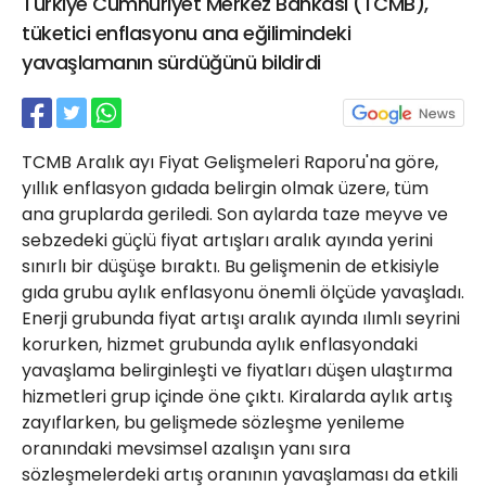
Türkiye Cumhuriyet Merkez Bankası (TCMB),
21 Gölcük
tüketici enflasyonu ana eğilimindeki
02624132333
yavaşlamanın sürdüğünü bildirdi
haber@golcukpostasi.com
TCMB Aralık ayı Fiyat Gelişmeleri Raporu'na göre,
yıllık enflasyon gıdada belirgin olmak üzere, tüm
ana gruplarda geriledi. Son aylarda taze meyve ve
sebzedeki güçlü fiyat artışları aralık ayında yerini
sınırlı bir düşüşe bıraktı. Bu gelişmenin de etkisiyle
gıda grubu aylık enflasyonu önemli ölçüde yavaşladı.
Enerji grubunda fiyat artışı aralık ayında ılımlı seyrini
korurken, hizmet grubunda aylık enflasyondaki
yavaşlama belirginleşti ve fiyatları düşen ulaştırma
hizmetleri grup içinde öne çıktı. Kiralarda aylık artış
zayıflarken, bu gelişmede sözleşme yenileme
oranındaki mevsimsel azalışın yanı sıra
sözleşmelerdeki artış oranının yavaşlaması da etkili