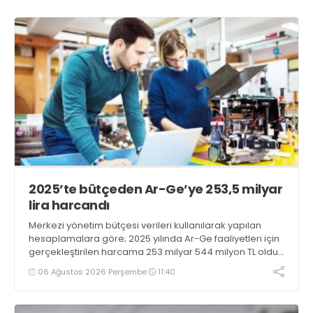
2025’te bütçeden Ar-Ge’ye 253,5 milyar
lira harcandı
Merkezi yönetim bütçesi verileri kullanılarak yapılan
hesaplamalara göre; 2025 yılında Ar-Ge faaliyetleri için
gerçekleştirilen harcama 253 milyar 544 milyon TL oldu.
Ar-Ge harcamalarının merkezi yönetim bütçesi
06 Ağustos 2026 Perşembe
11:40
içerisindeki oranı yüzde 1,58 oldu