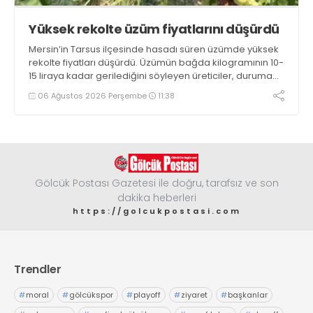
Yüksek rekolte üzüm fiyatlarını düşürdü
Mersin’in Tarsus ilçesinde hasadı süren üzümde yüksek
rekolte fiyatları düşürdü. Üzümün bağda kilogramının 10-
15 liraya kadar gerilediğini söyleyen üreticiler, duruma
tepki gösterdi
06 Ağustos 2026 Perşembe
11:38
Gölcük Postası Gazetesi ile doğru, tarafsız ve son
dakika heberleri
https://golcukpostasi.com
Trendler
#
moral
#
gölcükspor
#
playoff
#
ziyaret
#
başkanlar