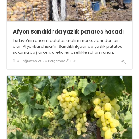
Afyon Sandıklı’da yazlık patates hasadı
Türkiye’nin önemli patates üretim merkezlerinden biri
olan Afyonkarahisar’ın Sandıklı ilçesinde yazlık patates
sökümü başlarken, üreticiler özellikle raf ömrünün
yaklaşık 2 ay olması ve rengi bakımından tüketimde
06 Ağustos 2026 Perşembe
11:39
Sandıklı patatesinin daha fazla tercih edildiğini belirtti