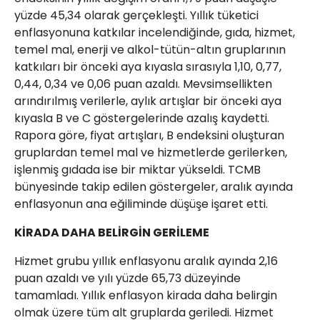
yüzde 45,34 olarak gerçekleşti. Yıllık tüketici
enflasyonuna katkılar incelendiğinde, gıda, hizmet,
temel mal, enerji ve alkol-tütün-altın gruplarının
katkıları bir önceki aya kıyasla sırasıyla 1,10, 0,77,
0,44, 0,34 ve 0,06 puan azaldı. Mevsimsellikten
arındırılmış verilerle, aylık artışlar bir önceki aya
kıyasla B ve C göstergelerinde azalış kaydetti.
Rapora göre, fiyat artışları, B endeksini oluşturan
gruplardan temel mal ve hizmetlerde gerilerken,
işlenmiş gıdada ise bir miktar yükseldi. TCMB
bünyesinde takip edilen göstergeler, aralık ayında
enflasyonun ana eğiliminde düşüşe işaret etti.
KİRADA DAHA BELİRGİN GERİLEME
Hizmet grubu yıllık enflasyonu aralık ayında 2,16
puan azaldı ve yılı yüzde 65,73 düzeyinde
tamamladı. Yıllık enflasyon kirada daha belirgin
olmak üzere tüm alt gruplarda geriledi. Hizmet