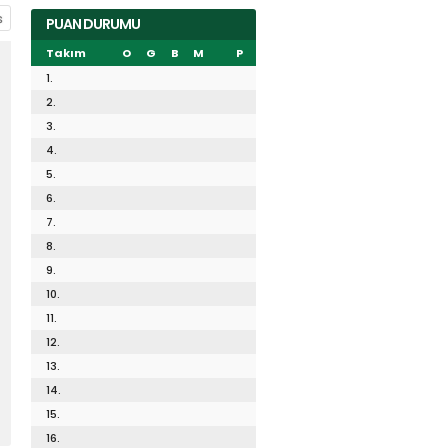
PUAN DURUMU
Takım
O
G
B
M
P
1.
2.
3.
4.
5.
6.
7.
8.
9.
10.
11.
12.
13.
14.
15.
16.