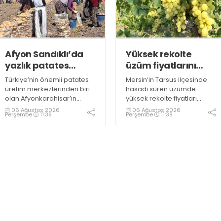
Afyon Sandıklı’da
Yüksek rekolte
yazlık patates
üzüm fiyatlarını
hasadı
düşürdü
Türkiye’nin önemli patates
Mersin’in Tarsus ilçesinde
üretim merkezlerinden biri
hasadı süren üzümde
olan Afyonkarahisar’ın
yüksek rekolte fiyatları
Sandıklı ilçesinde yazlık
düşürdü. Üzümün bağda
06 Ağustos 2026
06 Ağustos 2026
Perşembe
11:39
Perşembe
11:38
patates sökümü başlarken,
kilogramının 10-15 liraya
üreticiler özellikle raf
kadar gerilediğini söyleyen
ömrünün yaklaşık 2 ay
üreticiler, duruma tepki
olması ve rengi bakımından
gösterdi
tüketimde Sandıklı
patatesinin daha fazla
tercih edildiğini belirtti