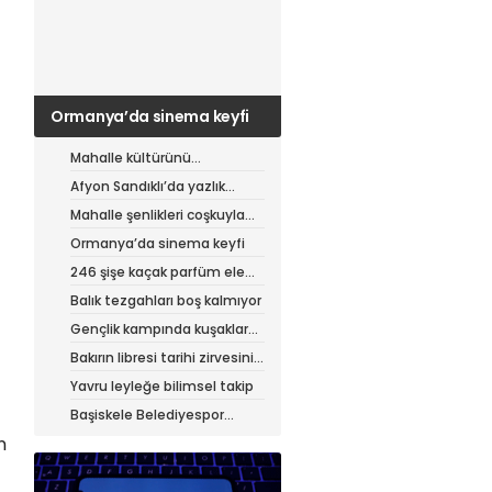
Ormanya’da sinema keyfi
Mahalle kültürünü
canlandıran şenlik
Afyon Sandıklı’da yazlık
patates hasadı
Mahalle şenlikleri coşkuyla
sürüyor
Ormanya’da sinema keyfi
246 şişe kaçak parfüm ele
geçirildi
Balık tezgahları boş kalmıyor
Gençlik kampında kuşaklar
buluştu
Bakırın libresi tarihi zirvesini
test ediyor
Yavru leyleğe bilimsel takip
Başiskele Belediyespor
Gelişim Ligi’ne hazır
n