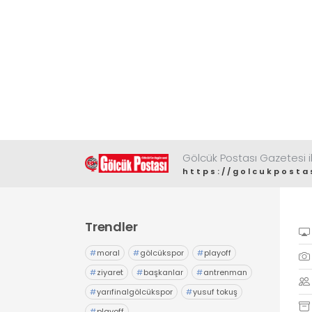
Gölcük Postası Gazetesi il
https://golcukposta
Trendler
#
moral
#
gölcükspor
#
playoff
#
ziyaret
#
başkanlar
#
antrenman
#
yarıfinalgölcükspor
#
yusuf tokuş
#
playoff