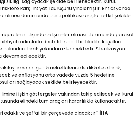
i sıkılığı sağlayacak şekilde belirlenecektir. Kurul,
risklere karşı ihtiyatlı duruşunu yinelemiştir. Enflasyonda
görülmesi durumunda para politikası araçları etkili şekilde
öngörülenin dışında gelişmeler olması durumunda parasa
tiyati adımlarla desteklenecektir. Likidite koşulları
bulundurularak yakından izlenmektedir. Sterilizasyon
ya devam edilecektir.
 sıkılaştırmanın gecikmeli etkilerini de dikkate alarak,
etecek ve enflasyonu orta vadede yüzde 5 hedefine
oşulları sağlayacak şekilde belirleyecektir.
imine ilişkin göstergeler yakından takip edilecek ve Kurul
tusunda elindeki tüm araçları kararlılıkla kullanacaktır.
eri odaklı ve şeffaf bir çerçevede alacaktır.''
İHA