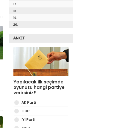
17.
18.
19.
20.
ANKET
Yapılacak ilk seçimde
oyunuzu hangi partiye
verirsiniz?
AK Parti
CHP
İYİ Parti