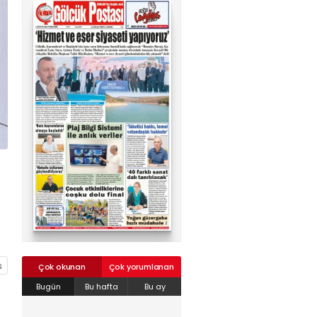
02624132333
haber@golcukpostasi.com
Çok okunan
Çok yorumlanan
Bugün
Bu hafta
Bu ay