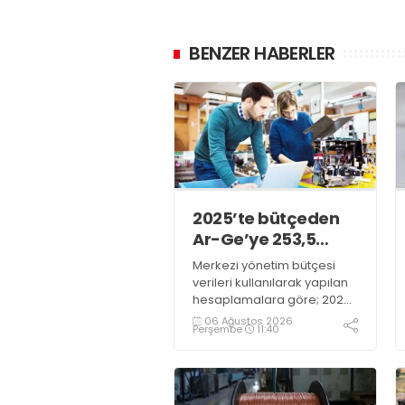
BENZER HABERLER
2025’te bütçeden
Ar-Ge’ye 253,5
milyar lira harcandı
Merkezi yönetim bütçesi
verileri kullanılarak yapılan
hesaplamalara göre; 2025
yılında Ar-Ge faaliyetleri için
06 Ağustos 2026
Perşembe
11:40
gerçekleştirilen harcama
253 milyar 544 milyon TL
oldu. Ar-Ge harcamalarının
merkezi yönetim bütçesi
içerisindeki oranı yüzde 1,58