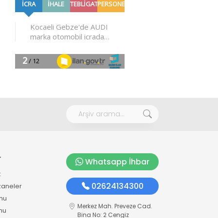
r
Whatsapp İhbar
k
02624134300
zaneler
mu
Merkez Mah. Preveze Cad.
mu
Bina No: 2 Cengiz