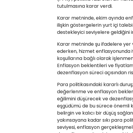
tutulmasına karar verdi.
Karar metninde, ekim ayında enf
ilişkin göstergelerin yurt içi t
destekleyici seviyelere geldiğini im
Karar metninde şu ifadelere yer
ederken, hizmet enflasyonunda iyi
koşullarına bağlı olarak işlenme
Enflasyon beklentileri ve fiyatlam
dezenflasyon süreci açısından r
Para politikasındaki kararlı duruş
değerlenme ve enflasyon beklenti
eğilimini düşürecek ve dezenflasy
eşgüdümü de bu sürece önemli ka
belirgin ve kalıcı bir düşüş sağl
yakınsayana kadar sıkı para politi
seviyesi, enflasyon gerçekleşmel