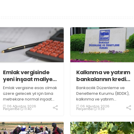
Emlak vergisinde
Kalkınma ve yatırım
yeni inşaat maliyet
bankalarının kredi
bedelleri belirlendi
sınırlarında
Emlak vergisine esas olmak
Bankacılık Düzenleme ve
değişiklik
üzere gelecek yıl için bina
Denetleme Kurumu (BDDK),
metrekare normal inşaat
kalkınma ve yatırım
maliyet bedelleri,
bankalarının kredi sınırlarına
06 Ağustos 2026
06 Ağustos 2026
Perşembe
11:40
Perşembe
11:39
meskenler açısından 604,1
ilişkin düzenleme yaptı
lira ile 27 bin 712,26 lira
arasında değişecek