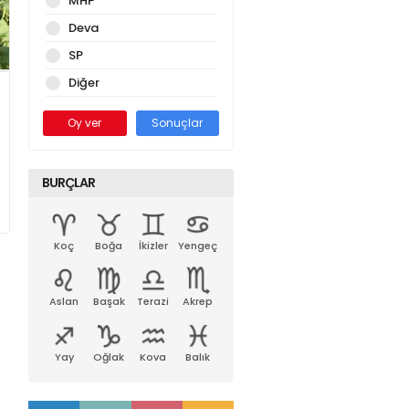
MHP
Deva
SP
Diğer
Oy ver
Sonuçlar
BURÇLAR
Koç
Boğa
İkizler
Yengeç
Aslan
Başak
Terazi
Akrep
Yay
Oğlak
Kova
Balık