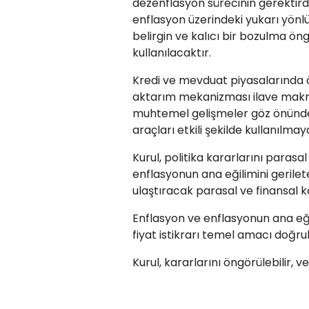
dezenflasyon sürecinin gerektirdiğ
enflasyon üzerindeki yukarı yönlü 
belirgin ve kalıcı bir bozulma ön
kullanılacaktır.
Kredi ve mevduat piyasalarında 
aktarım mekanizması ilave makroih
muhtemel gelişmeler göz önünde 
araçları etkili şekilde kullanılma
Kurul, politika kararlarını parasal
enflasyonun ana eğilimini geril
ulaştıracak parasal ve finansal k
Enflasyon ve enflasyonun ana eğil
fiyat istikrarı temel amacı doğrul
Kurul, kararlarını öngörülebilir, v