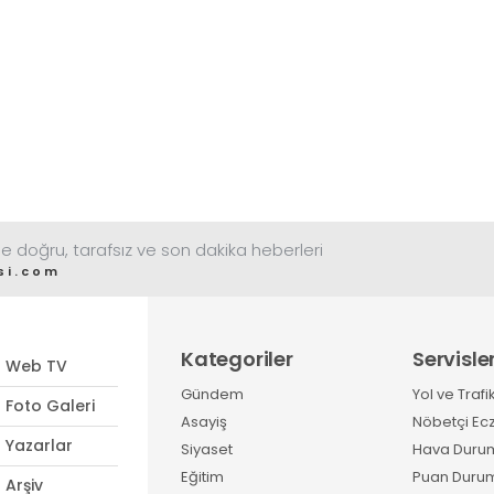
e doğru, tarafsız ve son dakika heberleri
si.com
Kategoriler
Servisle
Web TV
Gündem
Yol ve Trafi
Foto Galeri
Asayiş
Nöbetçi Ec
Yazarlar
Siyaset
Hava Duru
Eğitim
Puan Duru
Arşiv