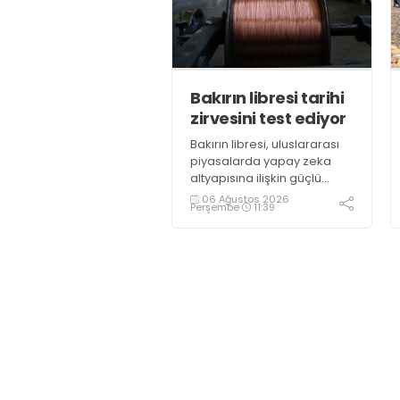
oldu
Bakırın libresi tarihi
zirvesini test ediyor
Bakırın libresi, uluslararası
piyasalarda yapay zeka
altyapısına ilişkin güçlü
yatırımlardan kaynaklı
06 Ağustos 2026
Perşembe
11:39
yoğun talep ve yenilenebilir
enerji talebiyle 6,65 dolara
ulaşarak tarihi zirvesini test
ediyor