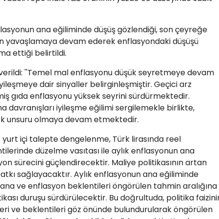
lasyonun ana eğiliminde düşüş gözlendiği, son çeyreğe
alebin yavaşlamaya devam ederek enflasyondaki düşüşü
a ettiği belirtildi.
 verildi: ''Temel mal enflasyonu düşük seyretmeye devam
leşmeye dair sinyaller belirginleşmiştir. Geçici arz
miş gıda enflasyonu yüksek seyrini sürdürmektedir.
a davranışları iyileşme eğilimi sergilemekle birlikte,
isk unsuru olmaya devam etmektedir.
; yurt içi talepte dengelenme, Türk lirasında reel
lerinde düzelme vasıtası ile aylık enflasyonun ana
on sürecini güçlendirecektir. Maliye politikasının artan
tkı sağlayacaktır. Aylık enflasyonun ana eğiliminde
anana ve enflasyon beklentileri öngörülen tahmin aralığına
kası duruşu sürdürülecektir. Bu doğrultuda, politika faizini
eri ve beklentileri göz önünde bulundurularak öngörülen