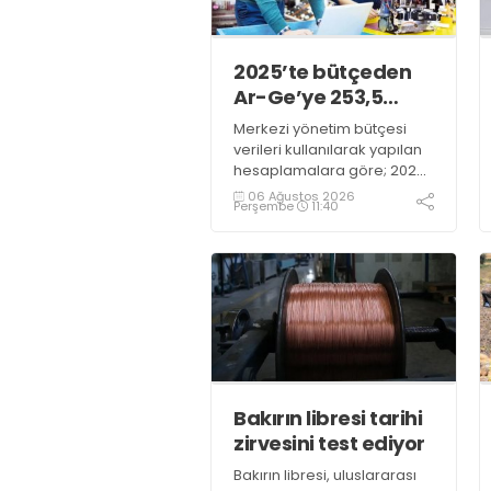
2025’te bütçeden
Ar-Ge’ye 253,5
milyar lira harcandı
Merkezi yönetim bütçesi
verileri kullanılarak yapılan
hesaplamalara göre; 2025
yılında Ar-Ge faaliyetleri için
06 Ağustos 2026
Perşembe
11:40
gerçekleştirilen harcama
253 milyar 544 milyon TL
oldu. Ar-Ge harcamalarının
merkezi yönetim bütçesi
içerisindeki oranı yüzde 1,58
oldu
Bakırın libresi tarihi
zirvesini test ediyor
Bakırın libresi, uluslararası