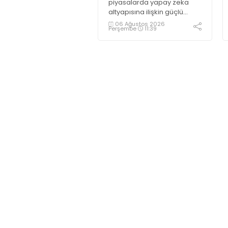
piyasalarda yapay zeka
altyapısına ilişkin güçlü
yatırımlardan kaynaklı
06 Ağustos 2026
Perşembe
11:39
yoğun talep ve yenilenebilir
enerji talebiyle 6,65 dolara
ulaşarak tarihi zirvesini test
ediyor