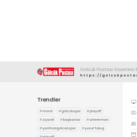
Gölcük Postası Gazetesi il
https://golcukposta
Trendler
#
moral
#
gölcükspor
#
playoff
#
ziyaret
#
başkanlar
#
antrenman
#
yarıfinalgölcükspor
#
yusuf tokuş
#
playoff