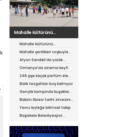
Mahalle şenlikleri coşkuyla
sürüyor
Mahalle kültürünü
canlandıran şenlik
Mahalle şenlikleri coşkuyla
ak
sürüyor
Afyon Sandıklı’da yazlık
patates hasadı
Ormanya’da sinema keyfi
246 şişe kaçak parfüm ele
geçirildi
Balık tezgahları boş kalmıyor
Gençlik kampında kuşaklar
buluştu
Bakırın libresi tarihi zirvesini
test ediyor
Yavru leyleğe bilimsel takip
Başiskele Belediyespor
Gelişim Ligi’ne hazır