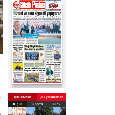
02624132333
haber@golcukpostasi.com
Çok okunan
Çok yorumlanan
Bugün
Bu hafta
Bu ay
k