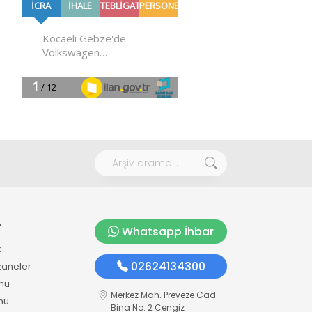
r
Whatsapp İhbar
k
02624134300
zaneler
mu
Merkez Mah. Preveze Cad.
mu
Bina No: 2 Cengiz