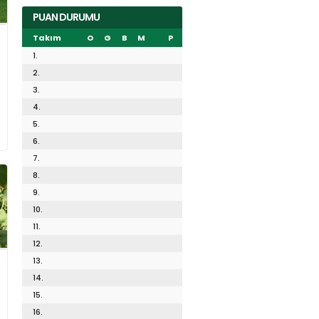
PUAN DURUMU
Takım
O
G
B
M
P
1.
2.
3.
4.
5.
6.
7.
8.
9.
10.
11.
12.
13.
14.
15.
16.