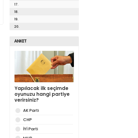
17.
18.
19.
20.
ANKET
Yapılacak ilk seçimde
oyunuzu hangi partiye
verirsiniz?
AK Parti
CHP
İYİ Parti