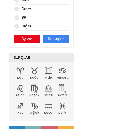
MHP
Deva
SP
Diğer
Oy ver
Sonuçlar
BURÇLAR
Koç
Boğa
İkizler
Yengeç
Aslan
Başak
Terazi
Akrep
Yay
Oğlak
Kova
Balık