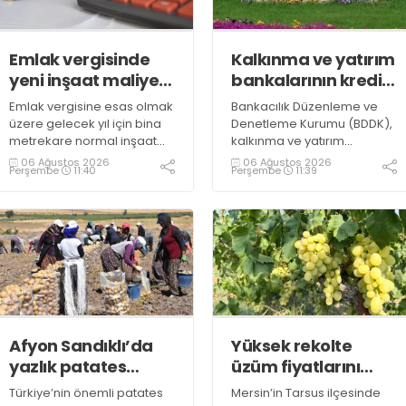
Emlak vergisinde
Kalkınma ve yatırım
yeni inşaat maliyet
bankalarının kredi
bedelleri belirlendi
sınırlarında
Emlak vergisine esas olmak
Bankacılık Düzenleme ve
değişiklik
üzere gelecek yıl için bina
Denetleme Kurumu (BDDK),
metrekare normal inşaat
kalkınma ve yatırım
maliyet bedelleri,
bankalarının kredi sınırlarına
06 Ağustos 2026
06 Ağustos 2026
Perşembe
11:40
Perşembe
11:39
meskenler açısından 604,1
ilişkin düzenleme yaptı
lira ile 27 bin 712,26 lira
arasında değişecek
Afyon Sandıklı’da
Yüksek rekolte
yazlık patates
üzüm fiyatlarını
hasadı
düşürdü
Türkiye’nin önemli patates
Mersin’in Tarsus ilçesinde