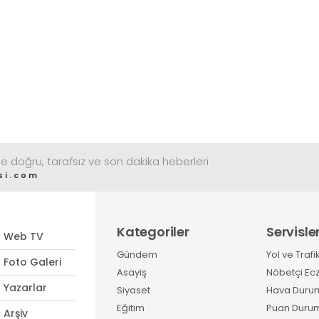
e doğru, tarafsız ve son dakika heberleri
si.com
Kategoriler
Servisle
Web TV
Gündem
Yol ve Trafi
Foto Galeri
Asayiş
Nöbetçi Ec
Yazarlar
Siyaset
Hava Duru
Eğitim
Puan Duru
Arşiv