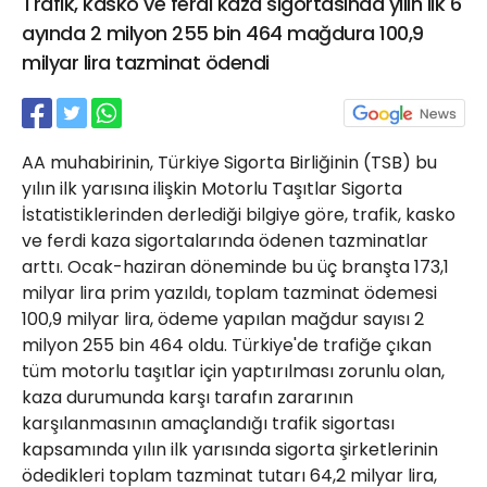
Trafik, kasko ve ferdi kaza sigortasında yılın ilk 6
21 Gölcük
ayında 2 milyon 255 bin 464 mağdura 100,9
02624132333
milyar lira tazminat ödendi
haber@golcukpostasi.com
AA muhabirinin, Türkiye Sigorta Birliğinin (TSB) bu
yılın ilk yarısına ilişkin Motorlu Taşıtlar Sigorta
İstatistiklerinden derlediği bilgiye göre, trafik, kasko
ve ferdi kaza sigortalarında ödenen tazminatlar
arttı. Ocak-haziran döneminde bu üç branşta 173,1
milyar lira prim yazıldı, toplam tazminat ödemesi
100,9 milyar lira, ödeme yapılan mağdur sayısı 2
milyon 255 bin 464 oldu. Türkiye'de trafiğe çıkan
tüm motorlu taşıtlar için yaptırılması zorunlu olan,
kaza durumunda karşı tarafın zararının
karşılanmasının amaçlandığı trafik sigortası
kapsamında yılın ilk yarısında sigorta şirketlerinin
ödedikleri toplam tazminat tutarı 64,2 milyar lira,