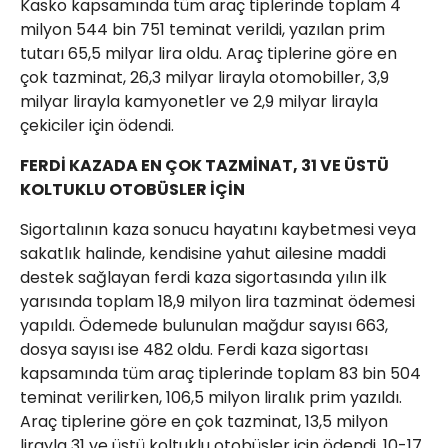
Kasko kapsamında tüm araç tiplerinde toplam 4
milyon 544 bin 751 teminat verildi, yazılan prim
tutarı 65,5 milyar lira oldu. Araç tiplerine göre en
çok tazminat, 26,3 milyar lirayla otomobiller, 3,9
milyar lirayla kamyonetler ve 2,9 milyar lirayla
çekiciler için ödendi.
FERDİ KAZADA EN ÇOK TAZMİNAT, 31 VE ÜSTÜ
KOLTUKLU OTOBÜSLER İÇİN
Sigortalının kaza sonucu hayatını kaybetmesi veya
sakatlık halinde, kendisine yahut ailesine maddi
destek sağlayan ferdi kaza sigortasında yılın ilk
yarısında toplam 18,9 milyon lira tazminat ödemesi
yapıldı. Ödemede bulunulan mağdur sayısı 663,
dosya sayısı ise 482 oldu. Ferdi kaza sigortası
kapsamında tüm araç tiplerinde toplam 83 bin 504
teminat verilirken, 106,5 milyon liralık prim yazıldı.
Araç tiplerine göre en çok tazminat, 13,5 milyon
lirayla 31 ve üstü koltuklu otobüsler için ödendi. 10-17