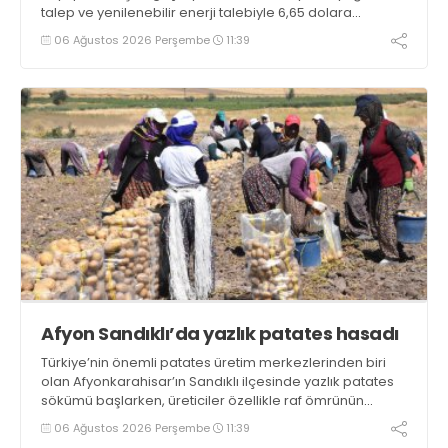
talep ve yenilenebilir enerji talebiyle 6,65 dolara
ulaşarak tarihi zirvesini test ediyor
06 Ağustos 2026 Perşembe
11:39
Afyon Sandıklı’da yazlık patates hasadı
Türkiye’nin önemli patates üretim merkezlerinden biri
olan Afyonkarahisar’ın Sandıklı ilçesinde yazlık patates
sökümü başlarken, üreticiler özellikle raf ömrünün
yaklaşık 2 ay olması ve rengi bakımından tüketimde
06 Ağustos 2026 Perşembe
11:39
Sandıklı patatesinin daha fazla tercih edildiğini belirtti