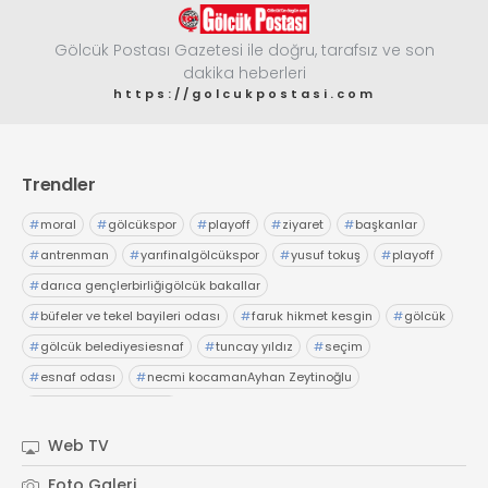
Gölcük Postası Gazetesi ile doğru, tarafsız ve son
dakika heberleri
https://golcukpostasi.com
Trendler
#
moral
#
gölcükspor
#
playoff
#
ziyaret
#
başkanlar
#
antrenman
#
yarıfinalgölcükspor
#
yusuf tokuş
#
playoff
#
darıca gençlerbirliğigölcük bakallar
#
büfeler ve tekel bayileri odası
#
faruk hikmet kesgin
#
gölcük
#
gölcük belediyesiesnaf
#
tuncay yıldız
#
seçim
#
esnaf odası
#
necmi kocamanAyhan Zeytinoğlu
#
Kocaeli Sanayi Odası
Web TV
Foto Galeri