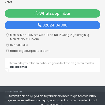
Vefat
Whatsapp İhbar
02624134300
Merkez Mah. Preveze Cad. Bina No: 2 Cengiz Çakıroğlu İş
Merkezi No: 21 Gölcük
02624132333
haber@golcukpostasi.com
Sitemizde yayımlanan haber ve görseller kaynak gösterilmeden
kullanılamaz.
Yayın İlkeleri
Sitemizden en iyi şekilde faydalanabilmeniz için tarayıcınızın
Veri Politikası
çerezlerini kullanmaktayız,
sitemizi kullanarak çerezleri kabul
Kullanım Şartları
etmiş saylırsınız.