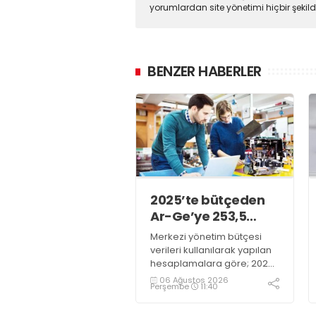
yorumlardan site yönetimi hiçbir şeki
BENZER HABERLER
2025’te bütçeden
Ar-Ge’ye 253,5
milyar lira harcandı
Merkezi yönetim bütçesi
verileri kullanılarak yapılan
hesaplamalara göre; 2025
yılında Ar-Ge faaliyetleri için
06 Ağustos 2026
Perşembe
11:40
gerçekleştirilen harcama
253 milyar 544 milyon TL