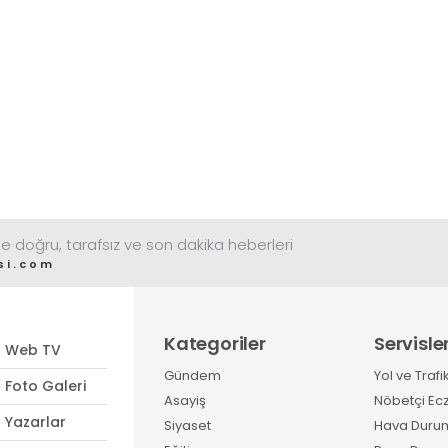
e doğru, tarafsız ve son dakika heberleri
si.com
Kategoriler
Servisle
Web TV
Gündem
Yol ve Trafi
Foto Galeri
Asayiş
Nöbetçi Ec
Yazarlar
Siyaset
Hava Duru