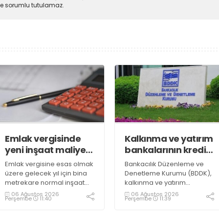
lde sorumlu tutulamaz.
Emlak vergisinde
Kalkınma ve yatırım
yeni inşaat maliyet
bankalarının kredi
bedelleri belirlendi
sınırlarında
Emlak vergisine esas olmak
Bankacılık Düzenleme ve
değişiklik
üzere gelecek yıl için bina
Denetleme Kurumu (BDDK),
metrekare normal inşaat
kalkınma ve yatırım
maliyet bedelleri,
bankalarının kredi sınırlarına
06 Ağustos 2026
06 Ağustos 2026
Perşembe
11:40
Perşembe
11:39
meskenler açısından 604,1
ilişkin düzenleme yaptı
lira ile 27 bin 712,26 lira