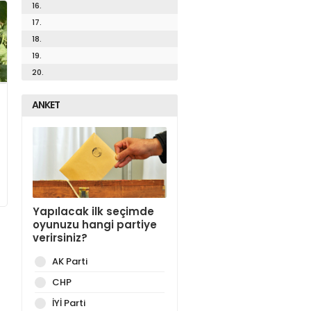
16.
17.
18.
19.
20.
ANKET
Yapılacak ilk seçimde
oyunuzu hangi partiye
verirsiniz?
AK Parti
CHP
İYİ Parti