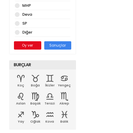
MHP
Deva
SP
Diğer
Oy ver
Sonuçlar
BURÇLAR
Koç
Boğa
İkizler
Yengeç
Aslan
Başak
Terazi
Akrep
Yay
Oğlak
Kova
Balık