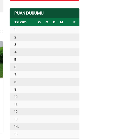
PUAN DURUMU
Takım
O
G
B
M
P
1.
2.
3.
4.
5.
6.
7.
8.
9.
10.
11.
12.
13.
14.
15.