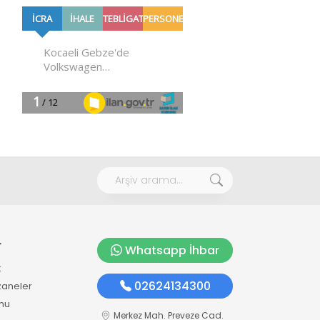
r
Whatsapp İhbar
k
02624134300
zaneler
mu
Merkez Mah. Preveze Cad.