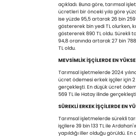
açıkladı. Buna göre, tarımsal işl
ücretleri bir önceki yıla göre yüzd
ise yüzde 95,5 artarak 26 bin 259 
göstererek bin yedi TL olurken, ka
göstererek 890 TL oldu. Sürekli ta
94,8 oranında artarak 27 bin 788 T
TL oldu.
MEVSİMLİK İŞÇİLERDE EN YÜKS
Tarımsal işletmelerde 2024 yılın
ücret ödemesi erkek işçiler için 2 b
gerçekleşti. En düşük ücret ödemesi
569 TL ile Hatay ilinde gerçekleşti
SÜREKLİ ERKEK İŞÇİLERDE EN 
Tarımsal işletmelerde sürekli tar
işçilere 39 bin 133 TL ile Ardahan'
yapıldığı iller olduğu görüldü. En d