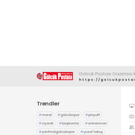
Gölcük Postası Gazetesi il
https://golcukposta
Trendler
#
moral
#
gölcükspor
#
playoff
#
ziyaret
#
başkanlar
#
antrenman
#
yarıfinalgölcükspor
#
yusuf tokuş