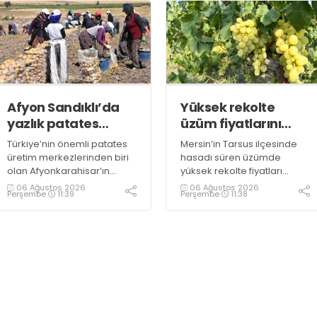
arasında değişecek
Afyon Sandıklı’da
Yüksek rekolte
yazlık patates
üzüm fiyatlarını
hasadı
düşürdü
Türkiye’nin önemli patates
Mersin’in Tarsus ilçesinde
üretim merkezlerinden biri
hasadı süren üzümde
olan Afyonkarahisar’ın
yüksek rekolte fiyatları
Sandıklı ilçesinde yazlık
düşürdü. Üzümün bağda
06 Ağustos 2026
06 Ağustos 2026
Perşembe
11:39
Perşembe
11:38
patates sökümü başlarken,
kilogramının 10-15 liraya
üreticiler özellikle raf
kadar gerilediğini söyleyen
ömrünün yaklaşık 2 ay
üreticiler, duruma tepki
olması ve rengi bakımından
gösterdi
tüketimde Sandıklı
patatesinin daha fazla
tercih edildiğini belirtti