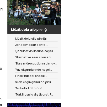
ri
Jandarmadan sahte
çantacılara darbe
Müzik dolu aile pikniği
Jandarmadan sahte
çantacılara darbe
Çocuk etkinliklerine coşku
dolu final
‘Hizmet ve eser siyaseti
yapıyoruz’
‘Burs müracaatlarını almaya
başladık’
se
Yaz akşamlarında neşeli
etkinlikler
Fındık hasadı öncesi
üreticiye yol desteği
Silah kaçakçısına başarılı
operasyon
‘Mahalle kültürünü
güçlendiriyoruz’
Türk lirasıyla dış ticaret 7
n
ayda 900 milyar lirayı aştı
er