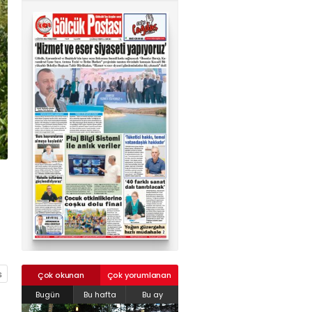
02624132333
haber@golcukpostasi.com
Çok okunan
Çok yorumlanan
Bugün
Bu hafta
Bu ay