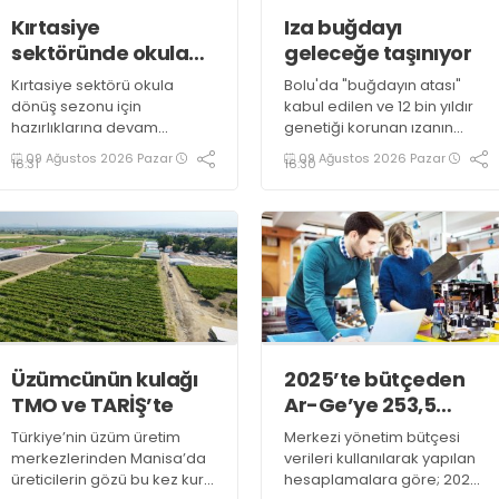
Kırtasiye
Iza buğdayı
sektöründe okula
geleceğe taşınıyor
dönüş mesaisi
Kırtasiye sektörü okula
Bolu'da "buğdayın atası"
başladı
dönüş sezonu için
kabul edilen ve 12 bin yıldır
hazırlıklarına devam
genetiği korunan ızanın
ederken, sektör temsilcileri
geleceğe taşınması için
09 Ağustos 2026 Pazar
09 Ağustos 2026 Pazar
16:31
16:30
velileri merdiven altı
üretimi desteklerle
ürünlere karşı uyarıyor
yaygınlaştırılıyor
Üzümcünün kulağı
2025’te bütçeden
TMO ve TARİŞ’te
Ar-Ge’ye 253,5
milyar lira harcandı
Türkiye’nin üzüm üretim
Merkezi yönetim bütçesi
merkezlerinden Manisa’da
verileri kullanılarak yapılan
üreticilerin gözü bu kez kuru
hesaplamalara göre; 2025