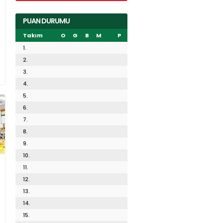
PUAN DURUMU
Takım
O
G
B
M
P
1.
2.
3.
4.
5.
6.
7.
8.
9.
10.
11.
12.
13.
14.
15.