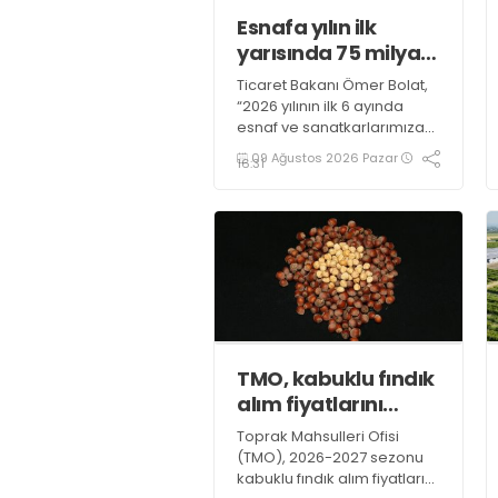
Esnafa yılın ilk
yarısında 75 milyar
lira finansman
Ticaret Bakanı Ömer Bolat,
“2026 yılının ilk 6 ayında
esnaf ve sanatkarlarımıza
ülkemiz genelinde 98 bin
09 Ağustos 2026 Pazar
16:31
678 kullandırım kapsamında
74,8 milyar lirayı aşan
tutarda uygun geri ödeme
koşullu finansman
sağlanmıştır” bilgisini verdi
TMO, kabuklu fındık
alım fiyatlarını
belirledi
Toprak Mahsulleri Ofisi
(TMO), 2026-2027 sezonu
kabuklu fındık alım fiyatlarını