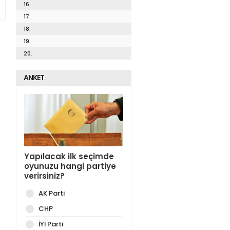
16.
17.
18.
19.
20.
ANKET
Yapılacak ilk seçimde
oyunuzu hangi partiye
verirsiniz?
AK Parti
CHP
İYİ Parti