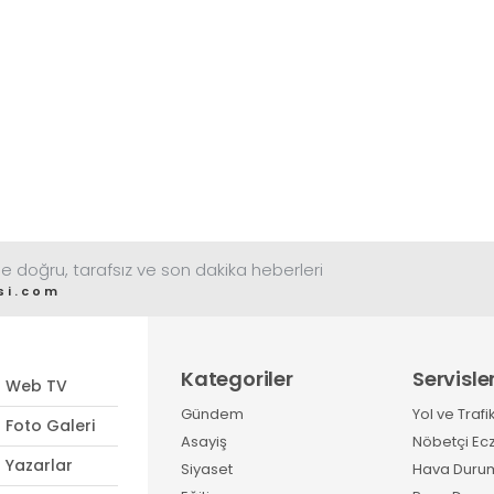
e doğru, tarafsız ve son dakika heberleri
si.com
Kategoriler
Servisle
Web TV
Gündem
Yol ve Trafi
Foto Galeri
Asayiş
Nöbetçi Ec
Yazarlar
Siyaset
Hava Duru