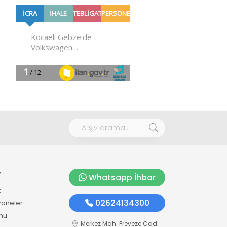
r
Whatsapp İhbar
k
02624134300
zaneler
mu
Merkez Mah. Preveze Cad.