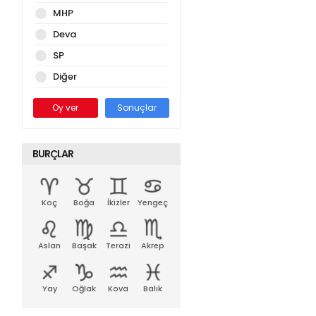
MHP
Deva
SP
Diğer
Oy ver
Sonuçlar
BURÇLAR
Koç
Boğa
İkizler
Yengeç
Aslan
Başak
Terazi
Akrep
Yay
Oğlak
Kova
Balık