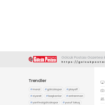
Gölcük Postası Gazetesi il
https://golcukposta
Trendler
#
moral
#
gölcükspor
#
playoff
#
ziyaret
#
başkanlar
#
antrenman
#
yarıfinalgölcükspor
#
yusuf tokuş