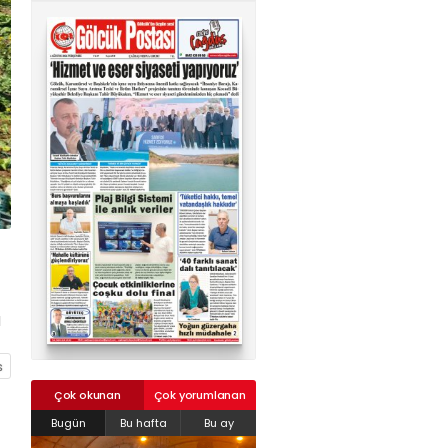
02624132333
haber@golcukpostasi.com
ı
Çok okunan
Çok yorumlanan
Bugün
Bu hafta
Bu ay