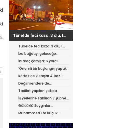
ki
ki
Iza buğdayı geleceğe
i.
taşınıyor
Tünelde feci kaza: 3 ölü, 1
ağır yaralı
Iza buğdayı geleceğe
taşınıyor
İki araç çarpıştı: 6 yaralı
‘Önemli bir başlangıç yaptık’
Körfez’de kulaçlar 4. kez
atıldı
Değirmendere’de
muhteşem festival
Tadilat yapılan çatıda
yangın
İş yerlerine saldıran 8 şüpheli
tutuklandı
Gölcüklü Saygınlar
hizmetten memnun
Muhammed Efe Küçük
profesyonel oldu