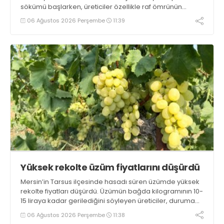
sökümü başlarken, üreticiler özellikle raf ömrünün
yaklaşık 2 ay olması ve rengi bakımından tüketimde
06 Ağustos 2026 Perşembe
11:39
Sandıklı patatesinin daha fazla tercih edildiğini belirtti
Yüksek rekolte üzüm fiyatlarını düşürdü
Mersin’in Tarsus ilçesinde hasadı süren üzümde yüksek
rekolte fiyatları düşürdü. Üzümün bağda kilogramının 10-
15 liraya kadar gerilediğini söyleyen üreticiler, duruma
tepki gösterdi
06 Ağustos 2026 Perşembe
11:38