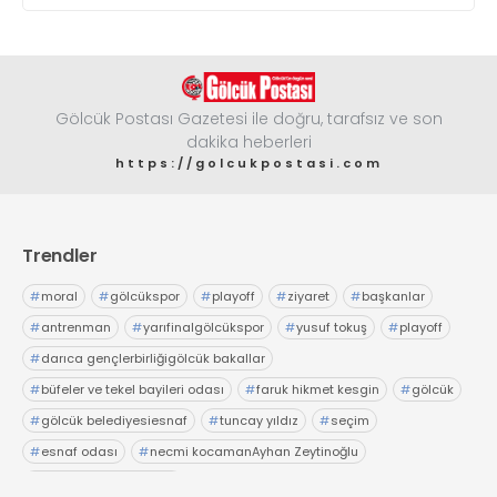
Gölcük Postası Gazetesi ile doğru, tarafsız ve son
dakika heberleri
https://golcukpostasi.com
Trendler
#
moral
#
gölcükspor
#
playoff
#
ziyaret
#
başkanlar
#
antrenman
#
yarıfinalgölcükspor
#
yusuf tokuş
#
playoff
#
darıca gençlerbirliğigölcük bakallar
#
büfeler ve tekel bayileri odası
#
faruk hikmet kesgin
#
gölcük
#
gölcük belediyesiesnaf
#
tuncay yıldız
#
seçim
#
esnaf odası
#
necmi kocamanAyhan Zeytinoğlu
#
Kocaeli Sanayi Odası