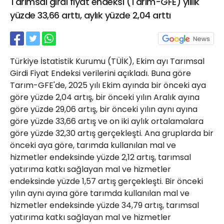
Tarımsal girdi fiyat endeksi (Tarım-GFE) yıllık
21 Gölcük
yüzde 33,66 arttı, aylık yüzde 2,04 arttı
02624132333
haber@golcukpostasi.com
Türkiye İstatistik Kurumu (TÜİK), Ekim ayı Tarımsal
Girdi Fiyat Endeksi verilerini açıkladı. Buna göre
Tarım-GFE'de, 2025 yılı Ekim ayında bir önceki aya
göre yüzde 2,04 artış, bir önceki yılın Aralık ayına
göre yüzde 29,06 artış, bir önceki yılın aynı ayına
göre yüzde 33,66 artış ve on iki aylık ortalamalara
göre yüzde 32,30 artış gerçekleşti. Ana gruplarda bir
önceki aya göre, tarımda kullanılan mal ve
hizmetler endeksinde yüzde 2,12 artış, tarımsal
yatırıma katkı sağlayan mal ve hizmetler
endeksinde yüzde 1,57 artış gerçekleşti. Bir önceki
yılın aynı ayına göre tarımda kullanılan mal ve
hizmetler endeksinde yüzde 34,79 artış, tarımsal
yatırıma katkı sağlayan mal ve hizmetler