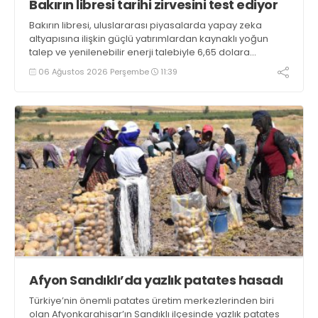
Bakırın libresi tarihi zirvesini test ediyor
Bakırın libresi, uluslararası piyasalarda yapay zeka
altyapısına ilişkin güçlü yatırımlardan kaynaklı yoğun
talep ve yenilenebilir enerji talebiyle 6,65 dolara
ulaşarak tarihi zirvesini test ediyor
06 Ağustos 2026 Perşembe
11:39
Afyon Sandıklı’da yazlık patates hasadı
Türkiye’nin önemli patates üretim merkezlerinden biri
olan Afyonkarahisar’ın Sandıklı ilçesinde yazlık patates