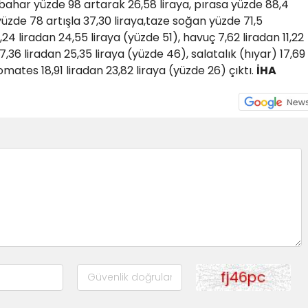
abahar yüzde 98 artarak 26,58 liraya, pırasa yüzde 88,4
yüzde 78 artışla 37,30 liraya,taze soğan yüzde 71,5
,24 liradan 24,55 liraya (yüzde 51), havuç 7,62 liradan 11,22
7,36 liradan 25,35 liraya (yüzde 46), salatalık (hıyar) 17,69
omates 18,91 liradan 23,82 liraya (yüzde 26) çıktı.
İHA