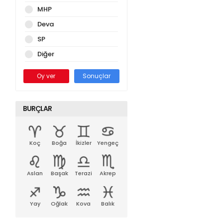
MHP
Deva
SP
Diğer
Oy ver
Sonuçlar
BURÇLAR
Koç
Boğa
İkizler
Yengeç
Aslan
Başak
Terazi
Akrep
Yay
Oğlak
Kova
Balık