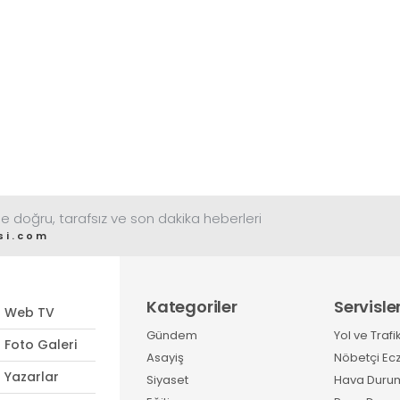
e doğru, tarafsız ve son dakika heberleri
si.com
Kategoriler
Servisle
Web TV
Gündem
Yol ve Trafi
Foto Galeri
Asayiş
Nöbetçi Ec
Yazarlar
Siyaset
Hava Duru