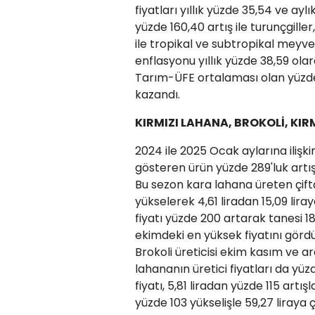
fiyatları yıllık yüzde 35,54 ve ayl
yüzde 160,40 artış ile turunçgille
ile tropikal ve subtropikal meyv
enflasyonu yıllık yüzde 38,59 olara
Tarım-ÜFE ortalaması olan yüzde 3
kazandı.
KIRMIZI LAHANA, BROKOLİ, KIR
2024 ile 2025 Ocak aylarına ilişk
gösteren ürün yüzde 289'luk artışl
Bu sezon kara lahana üreten çiftçi
yükselerek 4,61 liradan 15,09 lir
fiyatı yüzde 200 artarak tanesi 18,
ekimdeki en yüksek fiyatını gördü
Brokoli üreticisi ekim kasım ve a
lahananın üretici fiyatları da yü
fiyatı, 5,81 liradan yüzde 115 artış
yüzde 103 yükselişle 59,27 liraya çı