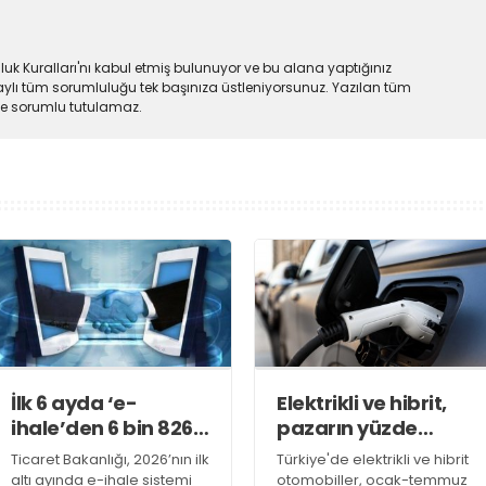
uk Kuralları'nı kabul etmiş bulunuyor ve bu alana yaptığınız
ylı tüm sorumluluğu tek başınıza üstleniyorsunuz. Yazılan tüm
lde sorumlu tutulamaz.
İlk 6 ayda ‘e-
Elektrikli ve hibrit,
ihale’den 6 bin 826
pazarın yüzde
ihale sonuçlandı
51,7’sini oluşturdu
Ticaret Bakanlığı, 2026’nın ilk
Türkiye'de elektrikli ve hibrit
altı ayında e-ihale sistemi
otomobiller, ocak-temmuz