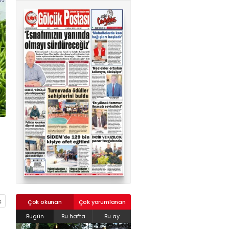
02624132333
haber@golcukpostasi.com
Çok okunan
Çok yorumlanan
Bugün
Bu hafta
Bu ay