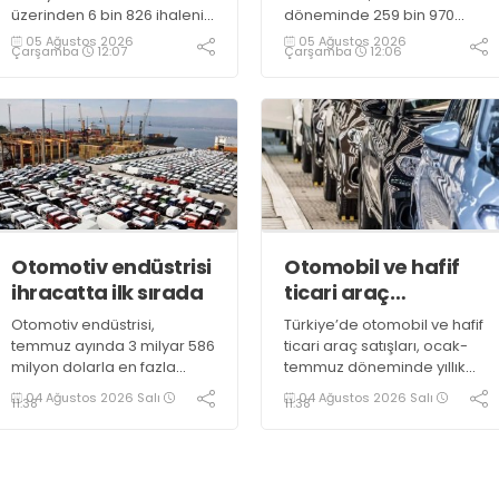
üzerinden 6 bin 826 ihalenin
döneminde 259 bin 970
tamamlandığını, satışlardan
satışla toplam pazarın
05 Ağustos 2026
05 Ağustos 2026
Çarşamba
12:07
Çarşamba
12:06
Hazine’ye 2,7 milyar liranın
yüzde 51,7'sini oluşturdu
üzerinde gelir elde
edildiğini açıkladı
Otomotiv endüstrisi
Otomobil ve hafif
ihracatta ilk sırada
ticari araç
pazarında daralma
Otomotiv endüstrisi,
Türkiye’de otomobil ve hafif
temmuz ayında 3 milyar 586
ticari araç satışları, ocak-
milyon dolarla en fazla
temmuz döneminde yıllık
ihracata imza atan sektör
bazda yüzde 10,72 azalarak
04 Ağustos 2026 Salı
04 Ağustos 2026 Salı
11:38
11:38
olarak kayıtlara geçti
638 bin 965 oldu