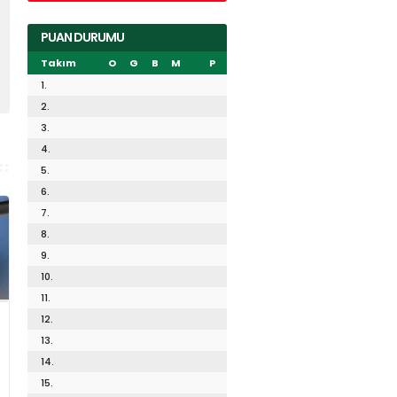
PUAN DURUMU
Takım
O
G
B
M
P
1.
2.
3.
4.
5.
6.
7.
8.
9.
10.
11.
12.
13.
14.
15.