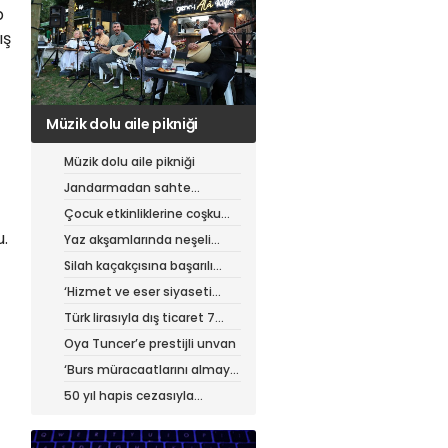
p
ış
Jandarmadan sahte
çantacılara darbe
Müzik dolu aile pikniği
Jandarmadan sahte
çantacılara darbe
Çocuk etkinliklerine coşku
dolu final
u.
Yaz akşamlarında neşeli
etkinlikler
Silah kaçakçısına başarılı
operasyon
‘Hizmet ve eser siyaseti
yapıyoruz’
Türk lirasıyla dış ticaret 7
ayda 900 milyar lirayı aştı
Oya Tuncer’e prestijli unvan
‘Burs müracaatlarını almaya
başladık’
50 yıl hapis cezasıyla
aranıyordu, yakalandı