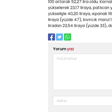
100 artarak 52,27 lira oldu. Karn
yükselerek 23,17 liraya, patlıcan 
yükselişle 40,20 liraya, ıspanak 16
liraya (yüzde 47), kıvırcık marul 1
liradan 23,54 liraya (yüzde 33), d
Yorum
yaz