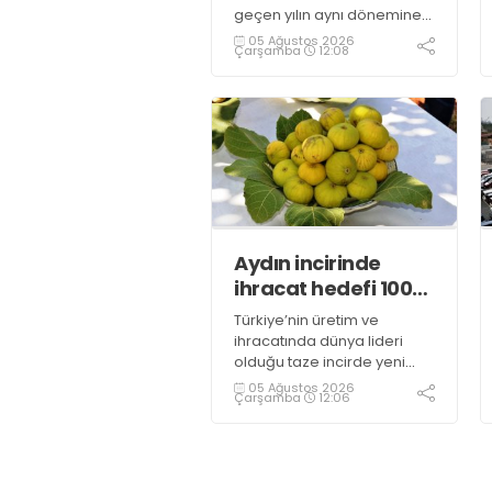
geçen yılın aynı dönemine
kıyasla yüzde 10,4 artarak,
05 Ağustos 2026
Çarşamba
12:08
916 milyar 966 milyon liraya
ulaştı
Aydın incirinde
ihracat hedefi 100
milyon dolar
Türkiye’nin üretim ve
ihracatında dünya lideri
olduğu taze incirde yeni
sezon başladı. Aydın’ın
05 Ağustos 2026
Çarşamba
12:06
coğrafi işaretli Sarılop
incirinde bu sezon
rekoltenin yüksek olması
beklenirken, ihracatta ise
100 milyon dolar