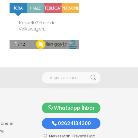
r
Whatsapp İhbar
k
02624134300
zaneler
mu
Merkez Mah. Preveze Cad.