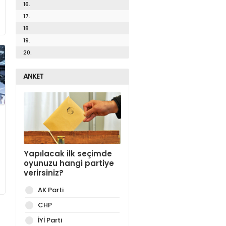
16.
17.
18.
19.
20.
ANKET
Yapılacak ilk seçimde
oyunuzu hangi partiye
verirsiniz?
AK Parti
CHP
İYİ Parti