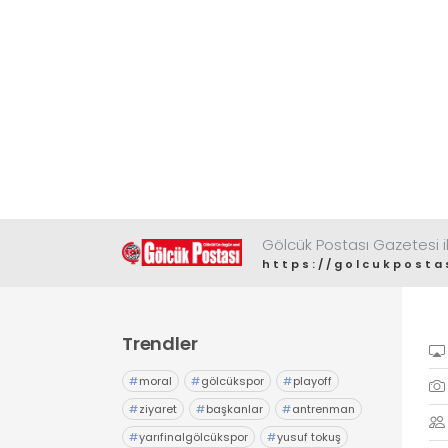
Gölcük Postası Gazetesi il
https://golcukposta
Trendler
#
moral
#
gölcükspor
#
playoff
#
ziyaret
#
başkanlar
#
antrenman
#
yarıfinalgölcükspor
#
yusuf tokuş