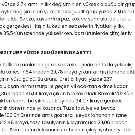
ık yüzde 2,74 arttı. Yıllık değişimin en yüksek olduğu alt gru
r, aylık değişimin en yüksek olduğu alt grup yüzde 29,64 art
eler oldu. Sebze, kavun-karpuz, kök ve yumrularda üretici
k gerçekleşti. Kışın tüketilen sebzelerin fiyatları yıllık
5,54'ün üzerinde yükselirken, bazı ürünlerde çiftçiler iyi
MIZI TURP YÜZDE 200 ÜZERİNDE ARTTI
in TÜİK rakamlarına göre, sebzeler içinde en fazla yükseliş
a tanesi 7,64 liradan 29,78 liraya çıkan kırmızı lahana old
nin yüzü güldü. Bu ürünü, üretici fiyatı yüzde 227
aya ulaşan kırmızı turp ile geçen yıl ocaktan ekime kadar
36 liradan 45,14 liraya çıkan brokoli izledi. Brokoli 2024'ün
kten sonra bu yılın ocak ayında 34,07 liraya geriledi.
ralık döneminde iyi kazandı. Taze fasulye ve beyaz
zde 100'ün üzerinde artış gösterdi. Beyaz lahananın tane
la 12,48 liraya, taze fasulyenin kilogramı ise 29,06 liradan
ktı. Sivri biberin kilosunun üreticiden çıkış fiyatı ise yüzde