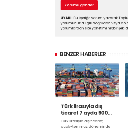
Yorumu gönder
UYARI:
Bu içeriğe yorum yazarak Toplul
yorumunuzla ilgili doğrudan veya dola
yorumlardan site yönetimi hiçbir şeki
BENZER HABERLER
Türk lirasıyla dış
ticaret 7 ayda 900
milyar lirayı aştı
Türk lirasıyla dış ticaret,
ocak-temmuz döneminde