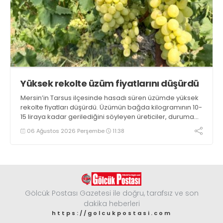
Yüksek rekolte üzüm fiyatlarını düşürdü
Mersin’in Tarsus ilçesinde hasadı süren üzümde yüksek
rekolte fiyatları düşürdü. Üzümün bağda kilogramının 10-
15 liraya kadar gerilediğini söyleyen üreticiler, duruma
tepki gösterdi
06 Ağustos 2026 Perşembe
11:38
Gölcük Postası Gazetesi ile doğru, tarafsız ve son
dakika heberleri
https://golcukpostasi.com