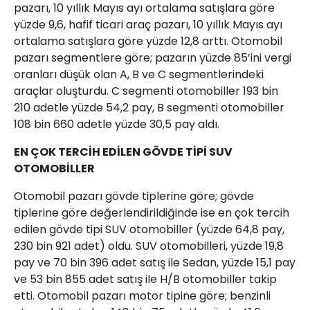
pazarı, 10 yıllık Mayıs ayı ortalama satışlara göre
yüzde 9,6, hafif ticari araç pazarı, 10 yıllık Mayıs ayı
ortalama satışlara göre yüzde 12,8 arttı. Otomobil
pazarı segmentlere göre; pazarın yüzde 85’ini vergi
oranları düşük olan A, B ve C segmentlerindeki
araçlar oluşturdu. C segmenti otomobiller 193 bin
210 adetle yüzde 54,2 pay, B segmenti otomobiller
108 bin 660 adetle yüzde 30,5 pay aldı.
EN ÇOK TERCİH EDİLEN GÖVDE TİPİ SUV
OTOMOBİLLER
Otomobil pazarı gövde tiplerine göre; gövde
tiplerine göre değerlendirildiğinde ise en çok tercih
edilen gövde tipi SUV otomobiller (yüzde 64,8 pay,
230 bin 921 adet) oldu. SUV otomobilleri, yüzde 19,8
pay ve 70 bin 396 adet satış ile Sedan, yüzde 15,1 pay
ve 53 bin 855 adet satış ile H/B otomobiller takip
etti. Otomobil pazarı motor tipine göre; benzinli