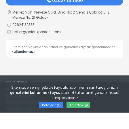
02624134300
Merkez Mah. Preveze Cad. Bina No: 2 Cengiz Çakıroğlu İş
Merkezi No: 21 Gölcük
02624132333
haber@golcukpostasi.com
Sitemizde yayımlanan haber ve görseller kaynak gösterilmeden
kullanılamaz.
Yayın İlkeleri
Sitemizden en iyi şekilde faydalanabilmeniz için tarayıcınızın
Veri Politikası
çerezlerini kullanmaktayız,
sitemizi kullanarak çerezleri kabul
Kullanım Şartları
etmiş saylırsınız.
KVKK Aydınlatma Metni
Detaylar
Anladım
KVKK Bilgi Talep Formu
© 2022
Gölcük Postası Gazetesi
- Tüm hakları saklıdır.