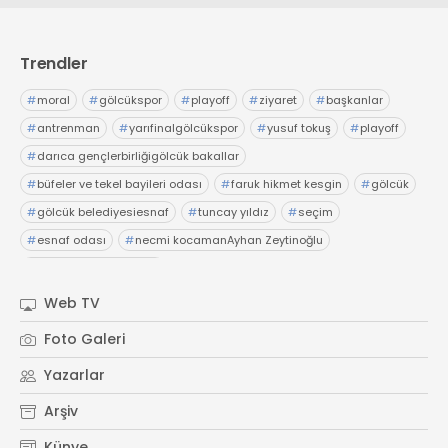
Trendler
#
moral
#
gölcükspor
#
playoff
#
ziyaret
#
başkanlar
#
antrenman
#
yarıfinalgölcükspor
#
yusuf tokuş
#
playoff
#
darıca gençlerbirliğigölcük bakallar
#
büfeler ve tekel bayileri odası
#
faruk hikmet kesgin
#
gölcük
#
gölcük belediyesiesnaf
#
tuncay yıldız
#
seçim
#
esnaf odası
#
necmi kocamanAyhan Zeytinoğlu
#
Kocaeli Sanayi Odası
Web TV
Foto Galeri
Yazarlar
Arşiv
Künye