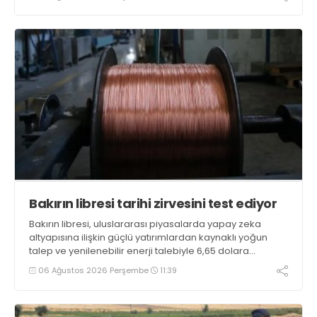
Bakırın libresi tarihi zirvesini test ediyor
Bakırın libresi, uluslararası piyasalarda yapay zeka
altyapısına ilişkin güçlü yatırımlardan kaynaklı yoğun
talep ve yenilenebilir enerji talebiyle 6,65 dolara
ulaşarak tarihi zirvesini test ediyor
06 Ağustos 2026 Perşembe
11:39