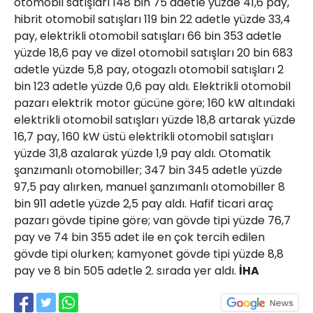
otomobil satışları 148 bin 75 adetle yüzde 41,6 pay,
hibrit otomobil satışları 119 bin 22 adetle yüzde 33,4
pay, elektrikli otomobil satışları 66 bin 353 adetle
yüzde 18,6 pay ve dizel otomobil satışları 20 bin 683
adetle yüzde 5,8 pay, otogazlı otomobil satışları 2
bin 123 adetle yüzde 0,6 pay aldı. Elektrikli otomobil
pazarı elektrik motor gücüne göre; 160 kW altındaki
elektrikli otomobil satışları yüzde 18,8 artarak yüzde
16,7 pay, 160 kW üstü elektrikli otomobil satışları
yüzde 31,8 azalarak yüzde 1,9 pay aldı. Otomatik
şanzımanlı otomobiller; 347 bin 345 adetle yüzde
97,5 pay alırken, manuel şanzımanlı otomobiller 8
bin 911 adetle yüzde 2,5 pay aldı. Hafif ticari araç
pazarı gövde tipine göre; van gövde tipi yüzde 76,7
pay ve 74 bin 355 adet ile en çok tercih edilen
gövde tipi olurken; kamyonet gövde tipi yüzde 8,8
pay ve 8 bin 505 adetle 2. sırada yer aldı.
İHA