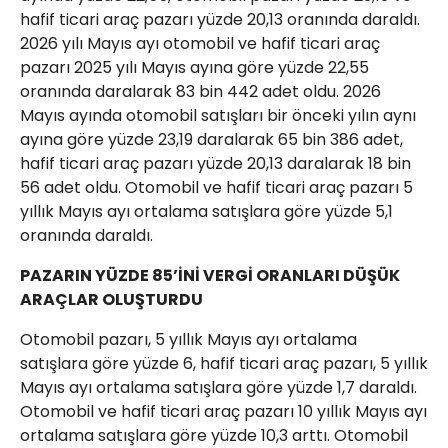
hafif ticari araç pazarı yüzde 20,13 oranında daraldı.
2026 yılı Mayıs ayı otomobil ve hafif ticari araç
pazarı 2025 yılı Mayıs ayına göre yüzde 22,55
oranında daralarak 83 bin 442 adet oldu. 2026
Mayıs ayında otomobil satışları bir önceki yılın aynı
ayına göre yüzde 23,19 daralarak 65 bin 386 adet,
hafif ticari araç pazarı yüzde 20,13 daralarak 18 bin
56 adet oldu. Otomobil ve hafif ticari araç pazarı 5
yıllık Mayıs ayı ortalama satışlara göre yüzde 5,1
oranında daraldı.
PAZARIN YÜZDE 85’İNİ VERGİ ORANLARI DÜŞÜK
ARAÇLAR OLUŞTURDU
Otomobil pazarı, 5 yıllık Mayıs ayı ortalama
satışlara göre yüzde 6, hafif ticari araç pazarı, 5 yıllık
Mayıs ayı ortalama satışlara göre yüzde 1,7 daraldı.
Otomobil ve hafif ticari araç pazarı 10 yıllık Mayıs ayı
ortalama satışlara göre yüzde 10,3 arttı. Otomobil