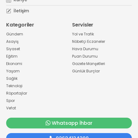
İletişim
Kategoriler
Servisler
Gündem
Yol ve Trafik
Asayiş
Nöbetçi Eczaneler
Siyaset
Hava Durumu
Eğitim
Puan Durumu
Ekonomi
Gazete Manşetleri
Yaşam
Günlük Burçlar
Sağlık
Teknoloji
Röportajlar
Spor
Vefat
Whatsapp İhbar