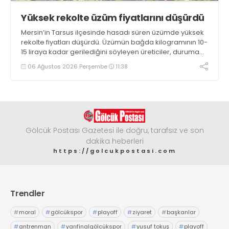
Yüksek rekolte üzüm fiyatlarını düşürdü
Mersin’in Tarsus ilçesinde hasadı süren üzümde yüksek
rekolte fiyatları düşürdü. Üzümün bağda kilogramının 10-
15 liraya kadar gerilediğini söyleyen üreticiler, duruma
tepki gösterdi
06 Ağustos 2026 Perşembe
11:38
Gölcük Postası Gazetesi ile doğru, tarafsız ve son
dakika heberleri
https://golcukpostasi.com
Trendler
#
moral
#
gölcükspor
#
playoff
#
ziyaret
#
başkanlar
#
antrenman
#
yarıfinalgölcükspor
#
yusuf tokuş
#
playoff