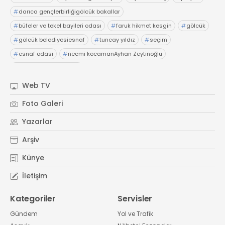
#
darıca gençlerbirliğigölcük bakallar
#
büfeler ve tekel bayileri odası
#
faruk hikmet kesgin
#
gölcük
#
gölcük belediyesiesnaf
#
tuncay yıldız
#
seçim
#
esnaf odası
#
necmi kocamanAyhan Zeytinoğlu
#
Kocaeli Sanayi Odası
Web TV
Foto Galeri
Yazarlar
Arşiv
Künye
İletişim
Kategoriler
Servisler
Gündem
Yol ve Trafik