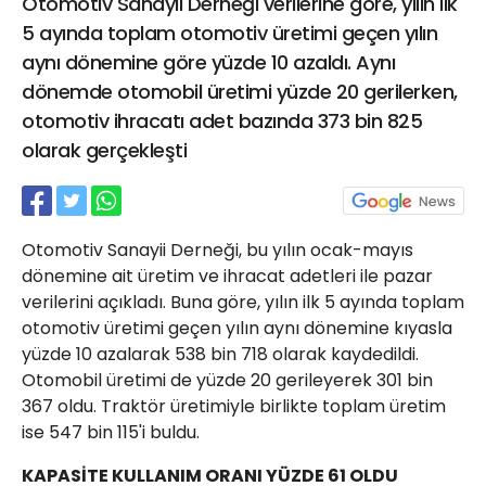
Otomotiv Sanayii Derneği verilerine göre, yılın ilk
21 Gölcük
5 ayında toplam otomotiv üretimi geçen yılın
02624132333
aynı dönemine göre yüzde 10 azaldı. Aynı
haber@golcukpostasi.com
dönemde otomobil üretimi yüzde 20 gerilerken,
otomotiv ihracatı adet bazında 373 bin 825
olarak gerçekleşti
Otomotiv Sanayii Derneği, bu yılın ocak-mayıs
dönemine ait üretim ve ihracat adetleri ile pazar
verilerini açıkladı. Buna göre, yılın ilk 5 ayında toplam
otomotiv üretimi geçen yılın aynı dönemine kıyasla
yüzde 10 azalarak 538 bin 718 olarak kaydedildi.
Otomobil üretimi de yüzde 20 gerileyerek 301 bin
367 oldu. Traktör üretimiyle birlikte toplam üretim
ise 547 bin 115'i buldu.
KAPASİTE KULLANIM ORANI YÜZDE 61 OLDU