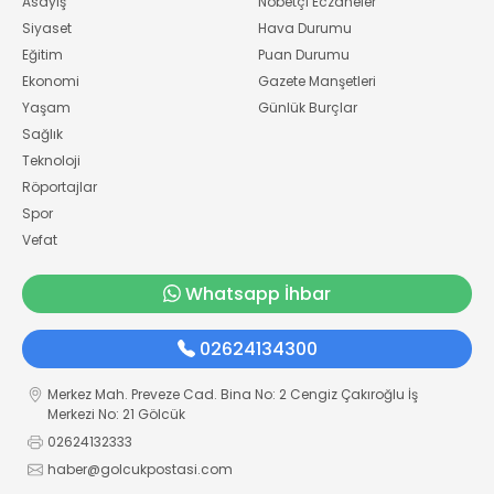
Asayiş
Nöbetçi Eczaneler
Siyaset
Hava Durumu
Eğitim
Puan Durumu
Ekonomi
Gazete Manşetleri
Yaşam
Günlük Burçlar
Sağlık
Teknoloji
Röportajlar
Spor
Vefat
Whatsapp İhbar
02624134300
Merkez Mah. Preveze Cad. Bina No: 2 Cengiz Çakıroğlu İş
Merkezi No: 21 Gölcük
02624132333
haber@golcukpostasi.com