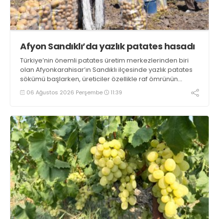
Afyon Sandıklı’da yazlık patates hasadı
Türkiye’nin önemli patates üretim merkezlerinden biri
olan Afyonkarahisar’ın Sandıklı ilçesinde yazlık patates
sökümü başlarken, üreticiler özellikle raf ömrünün
yaklaşık 2 ay olması ve rengi bakımından tüketimde
06 Ağustos 2026 Perşembe
11:39
Sandıklı patatesinin daha fazla tercih edildiğini belirtti