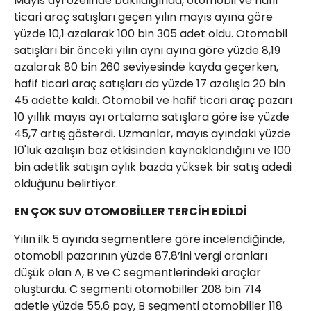
Mayıs ayı özelinde bakıldığında, otomobil ve hafif
ticari araç satışları geçen yılın mayıs ayına göre
yüzde 10,1 azalarak 100 bin 305 adet oldu. Otomobil
satışları bir önceki yılın aynı ayına göre yüzde 8,19
azalarak 80 bin 260 seviyesinde kayda geçerken,
hafif ticari araç satışları da yüzde 17 azalışla 20 bin
45 adette kaldı. Otomobil ve hafif ticari araç pazarı
10 yıllık mayıs ayı ortalama satışlara göre ise yüzde
45,7 artış gösterdi. Uzmanlar, mayıs ayındaki yüzde
10'luk azalışın baz etkisinden kaynaklandığını ve 100
bin adetlik satışın aylık bazda yüksek bir satış adedi
olduğunu belirtiyor.
EN ÇOK SUV OTOMOBİLLER TERCİH EDİLDİ
Yılın ilk 5 ayında segmentlere göre incelendiğinde,
otomobil pazarının yüzde 87,8’ini vergi oranları
düşük olan A, B ve C segmentlerindeki araçlar
oluşturdu. C segmenti otomobiller 208 bin 714
adetle yüzde 55,6 pay, B segmenti otomobiller 118