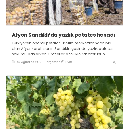
Afyon Sandıklı’da yazlık patates hasadı
Türkiye’nin önemli patates üretim merkezlerinden biri
olan Afyonkarahisar’ın Sandıklı ilçesinde yazlık patates
sökümü başlarken, üreticiler özellikle raf ömrünün
yaklaşık 2 ay olması ve rengi bakımından tüketimde
06 Ağustos 2026 Perşembe
11:39
Sandıklı patatesinin daha fazla tercih edildiğini belirtti