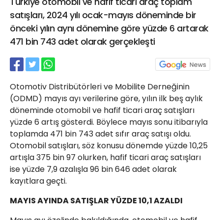
Türkiye otomobil ve hafif ticari araç toplam
21 Gölcük
satışları, 2024 yılı ocak-mayıs döneminde bir
02624132333
önceki yılın aynı dönemine göre yüzde 6 artarak
haber@golcukpostasi.com
471 bin 743 adet olarak gerçekleşti
Otomotiv Distribütörleri ve Mobilite Derneğinin
(ODMD) mayıs ayı verilerine göre, yılın ilk beş aylık
döneminde otomobil ve hafif ticari araç satışları
yüzde 6 artış gösterdi. Böylece mayıs sonu itibarıyla
toplamda 471 bin 743 adet sıfır araç satışı oldu.
Otomobil satışları, söz konusu dönemde yüzde 10,25
artışla 375 bin 97 olurken, hafif ticari araç satışları
ise yüzde 7,9 azalışla 96 bin 646 adet olarak
kayıtlara geçti.
MAYIS AYINDA SATIŞLAR YÜZDE 10,1 AZALDI