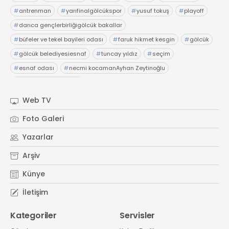
#
antrenman
#
yarıfinalgölcükspor
#
yusuf tokuş
#
playoff
#
darıca gençlerbirliğigölcük bakallar
#
büfeler ve tekel bayileri odası
#
faruk hikmet kesgin
#
gölcük
#
gölcük belediyesiesnaf
#
tuncay yıldız
#
seçim
#
esnaf odası
#
necmi kocamanAyhan Zeytinoğlu
#
Kocaeli Sanayi Odası
Web TV
Foto Galeri
Yazarlar
Arşiv
Künye
İletişim
Kategoriler
Servisler