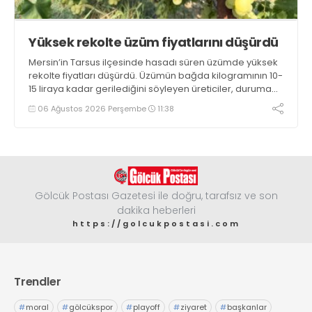
Yüksek rekolte üzüm fiyatlarını düşürdü
Mersin’in Tarsus ilçesinde hasadı süren üzümde yüksek
rekolte fiyatları düşürdü. Üzümün bağda kilogramının 10-
15 liraya kadar gerilediğini söyleyen üreticiler, duruma
tepki gösterdi
06 Ağustos 2026 Perşembe
11:38
Gölcük Postası Gazetesi ile doğru, tarafsız ve son
dakika heberleri
https://golcukpostasi.com
Trendler
#
moral
#
gölcükspor
#
playoff
#
ziyaret
#
başkanlar