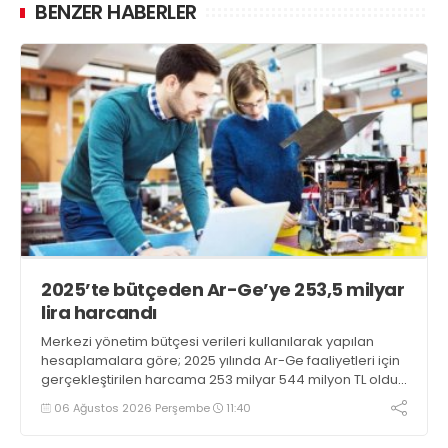
BENZER HABERLER
2025’te bütçeden Ar-Ge’ye 253,5 milyar
lira harcandı
Merkezi yönetim bütçesi verileri kullanılarak yapılan
hesaplamalara göre; 2025 yılında Ar-Ge faaliyetleri için
gerçekleştirilen harcama 253 milyar 544 milyon TL oldu.
Ar-Ge harcamalarının merkezi yönetim bütçesi
06 Ağustos 2026 Perşembe
11:40
içerisindeki oranı yüzde 1,58 oldu