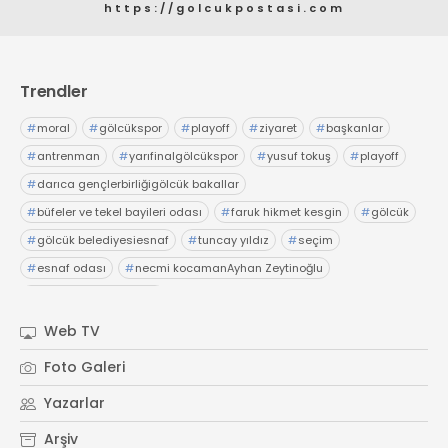
https://golcukpostasi.com
Trendler
#
moral
#
gölcükspor
#
playoff
#
ziyaret
#
başkanlar
#
antrenman
#
yarıfinalgölcükspor
#
yusuf tokuş
#
playoff
#
darıca gençlerbirliğigölcük bakallar
#
büfeler ve tekel bayileri odası
#
faruk hikmet kesgin
#
gölcük
#
gölcük belediyesiesnaf
#
tuncay yıldız
#
seçim
#
esnaf odası
#
necmi kocamanAyhan Zeytinoğlu
#
Kocaeli Sanayi Odası
Web TV
Foto Galeri
Yazarlar
Arşiv