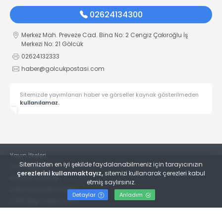
02624134300
Merkez Mah. Preveze Cad. Bina No: 2 Cengiz Çakıroğlu İş
Merkezi No: 21 Gölcük
02624132333
haber@golcukpostasi.com
Sitemizde yayımlanan haber ve görseller kaynak gösterilmeden
kullanılamaz.
Yayın İlkeleri
Sitemizden en iyi şekilde faydalanabilmeniz için tarayıcınızın
Veri Politikası
çerezlerini kullanmaktayız,
sitemizi kullanarak çerezleri kabul
Kullanım Şartları
etmiş saylırsınız.
KVKK Aydınlatma Metni
Detaylar
Anladım
KVKK Bilgi Talep Formu