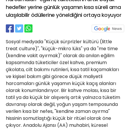
21 Gölcük
hedefler yerine günlük yaşamın kısa süreli ama
02624132333
ulaşılabilir ödüllerine yöneldiğini ortaya koyuyor
haber@golcukpostasi.com
Sosyal medyada "Küçük sürprizler kültürü (little
treat culture)", "küçük-mikro lüks" ya da "me time
(kendine vakit ayırmak)" olarak da anılan eğilim
kapsamında tüketiciler özel kahve, premium
çikolata, cilt bakımı rutinleri, kısa tatil kaçamakları
ve kişisel bakım gibi görece düşük maliyetli
harcamaları günlük yaşamın küçük kaçış alanları
olarak konumlandırıyor. Bir kahve molası, kısa bir
tatil ya da küçük bir alışveriş artık yalnızca tüketim
davranışı olarak değil, yoğun yaşam temposunda
verilen kısa bir nefes, "kendine zaman ayırma"
hissinin somutlaştığı küçük bir ritüel olarak öne
çıkıyor. Anadolu Ajansı (AA) muhabiri, küresel