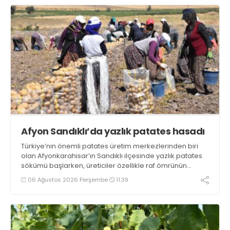
Afyon Sandıklı’da yazlık patates hasadı
Türkiye’nin önemli patates üretim merkezlerinden biri
olan Afyonkarahisar’ın Sandıklı ilçesinde yazlık patates
sökümü başlarken, üreticiler özellikle raf ömrünün
yaklaşık 2 ay olması ve rengi bakımından tüketimde
06 Ağustos 2026 Perşembe
11:39
Sandıklı patatesinin daha fazla tercih edildiğini belirtti