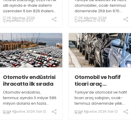
altı ayında e-ihale sistemi
otomobiller, ocak-temmuz
üzerinden 6 bin 826 ihalenin
döneminde 259 bin 970
tamamlandığını, satışlardan
satışla toplam pazarın
05 Ağustos 2026
05 Ağustos 2026
Çarşamba
12:07
Çarşamba
12:06
Hazine’ye 2,7 milyar liranın
yüzde 51,7'sini oluşturdu
üzerinde gelir elde
edildiğini açıkladı
Otomotiv endüstrisi
Otomobil ve hafif
ihracatta ilk sırada
ticari araç
pazarında daralma
Otomotiv endüstrisi,
Türkiye’de otomobil ve hafif
temmuz ayında 3 milyar 586
ticari araç satışları, ocak-
milyon dolarla en fazla
temmuz döneminde yıllık
ihracata imza atan sektör
bazda yüzde 10,72 azalarak
04 Ağustos 2026 Salı
04 Ağustos 2026 Salı
11:38
11:38
olarak kayıtlara geçti
638 bin 965 oldu