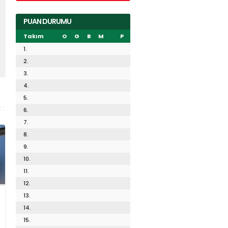
PUAN DURUMU
Takım
O
G
B
M
P
1.
2.
3.
4.
5.
6.
7.
8.
9.
10.
11.
12.
13.
14.
15.