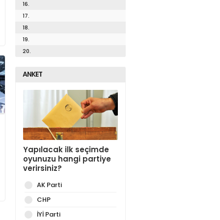
16.
17.
18.
19.
20.
ANKET
Yapılacak ilk seçimde
oyunuzu hangi partiye
verirsiniz?
AK Parti
CHP
İYİ Parti