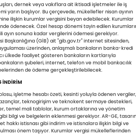
şları, dernek veya vakıflara ait iktisadi işletmeler ile iş
mi yarın başlıyor. Bu çerçevede, mükellefler nisan ayının
e ilişkin kurumlar vergisini beyan edebilecek. Kurumlar
minde ödenecek. Özel hesap dönemi tayin edilen kurumları
ili ayın sonuna kadar vergilerini ödemesi gerekiyor.
esi Başkanlığına (GİB) ait "gib.gov.tr" internet sitesinden,
il uygulaması üzerinden, anlaşmalı bankaların banka-kredi
ı ülkede faaliyet gösteren bankaların kartlarıyla
nkaların şubeleri, internet, telefon ve mobil bankacılık
şubelerinden de ödeme gerçekleştirilebilecek.
 İNDİRİM
losu, işletme hesabı özeti, kesinti yoluyla ödenen vergiler
azançlar, teknogirişim ve teknokent sermaye destekleri,
r, temel mali tablolar, kurum ortaklarına ve yönetim
r gibi bilgi ve belgelerin eklenmesi gerekiyor. AR-GE, tasarı
 hakkı istisnası gibi indirim ve istisnalara ilişkin bilgi ve
lması önem taşıyor. Kurumlar vergisi mükelleflerinden