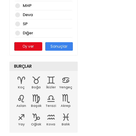
MHP
Deva
SP
Diğer
Oy ver
Sonuçlar
BURÇLAR
Koç
Boğa
İkizler
Yengeç
Aslan
Başak
Terazi
Akrep
Yay
Oğlak
Kova
Balık