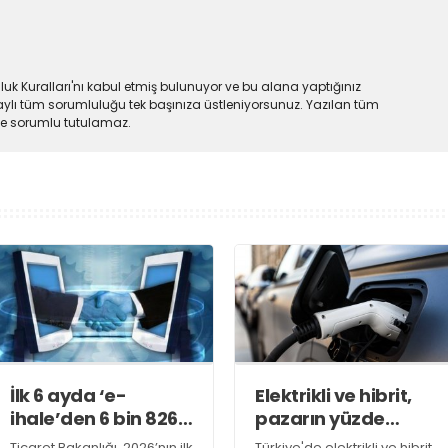
uk Kuralları'nı kabul etmiş bulunuyor ve bu alana yaptığınız
ylı tüm sorumluluğu tek başınıza üstleniyorsunuz. Yazılan tüm
lde sorumlu tutulamaz.
İlk 6 ayda ‘e-
Elektrikli ve hibrit,
ihale’den 6 bin 826
pazarın yüzde
ihale sonuçlandı
51,7’sini oluşturdu
Ticaret Bakanlığı, 2026’nın ilk
Türkiye'de elektrikli ve hibrit