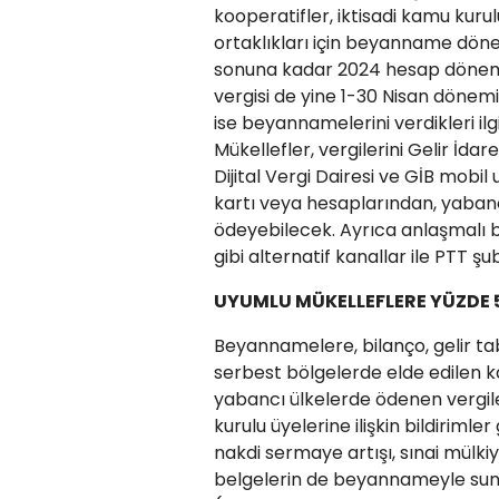
kooperatifler, iktisadi kamu kurulu
ortaklıkları için beyanname döne
sonuna kadar 2024 hesap dönemin
vergisi de yine 1-30 Nisan döne
ise beyannamelerini verdikleri ilg
Mükellefler, vergilerini Gelir İdar
Dijital Vergi Dairesi ve GİB mob
kartı veya hesaplarından, yabanc
ödeyebilecek. Ayrıca anlaşmalı ba
gibi alternatif kanallar ile PTT 
UYUMLU MÜKELLEFLERE YÜZDE 5
Beyannamelere, bilanço, gelir tab
serbest bölgelerde elde edilen k
yabancı ülkelerde ödenen vergile
kurulu üyelerine ilişkin bildirimle
nakdi sermaye artışı, sınai mülkiyet
belgelerin de beyannameyle sunu