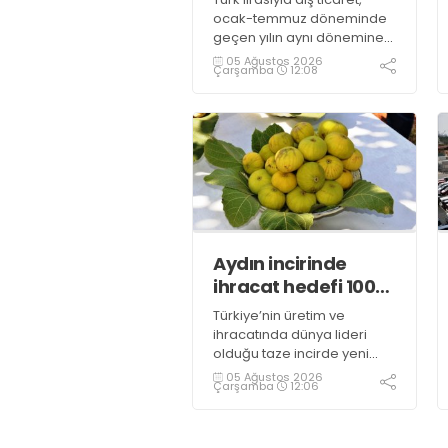
ocak-temmuz döneminde
geçen yılın aynı dönemine
kıyasla yüzde 10,4 artarak,
05 Ağustos 2026
Çarşamba
12:08
916 milyar 966 milyon liraya
ulaştı
Aydın incirinde
ihracat hedefi 100
milyon dolar
Türkiye’nin üretim ve
ihracatında dünya lideri
olduğu taze incirde yeni
sezon başladı. Aydın’ın
05 Ağustos 2026
Çarşamba
12:06
coğrafi işaretli Sarılop
incirinde bu sezon
rekoltenin yüksek olması