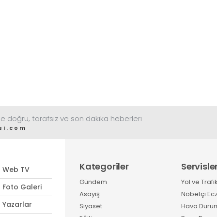
e doğru, tarafsız ve son dakika heberleri
si.com
Kategoriler
Servisle
Web TV
Gündem
Yol ve Trafi
Foto Galeri
Asayiş
Nöbetçi Ec
Yazarlar
Siyaset
Hava Duru