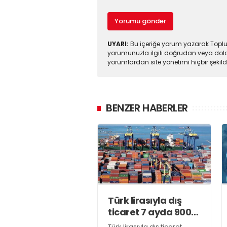
Yorumu gönder
UYARI:
Bu içeriğe yorum yazarak Toplul
yorumunuzla ilgili doğrudan veya dola
yorumlardan site yönetimi hiçbir şeki
BENZER HABERLER
Türk lirasıyla dış
ticaret 7 ayda 900
milyar lirayı aştı
Türk lirasıyla dış ticaret,