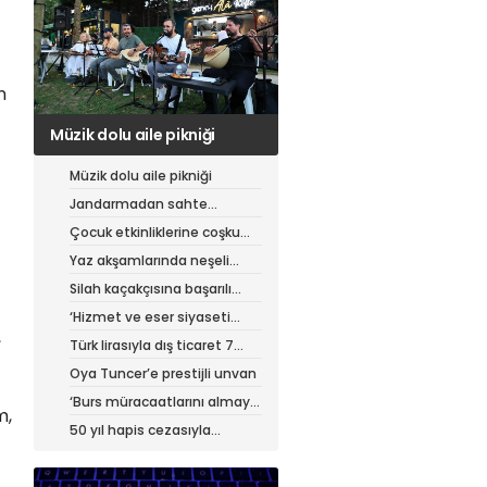
n
Jandarmadan sahte
çantacılara darbe
Müzik dolu aile pikniği
Jandarmadan sahte
çantacılara darbe
Çocuk etkinliklerine coşku
dolu final
Yaz akşamlarında neşeli
etkinlikler
Silah kaçakçısına başarılı
operasyon
‘Hizmet ve eser siyaseti
,
yapıyoruz’
Türk lirasıyla dış ticaret 7
ayda 900 milyar lirayı aştı
Oya Tuncer’e prestijli unvan
‘Burs müracaatlarını almaya
m,
başladık’
50 yıl hapis cezasıyla
aranıyordu, yakalandı