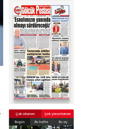
02624132333
haber@golcukpostasi.com
ı
Çok okunan
Çok yorumlanan
Bugün
Bu hafta
Bu ay