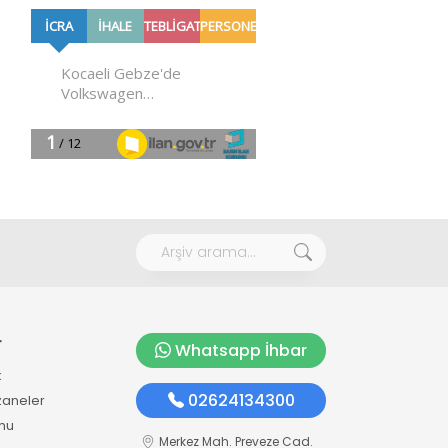
r
Whatsapp İhbar
k
02624134300
zaneler
mu
Merkez Mah. Preveze Cad.