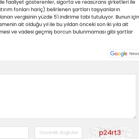
e faaliyet gösterenler, sigorta ve reasürans şirketleri ile
atırım fonları hariç) belirlenen şartları taşıyanların
n vergisinin yüzde 5'i indirime tabi tutuluyor. Bunun içi
in ait olduğu yıl ile bu yıldan önceki son iki yıla ait
nmesi ve vadesi geçmiş borcun bulunmaması gibi şartlar