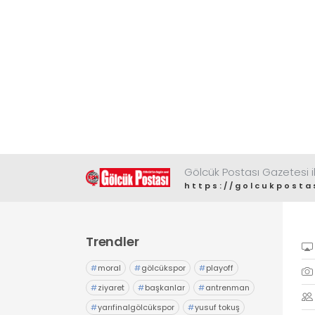
Gölcük Postası Gazetesi il
https://golcukposta
Trendler
#
moral
#
gölcükspor
#
playoff
#
ziyaret
#
başkanlar
#
antrenman
#
yarıfinalgölcükspor
#
yusuf tokuş