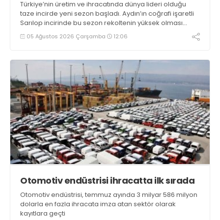
Türkiye’nin üretim ve ihracatında dünya lideri olduğu
taze incirde yeni sezon başladı. Aydın’ın coğrafi işaretli
Sarılop incirinde bu sezon rekoltenin yüksek olması
beklenirken, ihracatta ise 100 milyon dolar hedefleniyor
05 Ağustos 2026 Çarşamba
12:06
Otomotiv endüstrisi ihracatta ilk sırada
Otomotiv endüstrisi, temmuz ayında 3 milyar 586 milyon
dolarla en fazla ihracata imza atan sektör olarak
kayıtlara geçti