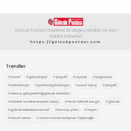
Gölcük Postası Gazetesi ile doğru, tarafsız ve son
dakika heberleri
https://golcukpostasi.com
Trendler
#
moral
#
gölcükspor
#
playoff
#
ziyaret
#
başkanlar
#
antrenman
#
yarıfinalgölcükspor
#
yusuf tokuş
#
playoff
#
darıca gençlerbirliğigölcük bakallar
#
büfeler ve tekel bayileri odası
#
faruk hikmet kesgin
#
gölcük
#
gölcük belediyesiesnaf
#
tuncay yıldız
#
seçim
#
esnaf odası
#
necmi kocamanAyhan Zeytinoğlu
#
Kocaeli Sanayi Odası