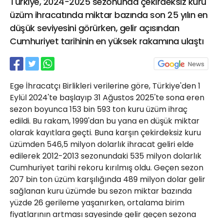
Türkiye, 2024-2025 sezonunda çekirdeksiz kuru
21 Gölcük
üzüm ihracatında miktar bazında son 25 yılın en
02624132333
düşük seviyesini görürken, gelir açısından
haber@golcukpostasi.com
Cumhuriyet tarihinin en yüksek rakamına ulaştı
Ege İhracatçı Birlikleri verilerine göre, Türkiye'den 1
Eylül 2024'te başlayıp 31 Ağustos 2025'te sona eren
sezon boyunca 153 bin 593 ton kuru üzüm ihraç
edildi. Bu rakam, 1999'dan bu yana en düşük miktar
olarak kayıtlara geçti. Buna karşın çekirdeksiz kuru
üzümden 546,5 milyon dolarlık ihracat geliri elde
edilerek 2012-2013 sezonundaki 535 milyon dolarlık
Cumhuriyet tarihi rekoru kırılmış oldu. Geçen sezon
207 bin ton üzüm karşılığında 489 milyon dolar gelir
sağlanan kuru üzümde bu sezon miktar bazında
yüzde 26 gerileme yaşanırken, ortalama birim
fiyatlarının artması sayesinde gelir geçen sezona