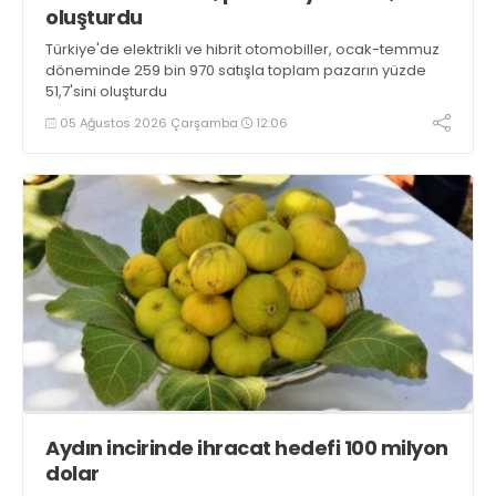
oluşturdu
Türkiye'de elektrikli ve hibrit otomobiller, ocak-temmuz
döneminde 259 bin 970 satışla toplam pazarın yüzde
51,7'sini oluşturdu
05 Ağustos 2026 Çarşamba
12:06
Aydın incirinde ihracat hedefi 100 milyon
dolar