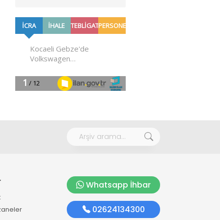
r
Whatsapp İhbar
k
02624134300
zaneler