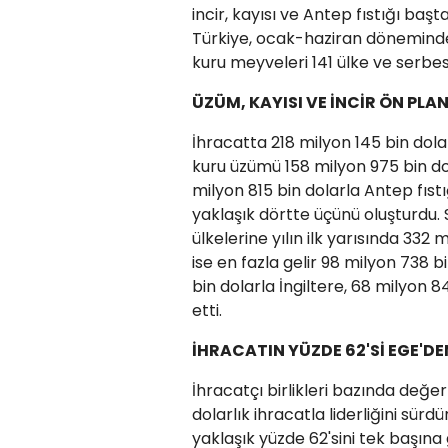
incir, kayısı ve Antep fıstığı ba
Türkiye, ocak-haziran döneminde 
kuru meyveleri 141 ülke ve serbes
ÜZÜM, KAYISI VE İNCİR ÖN PLA
İhracatta 218 milyon 145 bin dolar
kuru üzümü 158 milyon 975 bin dola
milyon 815 bin dolarla Antep fıstı
yaklaşık dörtte üçünü oluşturdu.
ülkelerine yılın ilk yarısında 332 
ise en fazla gelir 98 milyon 738
bin dolarla İngiltere, 68 milyon 
etti.
İHRACATIN YÜZDE 62'Sİ EGE'DE
İhracatçı birlikleri bazında değer
dolarlık ihracatla liderliğini sürd
yaklaşık yüzde 62'sini tek başına