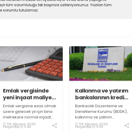
ylı tüm sorumluluğu tek başınıza üstleniyorsunuz. Yazılan tüm
lde sorumlu tutulamaz.
Emlak vergisinde
Kalkınma ve yatırım
yeni inşaat maliyet
bankalarının kredi
bedelleri belirlendi
sınırlarında
Emlak vergisine esas olmak
Bankacılık Düzenleme ve
değişiklik
üzere gelecek yıl için bina
Denetleme Kurumu (BDDK),
metrekare normal inşaat
kalkınma ve yatırım
maliyet bedelleri,
bankalarının kredi sınırlarına
06 Ağustos 2026
06 Ağustos 2026
Perşembe
11:40
Perşembe
11:39
meskenler açısından 604,1
ilişkin düzenleme yaptı