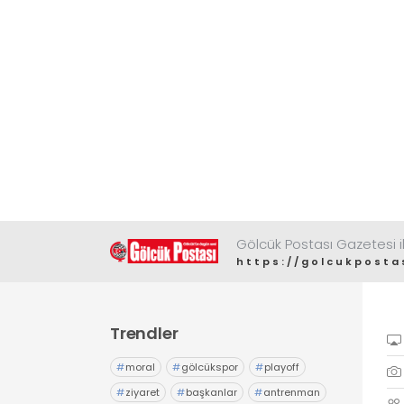
Gölcük Postası Gazetesi il
https://golcukposta
Trendler
#
moral
#
gölcükspor
#
playoff
#
ziyaret
#
başkanlar
#
antrenman