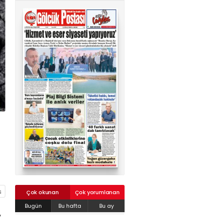
02624132333
haber@golcukpostasi.com
Çok okunan
Çok yorumlanan
Bugün
Bu hafta
Bu ay
,