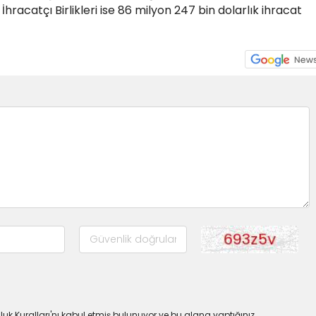
İhracatçı Birlikleri ise 86 milyon 247 bin dolarlık ihracat
uk Kuralları'nı kabul etmiş bulunuyor ve bu alana yaptığınız