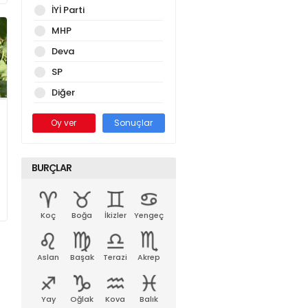
İYİ Parti
MHP
Deva
SP
Diğer
Oy ver
Sonuçlar
BURÇLAR
Koç
Boğa
İkizler
Yengeç
Aslan
Başak
Terazi
Akrep
Yay
Oğlak
Kova
Balık