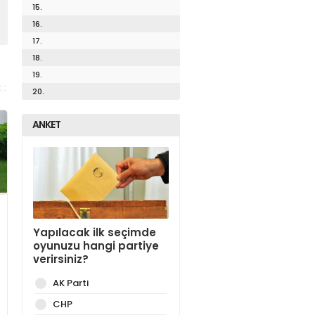
15.
16.
17.
18.
19.
20.
ANKET
Yapılacak ilk seçimde
oyunuzu hangi partiye
verirsiniz?
AK Parti
CHP