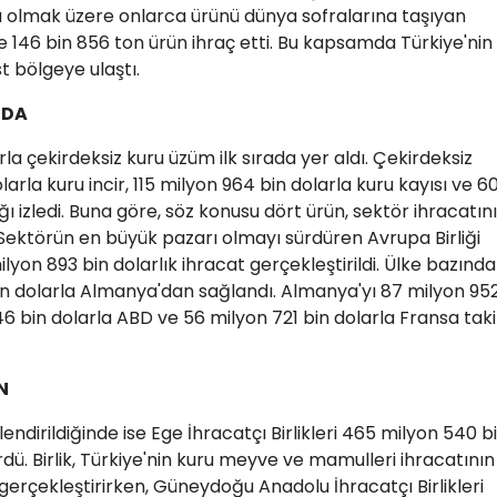
şta olmak üzere onlarca ürünü dünya sofralarına taşıyan
146 bin 856 ton ürün ihraç etti. Bu kapsamda Türkiye'nin
t bölgeye ulaştı.
NDA
la çekirdeksiz kuru üzüm ilk sırada yer aldı. Çekirdeksiz
rla kuru incir, 115 milyon 964 bin dolarla kuru kayısı ve 6
ğı izledi. Buna göre, söz konusu dört ürün, sektör ihracatın
 Sektörün en büyük pazarı olmayı sürdüren Avrupa Birliği
milyon 893 bin dolarlık ihracat gerçekleştirildi. Ülke bazında
 bin dolarla Almanya'dan sağlandı. Almanya'yı 87 milyon 95
846 bin dolarla ABD ve 56 milyon 721 bin dolarla Fransa tak
N
lendirildiğinde ise Ege İhracatçı Birlikleri 465 milyon 540 b
ürdü. Birlik, Türkiye'nin kuru meyve ve mamulleri ihracatının
 gerçekleştirirken, Güneydoğu Anadolu İhracatçı Birlikleri