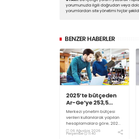
yorumunuzla ilgili doğrudan veya dola
yorumlardan site yönetimi hiçbir şeki
BENZER HABERLER
2025’te bütçeden
Ar-Ge’ye 253,5
milyar lira harcandı
Merkezi yönetim bütçesi
verileri kullanılarak yapılan
hesaplamalara göre; 2025
yılında Ar-Ge faaliyetleri için
06 Ağustos 2026
Perşembe
11:40
gerçekleştirilen harcama