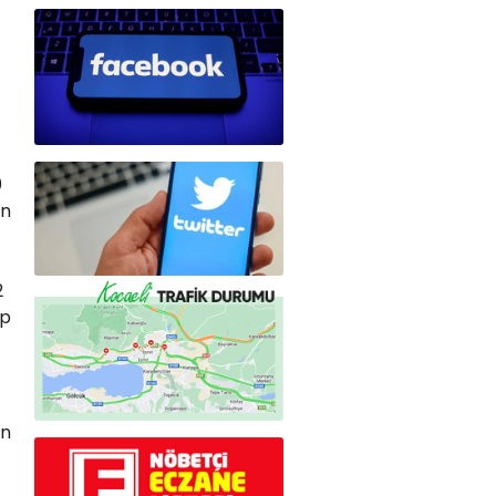
0
ın
2
ip
in