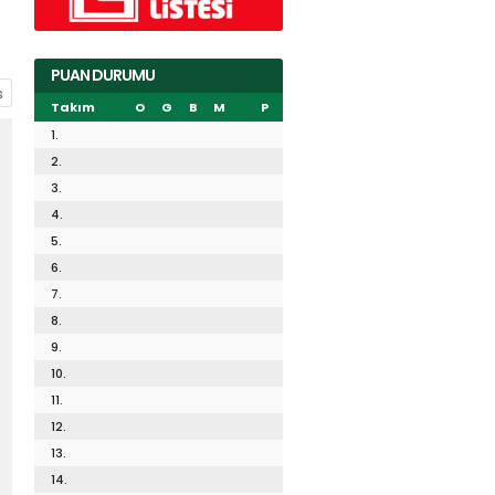
PUAN DURUMU
Takım
O
G
B
M
P
1.
2.
3.
4.
5.
6.
7.
8.
9.
10.
11.
12.
13.
14.