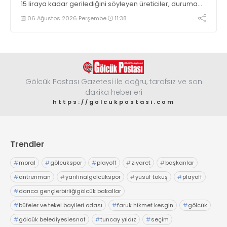
15 liraya kadar gerilediğini söyleyen üreticiler, duruma
tepki gösterdi
06 Ağustos 2026 Perşembe
11:38
Gölcük Postası Gazetesi ile doğru, tarafsız ve son
dakika heberleri
https://golcukpostasi.com
Trendler
#
moral
#
gölcükspor
#
playoff
#
ziyaret
#
başkanlar
#
antrenman
#
yarıfinalgölcükspor
#
yusuf tokuş
#
playoff
#
darıca gençlerbirliğigölcük bakallar
#
büfeler ve tekel bayileri odası
#
faruk hikmet kesgin
#
gölcük
#
gölcük belediyesiesnaf
#
tuncay yıldız
#
seçim