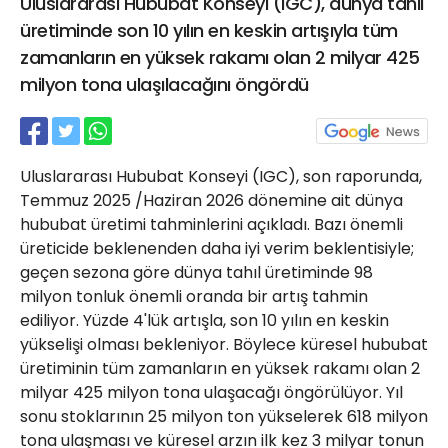
Uluslararası Hububat Konseyi (IGC), dünya tahıl
21 Gölcük
üretiminde son 10 yılın en keskin artışıyla tüm
02624132333
zamanların en yüksek rakamı olan 2 milyar 425
haber@golcukpostasi.com
milyon tona ulaşılacağını öngördü
Uluslararası Hububat Konseyi (IGC), son raporunda,
Temmuz 2025 /Haziran 2026 dönemine ait dünya
hububat üretimi tahminlerini açıkladı. Bazı önemli
üreticide beklenenden daha iyi verim beklentisiyle;
geçen sezona göre dünya tahıl üretiminde 98
milyon tonluk önemli oranda bir artış tahmin
ediliyor. Yüzde 4'lük artışla, son 10 yılın en keskin
yükselişi olması bekleniyor. Böylece küresel hububat
üretiminin tüm zamanların en yüksek rakamı olan 2
milyar 425 milyon tona ulaşacağı öngörülüyor. Yıl
sonu stoklarının 25 milyon ton yükselerek 618 milyon
tona ulaşması ve küresel arzın ilk kez 3 milyar tonun