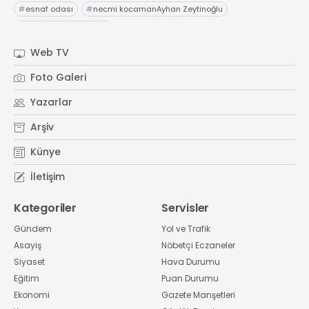
#
esnaf odası
#
necmi kocamanAyhan Zeytinoğlu
#
Kocaeli Sanayi Odası
Web TV
Foto Galeri
Yazarlar
Arşiv
Künye
İletişim
Kategoriler
Servisler
Gündem
Yol ve Trafik
Asayiş
Nöbetçi Eczaneler
Siyaset
Hava Durumu
Eğitim
Puan Durumu
Ekonomi
Gazete Manşetleri