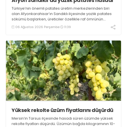
Afyon Sandıklı’da yazlık patates hasadı
Türkiye’nin önemli patates üretim merkezlerinden biri
olan Afyonkarahisar’ın Sandıklı ilçesinde yazlık patates
sökümü başlarken, üreticiler özellikle raf ömrünün
yaklaşık 2 ay olması ve rengi bakımından tüketimde
06 Ağustos 2026 Perşembe
11:39
Sandıklı patatesinin daha fazla tercih edildiğini belirtti
Yüksek rekolte üzüm fiyatlarını düşürdü
Mersin’in Tarsus ilçesinde hasadı süren üzümde yüksek
rekolte fiyatları düşürdü. Üzümün bağda kilogramının 10-